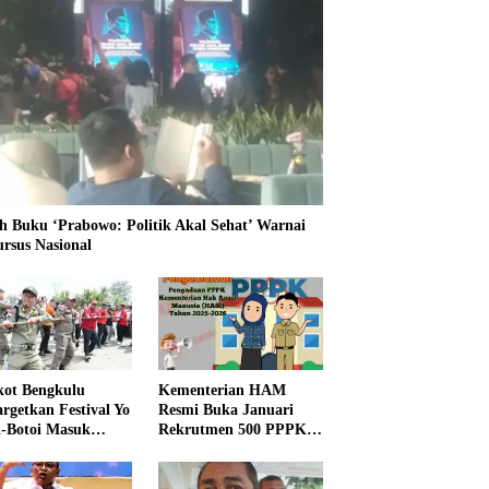
h Buku ‘Prabowo: Politik Akal Sehat’ Warnai
ursus Nasional
ot Bengkulu
Kementerian HAM
rgetkan Festival Yo
Resmi Buka Januari
i-Botoi Masuk
Rekrutmen 500 PPPK,
nder Agenda
Formasi dan 5 Jabatan
onal