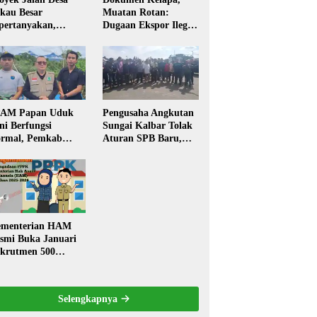
kau Besar
Muatan Rotan:
pertanyakan,
Dugaan Ekspor Ilegal
rga Soroti Kualitas
Memicu Sorotan
n Transparansi
Publik Kalbar
laksanaan
embangunan
PAM Papan Uduk
Pengusaha Angkutan
ni Berfungsi
Sungai Kalbar Tolak
rmal, Pemkab
Aturan SPB Baru,
ngkayang:
Dinilai Ancam
stribusi Air Bersih
Transportasi
ncar ke Rumah
Pedalaman
arga
menterian HAM
smi Buka Januari
krutmen 500
PK, Formasi dan 5
batan
Selengkapnya