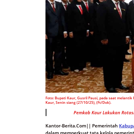
Foto: Bupati Kaur, Gusril Pausi, pada saat melanti
Kaur, Senin siang (27/10/25), (Ft/Dok).
Pemkab Kaur Lakukan Rotasi 
Kantor-Berita.Com||
Pemerintah
Kabup
dalam memperkuat tata kelola pemerin