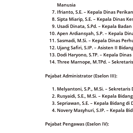
Manusia
Ifrianto, S.E. – Kepala Dinas Perika
Sipta Miarip, S.E. – Kepala Dinas K
Usadi Dinata, S.Pd. – Kepala Bada
Apen Ardiansyah, S.P. – Kepala 
Sasmadi, M.Si. – Kepala Dinas Per
Ujang Safiri, S.IP. – Asisten II B
Dodi Haryono, S.TP. – Kepala Dinas
Three Marnope, M.TPd. – Sekretari
Pejabat Administrator (Eselon III):
Melyantoni, S.P., M.Si. – Sekretar
Rusyaidi, S.E., M.Si. – Kepala Bida
Sepriawan, S.E. – Kepala Bidang d
Novery Masyhuri, S.IP. – Kepala B
Pejabat Pengawas (Eselon IV):