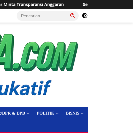
garan
Sering Dilanda Genangan, Desa Sukaraja Usulkan 
tutup
/DPR & DPD
POLITIK
BISNIS