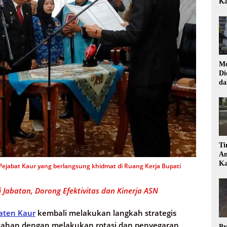
Ka
Mo
Di
da
Di
Ti
Am
Ka
k Pejabat Kaur yang berlangsung khidmat di Ruang Kerja Bupati
Jabatan, Dorong Efektivitas dan Kinerja ASN
aten Kaur
kembali melakukan langkah strategis
tahan dengan melakukan rotasi dan penyegaran
Pr