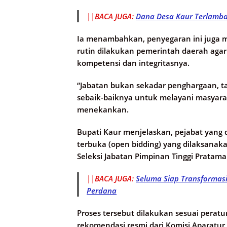
||BACA JUGA:
Dana Desa Kaur Terlamba
Ia menambahkan, penyegaran ini juga me
rutin dilakukan pemerintah daerah agar s
kompetensi dan integritasnya.
“Jabatan bukan sekadar penghargaan, t
sebaik-baiknya untuk melayani masyar
menekankan.
Bupati Kaur menjelaskan, pejabat yang dil
terbuka (open bidding) yang dilaksanaka
Seleksi Jabatan Pimpinan Tinggi Pratama
||BACA JUGA:
Seluma Siap Transformasi
Perdana
Proses tersebut dilakukan sesuai pera
rekomendasi resmi dari Komisi Aparatur 