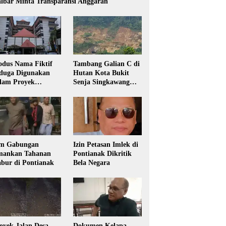
lbar Minta Transparansi Anggaran
dus Nama Fiktif
Tambang Galian C di
duga Digunakan
Hutan Kota Bukit
lam Proyek
Senja Singkawang
sdikbud Kalbar
Diduga Tanpa Izin
m Gabungan
Izin Petasan Imlek di
ankan Tahanan
Pontianak Dikritik
bur di Pontianak
Bela Negara
oyek Jalan Desa
Dokumen Kelapa,