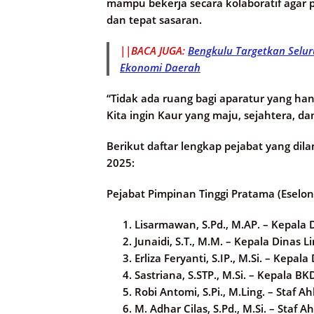
mampu bekerja secara kolaboratif agar
dan tepat sasaran.
||BACA JUGA:
Bengkulu Targetkan Selur
Ekonomi Daerah
“Tidak ada ruang bagi aparatur yang han
Kita ingin Kaur yang maju, sejahtera, da
Berikut daftar lengkap pejabat yang dila
2025:
Pejabat Pimpinan Tinggi Pratama (Eselon 
Lisarmawan, S.Pd., M.AP. – Kepala
Junaidi, S.T., M.M. – Kepala Dinas
Erliza Feryanti, S.IP., M.Si. – Ke
Sastriana, S.STP., M.Si. – Kepala 
Robi Antomi, S.Pi., M.Ling. – Staf 
M. Adhar Cilas, S.Pd., M.Si. – Sta