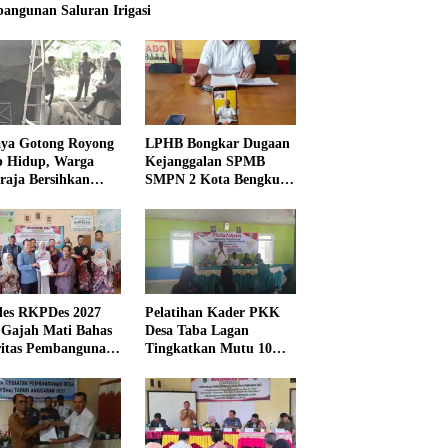
angunan Saluran Irigasi
ya Gotong Royong
LPHB Bongkar Dugaan
p Hidup, Warga
Kejanggalan SPMB
raja Bersihkan
SMPN 2 Kota Bengkulu,
kungan Masjid
Minta Audit
Menyeluruh
es RKPDes 2027
Pelatihan Kader PKK
 Gajah Mati Bahas
Desa Taba Lagan
ritas Pembangunan
Tingkatkan Mutu 10
Program Pokok PKK