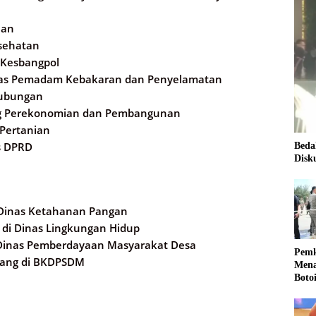
nan
esehatan
n Kesbangpol
Dinas Pemadam Kebakaran dan Penyelamatan
hubungan
idang Perekonomian dan Pembangunan
 Pertanian
s DPRD
Beda
Disk
is Dinas Ketahanan Pangan
ng di Dinas Lingkungan Hidup
i Dinas Pemberdayaan Masyarakat Desa
Pemk
idang di BKDPSDM
Mena
Boto
Kale
Nasi