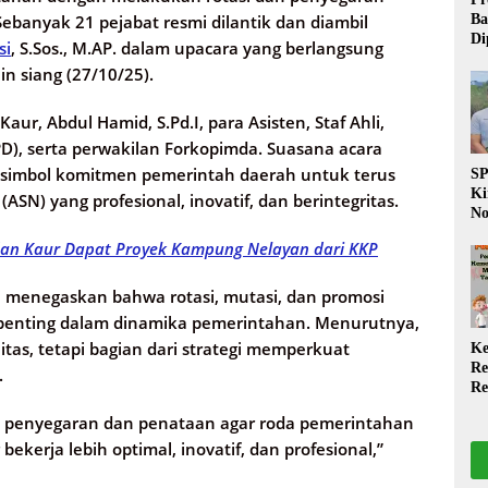
Ba
Sebanyak 21 pejabat resmi dilantik dan diambil
Di
si
, S.Sos., M.AP. dalam upacara yang berlangsung
Wa
in siang (27/10/25).
da
Pe
P
Kaur, Abdul Hamid, S.Pd.I, para Asisten, Staf Ahli,
D), serta perwakilan Forkopimda. Suasana acara
simbol komitmen pemerintah daerah untuk terus
S
Ki
ASN) yang profesional, inovatif, dan berintegritas.
No
Be
dan Kaur Dapat Proyek Kampung Nelayan dari KKP
Di
La
W
i menegaskan bahwa rotasi, mutasi, dan promosi
 penting dalam dinamika pemerintahan. Menurutnya,
tas, tetapi bagian dari strategi memperkuat
Ke
Re
.
Re
PP
h penyegaran dan penataan agar roda pemerintahan
Ja
r bekerja lebih optimal, inovatif, dan profesional,”