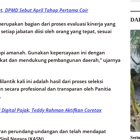
t, DPMD Sebut April Tahap Pertama Cair
DA
rupakan bagian dari proses evaluasi kinerja yang
etiap jabatan diisi oleh orang yang tepat, sesuai
api amanah. Gunakan kepercayaan ini dengan
akat dan mendukung pembangunan daerah,” ujarnya
antik kali ini adalah hasil dari proses seleksi
n secara profesional dan transparan oleh Panitia
.
 Digital Pajak, Teddy Rahman Aktifkan Coretax
turan perundang-undangan dan telah mendapat
Seri
Sipil Negara (KASN).