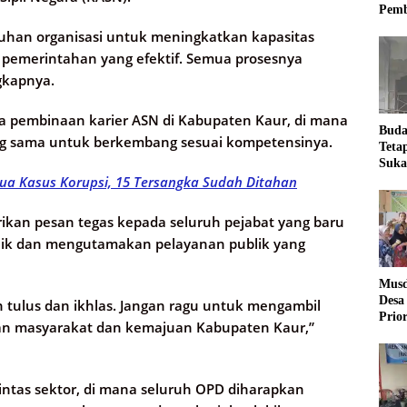
Pemb
utuhan organisasi untuk meningkatkan kapasitas
pemerintahan yang efektif. Semua prosesnya
ngkapnya.
ola pembinaan karier ASN di Kabupaten Kaur, di mana
Buda
ng sama untuk berkembang sesuai kompetensinya.
Teta
Suka
Ling
ua Kasus Korupsi, 15 Tersangka Sudah Ditahan
ikan pesan tegas kepada seluruh pejabat yang baru
baik dan mengutamakan pelayanan publik yang
Musd
Desa
n tulus dan ikhlas. Jangan ragu untuk mengambil
Prio
gan masyarakat dan kemajuan Kabupaten Kaur,”
Desa
lintas sektor, di mana seluruh OPD diharapkan