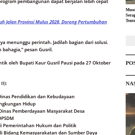
 program pembangunan dapat berjalan lebih cepat
Musd
Sera
Tent
uh Jalan Provinsi Mulus 2028, Dorong Pertumbuhan
Pemb
ya menunggu perintah. Jadilah bagian dari solusi.
n bahagia,” pesan Gusril.
ntik oleh Bupati Kaur Gusril Pausi pada 27 Oktober
PO
II):
NA
 Dinas Pendidikan dan Kebudayaan
 Lingkungan Hidup
pala Dinas Pemberdayaan Masyarakat Desa
BKDPSDM
Ahli Pemerintahan Hukum dan Politik
f Ahli Bidang Kemasyarakatan dan Sumber Daya