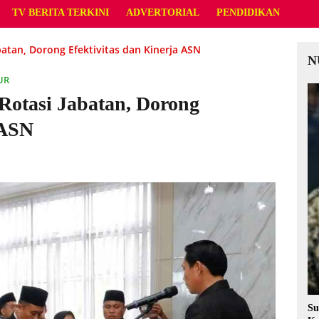
TV BERITA TERKINI
ADVERTORIAL
PENDIDIKAN
atan, Dorong Efektivitas dan Kinerja ASN
N
UR
otasi Jabatan, Dorong
 ASN
Su