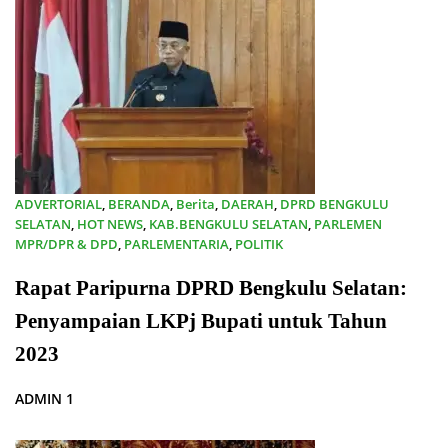
ADVERTORIAL
,
BERANDA
,
Berita
,
DAERAH
,
DPRD BENGKULU
SELATAN
,
HOT NEWS
,
KAB.BENGKULU SELATAN
,
PARLEMEN
MPR/DPR & DPD
,
PARLEMENTARIA
,
POLITIK
27/03/2024
Rapat Paripurna DPRD Bengkulu Selatan:
Penyampaian LKPj Bupati untuk Tahun
2023
ADMIN 1