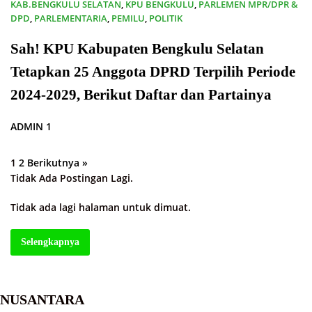
KAB.BENGKULU SELATAN
,
KPU BENGKULU
,
PARLEMEN MPR/DPR &
DPD
,
PARLEMENTARIA
,
PEMILU
,
POLITIK
02/03/2024
Sah! KPU Kabupaten Bengkulu Selatan
Tetapkan 25 Anggota DPRD Terpilih Periode
2024-2029, Berikut Daftar dan Partainya
ADMIN 1
1
2
Berikutnya »
Paginasi
Tidak Ada Postingan Lagi.
pos
Tidak ada lagi halaman untuk dimuat.
Selengkapnya
NUSANTARA