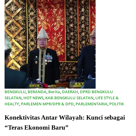
BENGKULU
,
BERANDA
,
Berita
,
DAERAH
,
DPRD BENGKULU
SELATAN
,
HOT NEWS
,
KAB.BENGKULU SELATAN
,
LIFE STYLE &
HEALTY
,
PARLEMEN MPR/DPR & DPD
,
PARLEMENTARIA
,
POLITIK
08/03/2024
Konektivitas Antar Wilayah: Kunci sebagai
“Teras Ekonomi Baru”