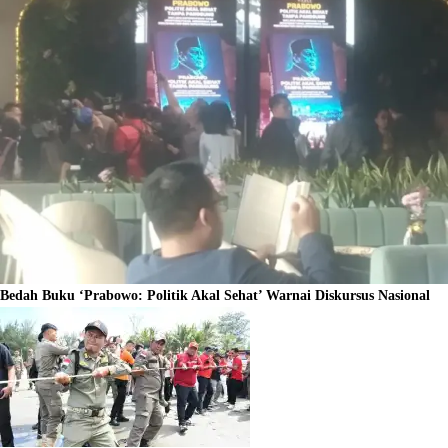
Bedah Buku ‘Prabowo: Politik Akal Sehat’ Warnai Diskursus Nasional