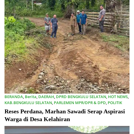
BERANDA
,
Berita
,
DAERAH
,
DPRD BENGKULU SELATAN
,
HOT NEWS
,
KAB.BENGKULU SELATAN
,
PARLEMEN MPR/DPR & DPD
,
POLITIK
21/12/2025
Reses Perdana, Marhan Sawadi Serap Aspirasi
Warga di Desa Kelahiran