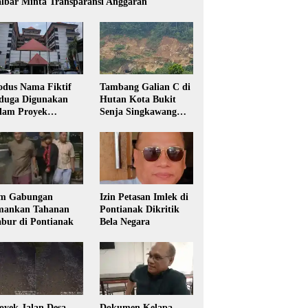
lbar Minta Transparansi Anggaran
dus Nama Fiktif
Tambang Galian C di
duga Digunakan
Hutan Kota Bukit
lam Proyek
Senja Singkawang
sdikbud Kalbar
Diduga Tanpa Izin
m Gabungan
Izin Petasan Imlek di
ankan Tahanan
Pontianak Dikritik
bur di Pontianak
Bela Negara
oyek Jalan Desa
Dokumen Kelapa,