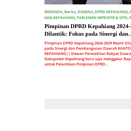
BERANDA
,
Berita
,
DAERAH
,
DPRD KEPAHIANG
,
KAB.KEPAHIANG
,
PARLEMEN MPR/DPR & DPD
,
01/11/2024
Pimpinan DPRD Kepahiang 2024-
Dilantik: Fokus pada Sinergi dan
Pembangunan Daerah
Pimpinan DPRD Kepahiang 2024-2029 Resmi Dila
pada Sinergi dan Pembangunan Daerah KANTO
KEPAHIANG|| Dewan Perwakilan Rakyat Daera
Kabupaten Kepahiang baru saja menggelar Rap
untuk Pelantikan Pimpinan DPRD…