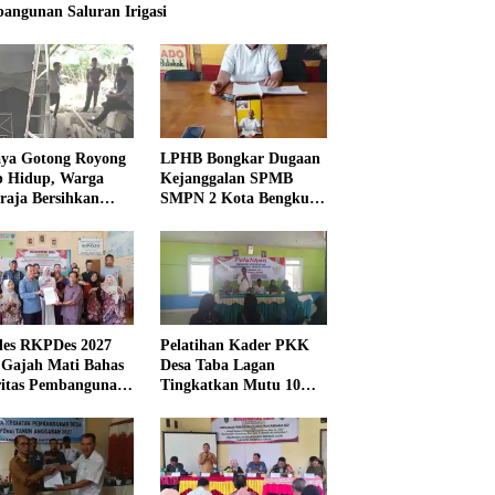
angunan Saluran Irigasi
ya Gotong Royong
LPHB Bongkar Dugaan
p Hidup, Warga
Kejanggalan SPMB
raja Bersihkan
SMPN 2 Kota Bengkulu,
kungan Masjid
Minta Audit
Menyeluruh
es RKPDes 2027
Pelatihan Kader PKK
 Gajah Mati Bahas
Desa Taba Lagan
ritas Pembangunan
Tingkatkan Mutu 10
Program Pokok PKK