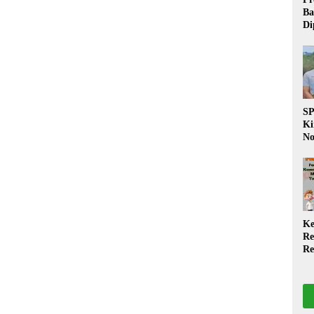
Ba
Di
Wa
da
Pe
P
S
Ki
No
Be
Di
La
W
Ke
Re
Re
PP
Ja