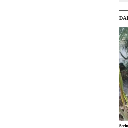
DA
Seri