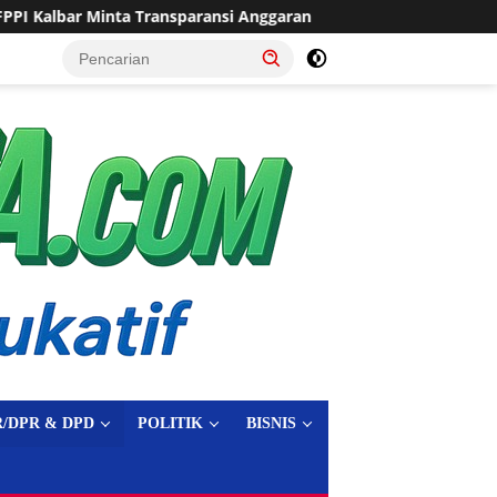
a Transparansi Anggaran
Sering Dilanda Genangan, Desa 
tutup
/DPR & DPD
POLITIK
BISNIS