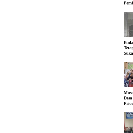
Pemb
Buda
Teta
Suka
Ling
Musd
Desa
Prio
Desa