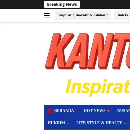
Langsung
Breaking News
ke
konten
Inspiratif, Inovatif & Edukatif
Indeks
tutup
BERANDA
HOT NEWS
NUSA
HUKRIM
LIFE STYLE & HEALTY