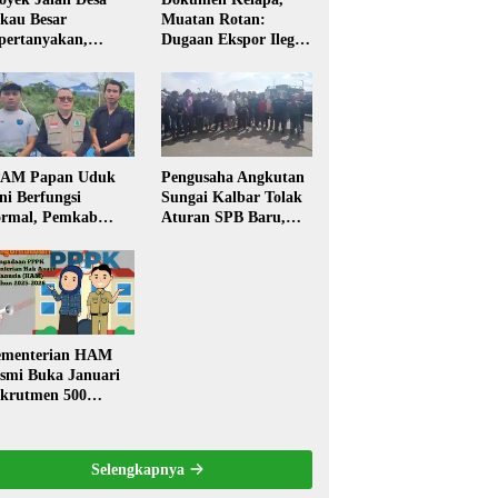
kau Besar
Muatan Rotan:
pertanyakan,
Dugaan Ekspor Ilegal
rga Soroti Kualitas
Memicu Sorotan
n Transparansi
Publik Kalbar
laksanaan
embangunan
PAM Papan Uduk
Pengusaha Angkutan
ni Berfungsi
Sungai Kalbar Tolak
rmal, Pemkab
Aturan SPB Baru,
ngkayang:
Dinilai Ancam
stribusi Air Bersih
Transportasi
ncar ke Rumah
Pedalaman
arga
menterian HAM
smi Buka Januari
krutmen 500
PK, Formasi dan 5
batan
Selengkapnya