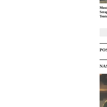
Musd
Sera
Tent
Pemb
PO
NA