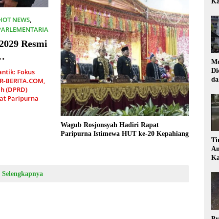
Ka
HOT NEWS
,
PARLEMENTARIA
2029 Resmi
Mo
Di
ntik: Fokus
da
R-BERITA.COM,
Di
h (DPRD)
at Paripurna
Wagub Rosjonsyah Hadiri Rapat
Paripurna Istimewa HUT ke-20 Kepahiang
Ti
Am
Ka
Selengkapnya
Pr