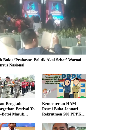
h Buku ‘Prabowo: Politik Akal Sehat’ Warnai
ursus Nasional
ot Bengkulu
Kementerian HAM
rgetkan Festival Yo
Resmi Buka Januari
i-Botoi Masuk
Rekrutmen 500 PPPK,
nder Agenda
Formasi dan 5 Jabatan
onal