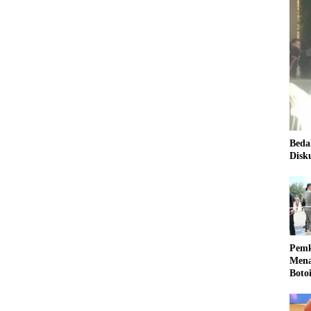
Beda
Disk
Pemk
Mena
Boto
Kale
Nasi