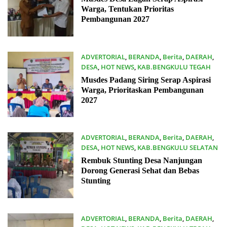
Warga, Tentukan Prioritas
Pembangunan 2027
ADVERTORIAL
,
BERANDA
,
Berita
,
DAERAH
,
DESA
,
HOT NEWS
,
KAB.BENGKULU TEGAH
30/06/2026
Musdes Padang Siring Serap Aspirasi
Warga, Prioritaskan Pembangunan
2027
ADVERTORIAL
,
BERANDA
,
Berita
,
DAERAH
,
DESA
,
HOT NEWS
,
KAB.BENGKULU SELATAN
29/06/2026
Rembuk Stunting Desa Nanjungan
Dorong Generasi Sehat dan Bebas
Stunting
ADVERTORIAL
,
BERANDA
,
Berita
,
DAERAH
,