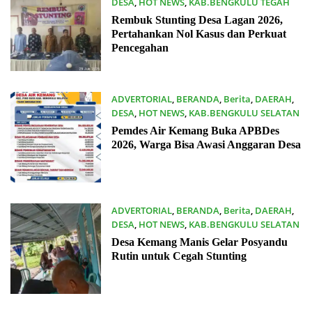
DESA
,
HOT NEWS
,
KAB.BENGKULU TEGAH
29/06/2026
Rembuk Stunting Desa Lagan 2026,
Pertahankan Nol Kasus dan Perkuat
Pencegahan
ADVERTORIAL
,
BERANDA
,
Berita
,
DAERAH
,
DESA
,
HOT NEWS
,
KAB.BENGKULU SELATAN
18/06/2026
Pemdes Air Kemang Buka APBDes
2026, Warga Bisa Awasi Anggaran Desa
ADVERTORIAL
,
BERANDA
,
Berita
,
DAERAH
,
DESA
,
HOT NEWS
,
KAB.BENGKULU SELATAN
18/06/2026
Desa Kemang Manis Gelar Posyandu
Rutin untuk Cegah Stunting