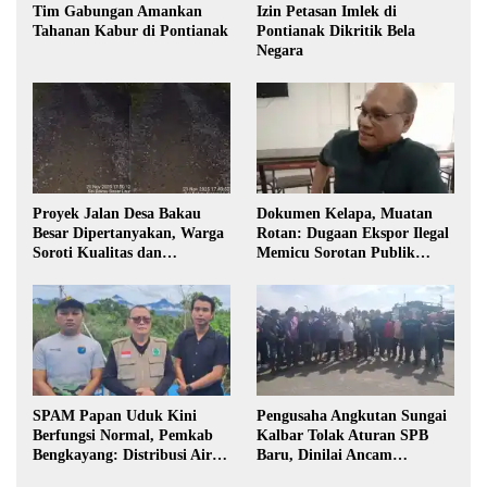
Tim Gabungan Amankan
Izin Petasan Imlek di
Tahanan Kabur di Pontianak
Pontianak Dikritik Bela
Negara
Proyek Jalan Desa Bakau
Dokumen Kelapa, Muatan
Besar Dipertanyakan, Warga
Rotan: Dugaan Ekspor Ilegal
Soroti Kualitas dan
Memicu Sorotan Publik
Transparansi Pelaksanaan
Kalbar
Pembangunan
SPAM Papan Uduk Kini
Pengusaha Angkutan Sungai
Berfungsi Normal, Pemkab
Kalbar Tolak Aturan SPB
Bengkayang: Distribusi Air
Baru, Dinilai Ancam
Bersih Lancar ke Rumah
Transportasi Pedalaman