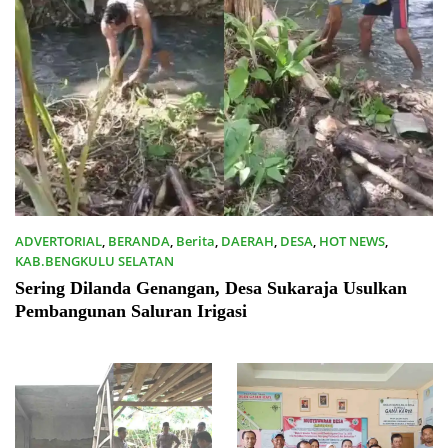
ADVERTORIAL
,
BERANDA
,
Berita
,
DAERAH
,
DESA
,
HOT NEWS
,
KAB.BENGKULU SELATAN
06/07/2026
Sering Dilanda Genangan, Desa Sukaraja Usulkan
Pembangunan Saluran Irigasi