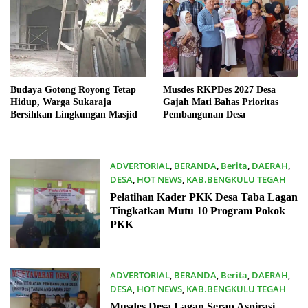
Budaya Gotong Royong Tetap
Musdes RKPDes 2027 Desa
Hidup, Warga Sukaraja
Gajah Mati Bahas Prioritas
Bersihkan Lingkungan Masjid
Pembangunan Desa
ADVERTORIAL
,
BERANDA
,
Berita
,
DAERAH
,
DESA
,
HOT NEWS
,
KAB.BENGKULU TEGAH
01/07/2026
Pelatihan Kader PKK Desa Taba Lagan
Tingkatkan Mutu 10 Program Pokok
PKK
ADVERTORIAL
,
BERANDA
,
Berita
,
DAERAH
,
DESA
,
HOT NEWS
,
KAB.BENGKULU TEGAH
30/06/2026
Musdes Desa Lagan Serap Aspirasi