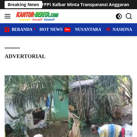
Langsung
PPI Kalbar Minta Transparansi Anggaran
Breaking News
Sering Dilanda 
ke
konten
BERANDA
HOT NEWS
NUSANTARA
NASIONAL
ADVERTORIAL