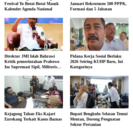
Festival Yo Botoi-Botoi Masuk
Januari Rekrutmen 500 PPPK,
Kalender Agenda Nasional
Formasi dan 5 Jabatan
Direktur JMI Islah Bahrawi
Pidana Kerja Sosial Berlaku
Kritik pemerintahan Prabowo
2026 Seiring KUHP Baru, Ini
Isu Supremasi Sipil, Militerisasi,
Kategorinya
dan Wacana Pilkada oleh
DPRD
Kejagung Tahan Eks Kajari
Bupati Bengkulu Selatan Temui
Enrekang Terkait Kasus Baznas
Mentan, Dorong Penguatan
Sektor Pertanian