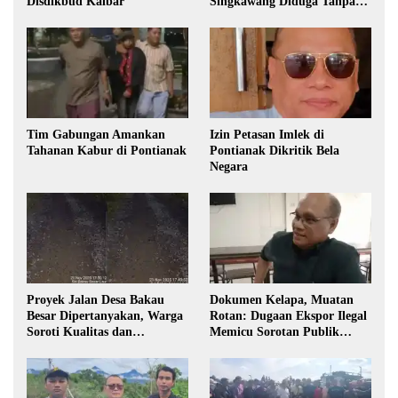
Disdikbud Kalbar
Singkawang Diduga Tanpa
Izin
Tim Gabungan Amankan
Izin Petasan Imlek di
Tahanan Kabur di Pontianak
Pontianak Dikritik Bela
Negara
Proyek Jalan Desa Bakau
Dokumen Kelapa, Muatan
Besar Dipertanyakan, Warga
Rotan: Dugaan Ekspor Ilegal
Soroti Kualitas dan
Memicu Sorotan Publik
Transparansi Pelaksanaan
Kalbar
Pembangunan