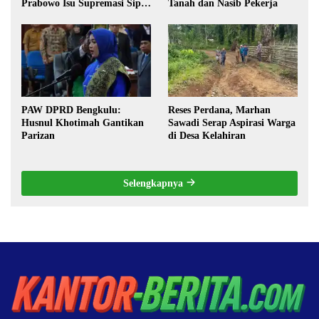
Prabowo Isu Supremasi Sipil,
Tanah dan Nasib Pekerja
Militerisasi, dan Wacana
Pilkada oleh DPRD
PAW DPRD Bengkulu:
Reses Perdana, Marhan
Husnul Khotimah Gantikan
Sawadi Serap Aspirasi Warga
Parizan
di Desa Kelahiran
Selengkapnya