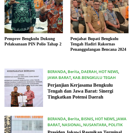
Pemprov Bengkulu Dukung
Penjabat Bupati Bengkulu
Pelaksanaan PIN Polio Tahap 2
Tengah Hadiri Rakornas
Penanggulangan Bencana 2024
BERANDA
,
Berita
,
DAERAH
,
HOT NEWS
,
JAWA BARAT
,
KAB.BENGKULU TEGAH
05/02/2024
Perjanjian Kerjasama Bengkulu
Tengah dan Jawa Barat: Sinergi
Tingkatkan Potensi Daerah
BERANDA
,
Berita
,
BISNIS
,
HOT NEWS
,
JAWA
BARAT
,
NASIONAL
,
NUSANTARA
,
POLITIK
03/02/2024
Presiden Jokowi Resmikan Terminal