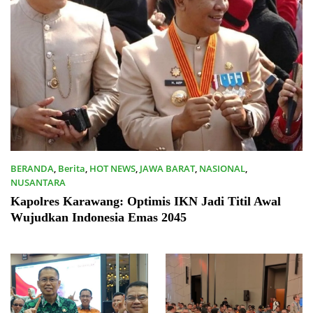
BERANDA
,
Berita
,
HOT NEWS
,
JAWA BARAT
,
NASIONAL
,
NUSANTARA
19/08/2024
Kapolres Karawang: Optimis IKN Jadi Titil Awal
Wujudkan Indonesia Emas 2045