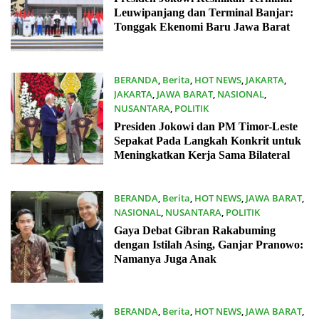
Leuwipanjang dan Terminal Banjar:
Tonggak Ekenomi Baru Jawa Barat
BERANDA
,
Berita
,
HOT NEWS
,
JAKARTA
,
JAKARTA
,
JAWA BARAT
,
NASIONAL
,
NUSANTARA
,
POLITIK
26/01/2024
Presiden Jokowi dan PM Timor-Leste
Sepakat Pada Langkah Konkrit untuk
Meningkatkan Kerja Sama Bilateral
BERANDA
,
Berita
,
HOT NEWS
,
JAWA BARAT
,
NASIONAL
,
NUSANTARA
,
POLITIK
23/12/2023
Gaya Debat Gibran Rakabuming
dengan Istilah Asing, Ganjar Pranowo:
Namanya Juga Anak
BERANDA
,
Berita
,
HOT NEWS
,
JAWA BARAT
,