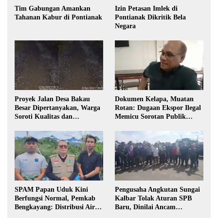
Tim Gabungan Amankan
Izin Petasan Imlek di
Tahanan Kabur di Pontianak
Pontianak Dikritik Bela
Negara
Proyek Jalan Desa Bakau
Dokumen Kelapa, Muatan
Besar Dipertanyakan, Warga
Rotan: Dugaan Ekspor Ilegal
Soroti Kualitas dan
Memicu Sorotan Publik
Transparansi Pelaksanaan
Kalbar
Pembangunan
SPAM Papan Uduk Kini
Pengusaha Angkutan Sungai
Berfungsi Normal, Pemkab
Kalbar Tolak Aturan SPB
Bengkayang: Distribusi Air
Baru, Dinilai Ancam
Bersih Lancar ke Rumah
Transportasi Pedalaman