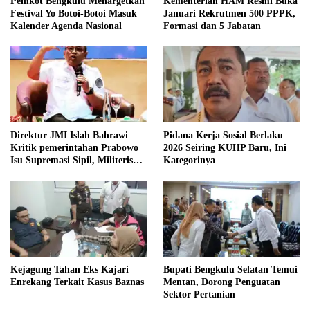
Pemkot Bengkulu Menargetkan
Kementerian HAM Resmi Buka
Festival Yo Botoi-Botoi Masuk
Januari Rekrutmen 500 PPPK,
Kalender Agenda Nasional
Formasi dan 5 Jabatan
Direktur JMI Islah Bahrawi
Pidana Kerja Sosial Berlaku
Kritik pemerintahan Prabowo
2026 Seiring KUHP Baru, Ini
Isu Supremasi Sipil, Militerisasi,
Kategorinya
dan Wacana Pilkada oleh
DPRD
Kejagung Tahan Eks Kajari
Bupati Bengkulu Selatan Temui
Enrekang Terkait Kasus Baznas
Mentan, Dorong Penguatan
Sektor Pertanian