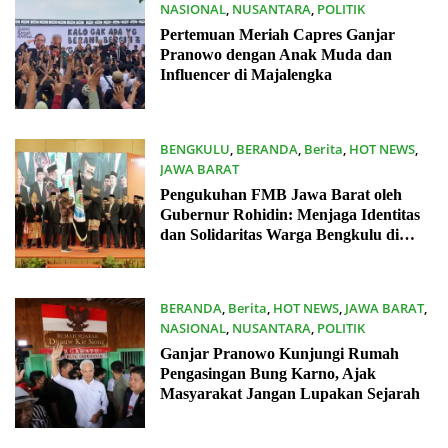
NASIONAL
,
NUSANTARA
,
POLITIK
23/12/2023
Pertemuan Meriah Capres Ganjar
Pranowo dengan Anak Muda dan
Influencer di Majalengka
BENGKULU
,
BERANDA
,
Berita
,
HOT NEWS
,
JAWA BARAT
17/12/2023
Pengukuhan FMB Jawa Barat oleh
Gubernur Rohidin: Menjaga Identitas
dan Solidaritas Warga Bengkulu di
Perantauan
BERANDA
,
Berita
,
HOT NEWS
,
JAWA BARAT
,
NASIONAL
,
NUSANTARA
,
POLITIK
15/12/2023
Ganjar Pranowo Kunjungi Rumah
Pengasingan Bung Karno, Ajak
Masyarakat Jangan Lupakan Sejarah