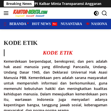
Langsung
nt Voli Asia, FPPI Kalbar Minta Transparansi Anggaran
Breaking News
S
ke
konten
BERANDA
HOT NEWS
NUSANTARA
NASIONAL
KODE ETIK
KODE ETIK
Kemerdekaan berpendapat, berekspresi, dan pers adalah
hak asasi manusia yang dilindungi Pancasila, Undang-
Undang Dasar 1945, dan Deklarasi Universal Hak Asasi
Manusia PBB. Kemerdekaan pers adalah sarana masyarakat
untuk memperoleh informasi dan berkomunikasi, guna
memenuhi kebutuhan hakiki dan meningkatkan kualitas
kehidupan manusia. Dalam mewujudkan kemerdekaan pers
itu, wartawan Indonesia juga menyadari adanya
kepentingan bangsa, tanggung jawab sosial, keberagaman
masyarakat, dan norma-norma agama.