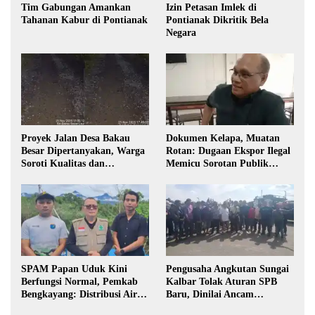
Tim Gabungan Amankan
Izin Petasan Imlek di
Tahanan Kabur di Pontianak
Pontianak Dikritik Bela
Negara
Proyek Jalan Desa Bakau
Dokumen Kelapa, Muatan
Besar Dipertanyakan, Warga
Rotan: Dugaan Ekspor Ilegal
Soroti Kualitas dan
Memicu Sorotan Publik
Transparansi Pelaksanaan
Kalbar
Pembangunan
SPAM Papan Uduk Kini
Pengusaha Angkutan Sungai
Berfungsi Normal, Pemkab
Kalbar Tolak Aturan SPB
Bengkayang: Distribusi Air
Baru, Dinilai Ancam
Bersih Lancar ke Rumah
Transportasi Pedalaman