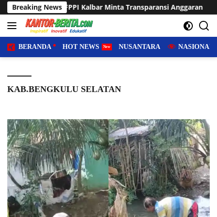
Langsung
PI Kalbar Minta Transparansi Anggaran
Breaking News
Sering Dilanda G
ke
konten
BERANDA
HOT NEWS
NUSANTARA
NASIONAL
KAB.BENGKULU SELATAN