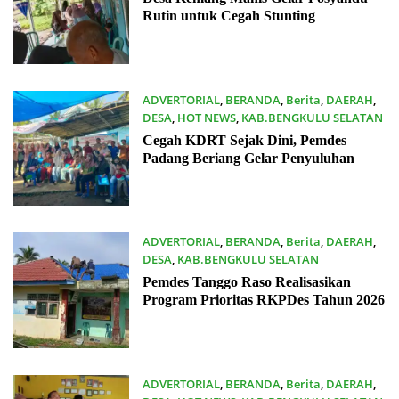
Rutin untuk Cegah Stunting
ADVERTORIAL
,
BERANDA
,
Berita
,
DAERAH
,
DESA
,
HOT NEWS
,
KAB.BENGKULU SELATAN
18/06/2026
Cegah KDRT Sejak Dini, Pemdes
Padang Beriang Gelar Penyuluhan
ADVERTORIAL
,
BERANDA
,
Berita
,
DAERAH
,
DESA
,
KAB.BENGKULU SELATAN
17/06/2026
Pemdes Tanggo Raso Realisasikan
Program Prioritas RKPDes Tahun 2026
ADVERTORIAL
,
BERANDA
,
Berita
,
DAERAH
,