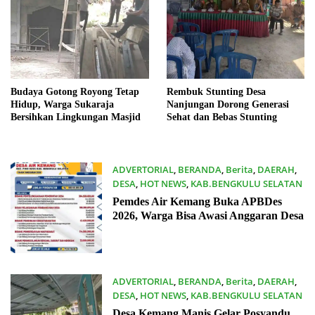
Budaya Gotong Royong Tetap
Rembuk Stunting Desa
Hidup, Warga Sukaraja
Nanjungan Dorong Generasi
Bersihkan Lingkungan Masjid
Sehat dan Bebas Stunting
ADVERTORIAL
,
BERANDA
,
Berita
,
DAERAH
,
DESA
,
HOT NEWS
,
KAB.BENGKULU SELATAN
18/06/2026
Pemdes Air Kemang Buka APBDes
2026, Warga Bisa Awasi Anggaran Desa
ADVERTORIAL
,
BERANDA
,
Berita
,
DAERAH
,
DESA
,
HOT NEWS
,
KAB.BENGKULU SELATAN
18/06/2026
Desa Kemang Manis Gelar Posyandu