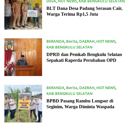
DESA
,
HOT NEWS
,
KAB.BENGKULU SELATAN
11/05/2026
BLT Dana Desa Padang Serasan Cair,
Warga Terima Rp1,5 Juta
BERANDA
,
Berita
,
DAERAH
,
HOT NEWS
,
KAB.BENGKULU SELATAN
02/02/2026
DPRD dan Pemkab Bengkulu Selatan
Sepakati Raperda Perubahan OPD
BERANDA
,
Berita
,
DAERAH
,
HOT NEWS
,
KAB.BENGKULU SELATAN
14/01/2026
BPBD Pasang Rambu Longsor di
Seginim, Warga Diminta Waspada