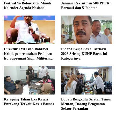
Festival Yo Botoi-Botoi Masuk
Januari Rekrutmen 500 PPPK,
Kalender Agenda Nasional
Formasi dan 5 Jabatan
Direktur JMI Islah Bahrawi
Pidana Kerja Sosial Berlaku
Kritik pemerintahan Prabowo
2026 Seiring KUHP Baru, Ini
Isu Supremasi Sipil, Militerisasi,
Kategorinya
dan Wacana Pilkada oleh
DPRD
Kejagung Tahan Eks Kajari
Bupati Bengkulu Selatan Temui
Enrekang Terkait Kasus Baznas
Mentan, Dorong Penguatan
Sektor Pertanian