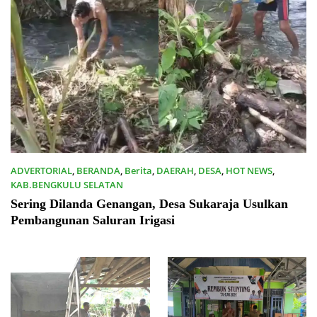
ADVERTORIAL
,
BERANDA
,
Berita
,
DAERAH
,
DESA
,
HOT NEWS
,
KAB.BENGKULU SELATAN
06/07/2026
Sering Dilanda Genangan, Desa Sukaraja Usulkan
Pembangunan Saluran Irigasi