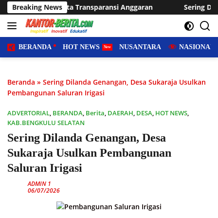
Langsung
ansparansi Anggaran
Breaking News
Sering Dilanda Genangan, Desa Suka
ke
konten
BERANDA
HOT NEWS
NUSANTARA
NASIONAL
Beranda
»
Sering Dilanda Genangan, Desa Sukaraja Usulkan
Pembangunan Saluran Irigasi
ADVERTORIAL
,
BERANDA
,
Berita
,
DAERAH
,
DESA
,
HOT NEWS
,
KAB.BENGKULU SELATAN
Sering Dilanda Genangan, Desa
Sukaraja Usulkan Pembangunan
Saluran Irigasi
ADMIN 1
06/07/2026