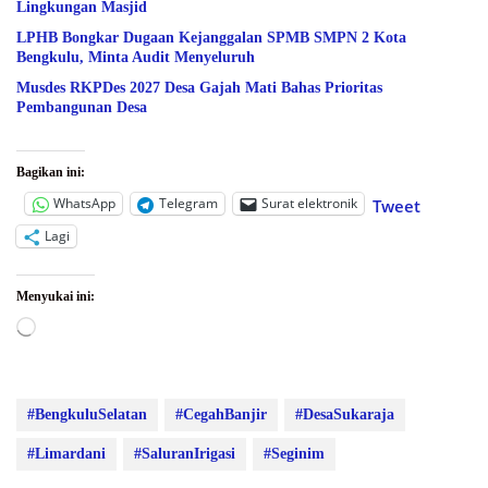
Lingkungan Masjid
LPHB Bongkar Dugaan Kejanggalan SPMB SMPN 2 Kota
Bengkulu, Minta Audit Menyeluruh
Musdes RKPDes 2027 Desa Gajah Mati Bahas Prioritas
Pembangunan Desa
Bagikan ini:
WhatsApp
Telegram
Surat elektronik
Tweet
Lagi
Menyukai ini:
Memuat...
#BengkuluSelatan
#CegahBanjir
#DesaSukaraja
#Limardani
#SaluranIrigasi
#Seginim