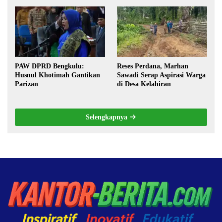
Militerisasi, dan Wacana
Pilkada oleh DPRD
PAW DPRD Bengkulu:
Reses Perdana, Marhan
Husnul Khotimah Gantikan
Sawadi Serap Aspirasi Warga
Parizan
di Desa Kelahiran
Selengkapnya