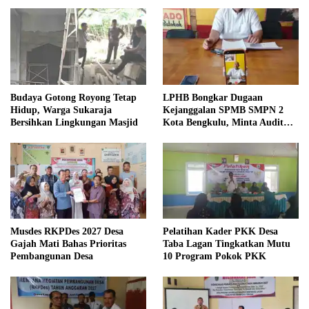
Budaya Gotong Royong Tetap
LPHB Bongkar Dugaan
Hidup, Warga Sukaraja
Kejanggalan SPMB SMPN 2
Bersihkan Lingkungan Masjid
Kota Bengkulu, Minta Audit
Menyeluruh
Musdes RKPDes 2027 Desa
Pelatihan Kader PKK Desa
Gajah Mati Bahas Prioritas
Taba Lagan Tingkatkan Mutu
Pembangunan Desa
10 Program Pokok PKK