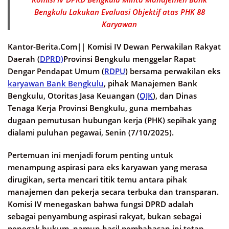
Bengkulu Lakukan Evaluasi Objektif atas PHK 88
Karyawan
Kantor-Berita.Com||
Komisi IV Dewan Perwakilan Rakyat
Daerah (
DPRD)
Provinsi Bengkulu menggelar Rapat
Dengar Pendapat Umum (
RDPU
) bersama perwakilan eks
karyawan Bank Bengkulu
, pihak Manajemen Bank
Bengkulu, Otoritas Jasa Keuangan (
OJK
), dan Dinas
Tenaga Kerja Provinsi Bengkulu, guna membahas
dugaan pemutusan hubungan kerja (PHK) sepihak yang
dialami puluhan pegawai, Senin (7/10/2025).
Pertemuan ini menjadi forum penting untuk
menampung aspirasi para eks karyawan yang merasa
dirugikan, serta mencari titik temu antara pihak
manajemen dan pekerja secara terbuka dan transparan.
Komisi IV menegaskan bahwa fungsi DPRD adalah
sebagai penyambung aspirasi rakyat, bukan sebagai
penegak hukum, namun hasil pembahasan ini tetap