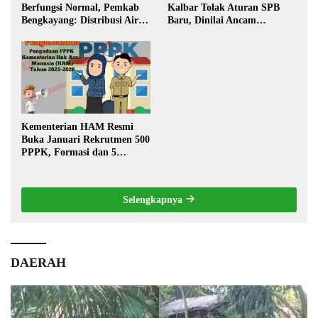
Berfungsi Normal, Pemkab
Kalbar Tolak Aturan SPB
Bengkayang: Distribusi Air
Baru, Dinilai Ancam
Bersih Lancar ke Rumah
Transportasi Pedalaman
Warga
Kementerian HAM Resmi
Buka Januari Rekrutmen 500
PPPK, Formasi dan 5
Jabatan
Selengkapnya
DAERAH