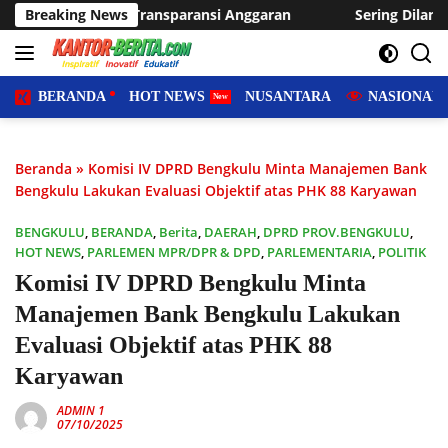
Langsung
aransi Anggaran
Breaking News
Sering Dilanda Genangan, Desa Sukaraj
ke
konten
BERANDA
HOT NEWS
NUSANTARA
NASIONAL
Beranda
»
Komisi IV DPRD Bengkulu Minta Manajemen Bank
Bengkulu Lakukan Evaluasi Objektif atas PHK 88 Karyawan
BENGKULU
,
BERANDA
,
Berita
,
DAERAH
,
DPRD PROV.BENGKULU
,
HOT NEWS
,
PARLEMEN MPR/DPR & DPD
,
PARLEMENTARIA
,
POLITIK
Komisi IV DPRD Bengkulu Minta
Manajemen Bank Bengkulu Lakukan
Evaluasi Objektif atas PHK 88
Karyawan
ADMIN 1
07/10/2025