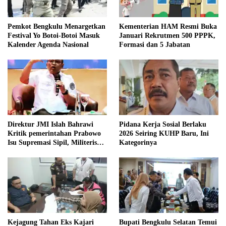
Pemkot Bengkulu Menargetkan
Kementerian HAM Resmi Buka
Festival Yo Botoi-Botoi Masuk
Januari Rekrutmen 500 PPPK,
Kalender Agenda Nasional
Formasi dan 5 Jabatan
Direktur JMI Islah Bahrawi
Pidana Kerja Sosial Berlaku
Kritik pemerintahan Prabowo
2026 Seiring KUHP Baru, Ini
Isu Supremasi Sipil, Militerisasi,
Kategorinya
dan Wacana Pilkada oleh
DPRD
Kejagung Tahan Eks Kajari
Bupati Bengkulu Selatan Temui