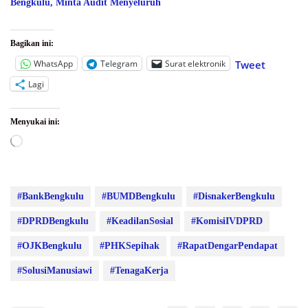
Bengkulu, Minta Audit Menyeluruh
Bagikan ini:
WhatsApp
Telegram
Surat elektronik
Tweet
Lagi
Menyukai ini:
Memuat...
#BankBengkulu
#BUMDBengkulu
#DisnakerBengkulu
#DPRDBengkulu
#KeadilanSosial
#KomisiIVDPRD
#OJKBengkulu
#PHKSepihak
#RapatDengarPendapat
#SolusiManusiawi
#TenagaKerja