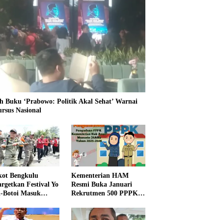
h Buku ‘Prabowo: Politik Akal Sehat’ Warnai
ursus Nasional
ot Bengkulu
Kementerian HAM
rgetkan Festival Yo
Resmi Buka Januari
i-Botoi Masuk
Rekrutmen 500 PPPK,
nder Agenda
Formasi dan 5 Jabatan
onal