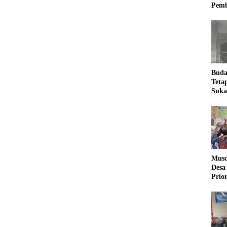
Pemb
Buda
Teta
Suka
Ling
Musd
Desa
Prio
Desa