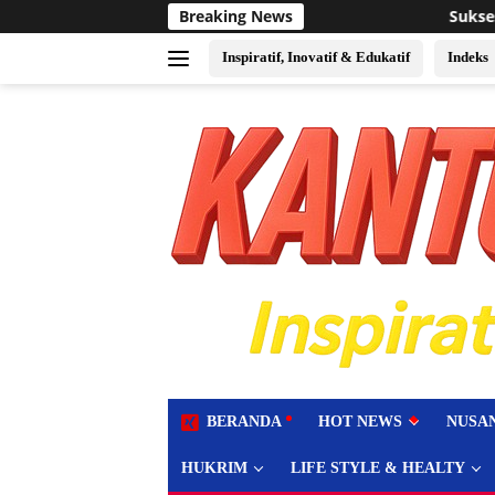
Langsung
Breaking News
Sukses Jadi Tuan Rumah Eve
ke
konten
Inspiratif, Inovatif & Edukatif
Indeks
tutup
BERANDA
HOT NEWS
NUSA
HUKRIM
LIFE STYLE & HEALTY