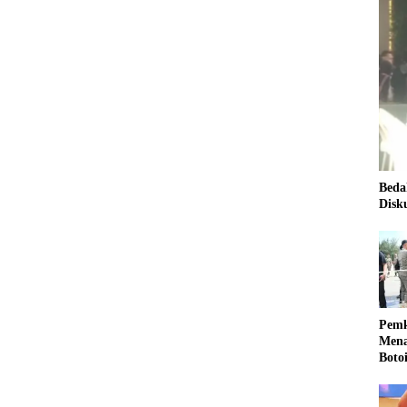
Beda
Disk
Pemk
Mena
Boto
Kale
Nasi