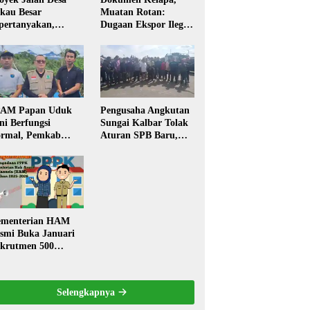
kau Besar
Muatan Rotan:
pertanyakan,
Dugaan Ekspor Ilegal
rga Soroti Kualitas
Memicu Sorotan
n Transparansi
Publik Kalbar
laksanaan
embangunan
PAM Papan Uduk
Pengusaha Angkutan
ni Berfungsi
Sungai Kalbar Tolak
rmal, Pemkab
Aturan SPB Baru,
ngkayang:
Dinilai Ancam
stribusi Air Bersih
Transportasi
ncar ke Rumah
Pedalaman
arga
menterian HAM
smi Buka Januari
krutmen 500
PK, Formasi dan 5
batan
Selengkapnya