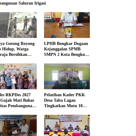
angunan Saluran Irigasi
ya Gotong Royong
LPHB Bongkar Dugaan
p Hidup, Warga
Kejanggalan SPMB
raja Bersihkan
SMPN 2 Kota Bengkulu,
kungan Masjid
Minta Audit
Menyeluruh
es RKPDes 2027
Pelatihan Kader PKK
 Gajah Mati Bahas
Desa Taba Lagan
ritas Pembangunan
Tingkatkan Mutu 10
Program Pokok PKK