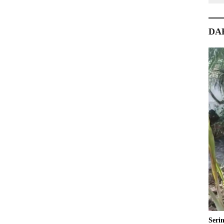
DA
Seri