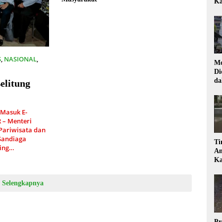
Ka
S
,
NASIONAL
,
Mo
Di
da
elitung
Di
 Masuk E-
 – Menteri
Pariwisata dan
Sandiaga
Ti
ting…
Am
Ka
Selengkapnya
Pr