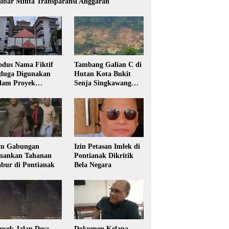
lbar Minta Transparansi Anggaran
dus Nama Fiktif
Tambang Galian C di
duga Digunakan
Hutan Kota Bukit
lam Proyek
Senja Singkawang
sdikbud Kalbar
Diduga Tanpa Izin
m Gabungan
Izin Petasan Imlek di
ankan Tahanan
Pontianak Dikritik
bur di Pontianak
Bela Negara
oyek Jalan Desa
Dokumen Kelapa,