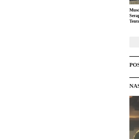
Musd
Sera
Tent
Pemb
PO
NA