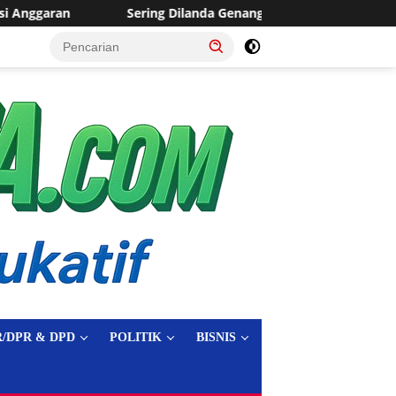
ering Dilanda Genangan, Desa Sukaraja Usulkan Pembangunan Sa
tutup
/DPR & DPD
POLITIK
BISNIS