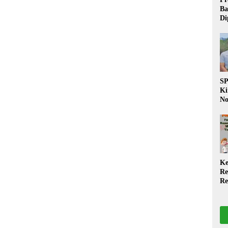
Ba
Di
Wa
da
Pe
P
S
Ki
No
Be
Di
La
W
Ke
Re
Re
PP
Ja