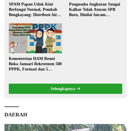
SPAM Papan Uduk Kini
Pengusaha Angkutan Sungai
Berfungsi Normal, Pemkab
Kalbar Tolak Aturan SPB
Bengkayang: Distribusi Air
Baru, Dinilai Ancam
Bersih Lancar ke Rumah
Transportasi Pedalaman
Warga
Kementerian HAM Resmi
Buka Januari Rekrutmen 500
PPPK, Formasi dan 5
Jabatan
Selengkapnya
DAERAH