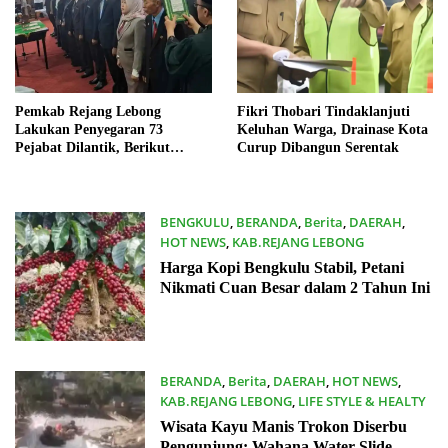
Pemkab Rejang Lebong
Fikri Thobari Tindaklanjuti
Lakukan Penyegaran 73
Keluhan Warga, Drainase Kota
Pejabat Dilantik, Berikut
Curup Dibangun Serentak
Daftarnya
BENGKULU
,
BERANDA
,
Berita
,
DAERAH
,
HOT NEWS
,
KAB.REJANG LEBONG
16/04/2025
Harga Kopi Bengkulu Stabil, Petani
Nikmati Cuan Besar dalam 2 Tahun Ini
BERANDA
,
Berita
,
DAERAH
,
HOT NEWS
,
KAB.REJANG LEBONG
,
LIFE STYLE & HEALTY
04/04/2025
Wisata Kayu Manis Trokon Diserbu
Pengunjung: Wahana Water Slide