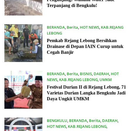
Terpanjang di Bengkulu!
BERANDA
,
Berita
,
HOT NEWS
,
KAB.REJANG
LEBONG
21/03/2025
Pemkab Rejang Lebong Bersihkan
Drainase di Depan IAIN Curup untuk
Cegah Banjir
BERANDA
,
Berita
,
BISNIS
,
DAERAH
,
HOT
NEWS
,
KAB.REJANG LEBONG
,
UMKM
20/01/2025
Festival Durian II di Rejang Lebong, 71
Varietas Durian Langka Bengkulu Jadi
Daya Ungkit UMKM
BENGKULU
,
BERANDA
,
Berita
,
DAERAH
,
HOT NEWS
,
KAB.REJANG LEBONG
,