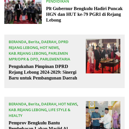
PENDIDIKAN
17/12/2024
Plt Gubernur Bengkulu Hadiri Puncak
HGN dan HUT ke-79 PGRI di Rejang
Lebong
BERANDA
,
Berita
,
DAERAH
,
DPRD
REJANG LEBONG
,
HOT NEWS
,
KAB.REJANG LEBONG
,
PARLEMEN
MPR/DPR & DPD
,
PARLEMENTARIA
07/10/2024
Pengukuhan Pimpinan DPRD
Rejang Lebong 2024-2029: Sinergi
Baru untuk Pembangunan Daerah
BERANDA
,
Berita
,
DAERAH
,
HOT NEWS
,
KAB.REJANG LEBONG
,
LIFE STYLE &
HEALTY
15/09/2024
Pemprov Bengkulu Bantu
Pembebasan Lahan Masjid Al-