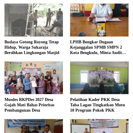
Budaya Gotong Royong Tetap
LPHB Bongkar Dugaan
Hidup, Warga Sukaraja
Kejanggalan SPMB SMPN 2
Bersihkan Lingkungan Masjid
Kota Bengkulu, Minta Audit
Menyeluruh
Musdes RKPDes 2027 Desa
Pelatihan Kader PKK Desa
Gajah Mati Bahas Prioritas
Taba Lagan Tingkatkan Mutu
Pembangunan Desa
10 Program Pokok PKK