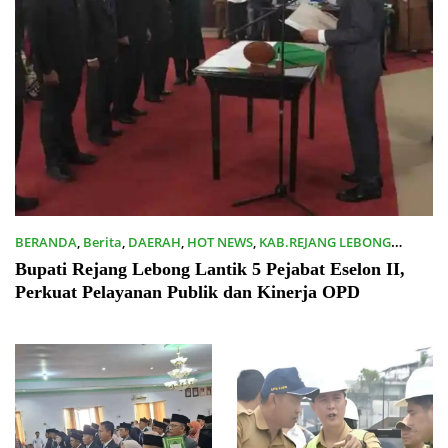
BERANDA
,
Berita
,
DAERAH
,
HOT NEWS
,
KAB.REJANG LEBONG
06/01/2026
Bupati Rejang Lebong Lantik 5 Pejabat Eselon II,
Perkuat Pelayanan Publik dan Kinerja OPD