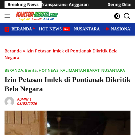
Langsung
aransi Anggaran
Breaking News
Sering Dilanda Genangan, Desa Sukaraj
ke
konten
BERANDA
HOT NEWS
NUSANTARA
NASIONAL
Beranda
»
Izin Petasan Imlek di Pontianak Dikritik Bela
Negara
BERANDA
,
Berita
,
HOT NEWS
,
KALIMANTAN BARAT
,
NUSANTARA
Izin Petasan Imlek di Pontianak Dikritik
Bela Negara
ADMIN 1
08/02/2026