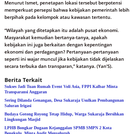
Menurut Ismet, penetapan lokasi tersebut berpotensi
memperkuat persepsi bahwa kebijakan pemerintah lebih
berpihak pada kelompok atau kawasan tertentu.
“Wilayah yang ditetapkan itu adalah pusat ekonomi.
Masyarakat kemudian bertanya-tanya, apakah
kebijakan ini juga berkaitan dengan kepentingan
ekonomi dan perdagangan? Pertanyaan-pertanyaan
seperti ini wajar muncul jika kebijakan tidak dijelaskan
secara terbuka dan transparan,” katanya. (Yan’S).
Berita Terkait
Sukses Jadi Tuan Rumah Event Voli Asia, FPPI Kalbar Minta
Transparansi Anggaran
Sering Dilanda Genangan, Desa Sukaraja Usulkan Pembangunan
Saluran Irigasi
Budaya Gotong Royong Tetap Hidup, Warga Sukaraja Bersihkan
Lingkungan Masjid
LPHB Bongkar Dugaan Kejanggalan SPMB SMPN 2 Kota
Bengkulu, Minta Audit Menyeluruh