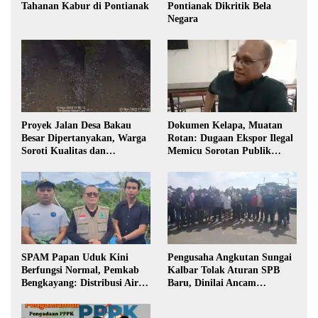
Tahanan Kabur di Pontianak
Pontianak Dikritik Bela
Negara
Proyek Jalan Desa Bakau
Dokumen Kelapa, Muatan
Besar Dipertanyakan, Warga
Rotan: Dugaan Ekspor Ilegal
Soroti Kualitas dan
Memicu Sorotan Publik
Transparansi Pelaksanaan
Kalbar
Pembangunan
SPAM Papan Uduk Kini
Pengusaha Angkutan Sungai
Berfungsi Normal, Pemkab
Kalbar Tolak Aturan SPB
Bengkayang: Distribusi Air
Baru, Dinilai Ancam
Bersih Lancar ke Rumah
Transportasi Pedalaman
Warga