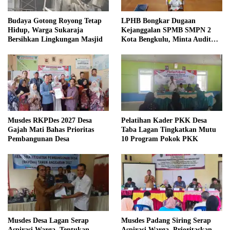
Budaya Gotong Royong Tetap
LPHB Bongkar Dugaan
Hidup, Warga Sukaraja
Kejanggalan SPMB SMPN 2
Bersihkan Lingkungan Masjid
Kota Bengkulu, Minta Audit
Menyeluruh
Musdes RKPDes 2027 Desa
Pelatihan Kader PKK Desa
Gajah Mati Bahas Prioritas
Taba Lagan Tingkatkan Mutu
Pembangunan Desa
10 Program Pokok PKK
Musdes Desa Lagan Serap
Musdes Padang Siring Serap
Aspirasi Warga, Tentukan
Aspirasi Warga, Prioritaskan