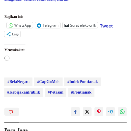
Bagikan ini:
WhatsApp
Telegram
Surat elektronik
Tweet
Lagi
Menyukai ini:
Memuat...
#BelaNegara
#CapGoMeh
#ImlekPontianak
#KebijakanPublik
#Petasan
#Pontianak
Baca Juga