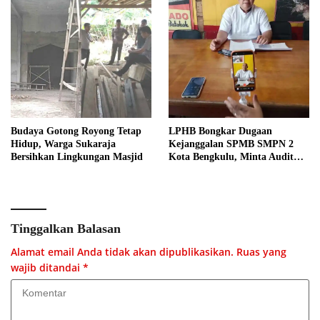
Budaya Gotong Royong Tetap
LPHB Bongkar Dugaan
Hidup, Warga Sukaraja
Kejanggalan SPMB SMPN 2
Bersihkan Lingkungan Masjid
Kota Bengkulu, Minta Audit
Menyeluruh
Tinggalkan Balasan
Alamat email Anda tidak akan dipublikasikan.
Ruas yang
wajib ditandai
*