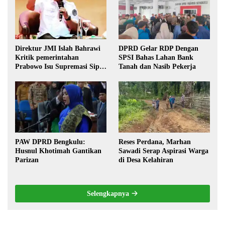
Direktur JMI Islah Bahrawi
DPRD Gelar RDP Dengan
Kritik pemerintahan
SPSI Bahas Lahan Bank
Prabowo Isu Supremasi Sipil,
Tanah dan Nasib Pekerja
Militerisasi, dan Wacana
Pilkada oleh DPRD
PAW DPRD Bengkulu:
Reses Perdana, Marhan
Husnul Khotimah Gantikan
Sawadi Serap Aspirasi Warga
Parizan
di Desa Kelahiran
Selengkapnya