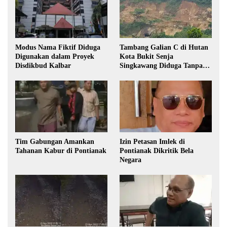
Modus Nama Fiktif Diduga
Tambang Galian C di Hutan
Digunakan dalam Proyek
Kota Bukit Senja
Disdikbud Kalbar
Singkawang Diduga Tanpa
Izin
Tim Gabungan Amankan
Izin Petasan Imlek di
Tahanan Kabur di Pontianak
Pontianak Dikritik Bela
Negara