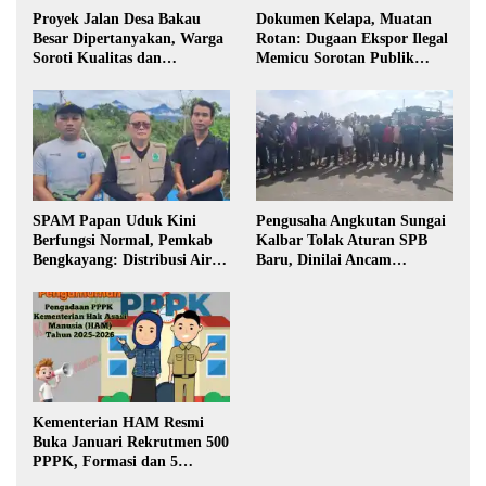
Proyek Jalan Desa Bakau
Dokumen Kelapa, Muatan
Besar Dipertanyakan, Warga
Rotan: Dugaan Ekspor Ilegal
Soroti Kualitas dan
Memicu Sorotan Publik
Transparansi Pelaksanaan
Kalbar
Pembangunan
SPAM Papan Uduk Kini
Pengusaha Angkutan Sungai
Berfungsi Normal, Pemkab
Kalbar Tolak Aturan SPB
Bengkayang: Distribusi Air
Baru, Dinilai Ancam
Bersih Lancar ke Rumah
Transportasi Pedalaman
Warga
Kementerian HAM Resmi
Buka Januari Rekrutmen 500
PPPK, Formasi dan 5
Jabatan