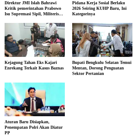
Direktur JMI Islah Bahrawi
Pidana Kerja Sosial Berlaku
Kritik pemerintahan Prabowo
2026 Seiring KUHP Baru, Ini
Isu Supremasi Sipil, Militerisasi,
Kategorinya
dan Wacana Pilkada oleh
DPRD
Kejagung Tahan Eks Kajari
Bupati Bengkulu Selatan Temui
Enrekang Terkait Kasus Baznas
Mentan, Dorong Penguatan
Sektor Pertanian
Aturan Baru Disiapkan,
Penempatan Polri Akan Diatur
PP