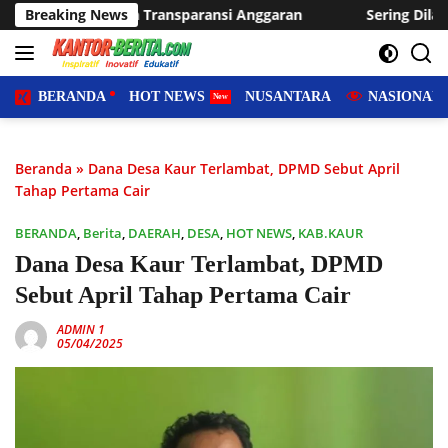
Langsung
sparansi Anggaran
Breaking News
Sering Dilanda Genangan, Desa Sukara
ke
konten
BERANDA
HOT NEWS
NUSANTARA
NASIONAL
Beranda
»
Dana Desa Kaur Terlambat, DPMD Sebut April
Tahap Pertama Cair
BERANDA
,
Berita
,
DAERAH
,
DESA
,
HOT NEWS
,
KAB.KAUR
Dana Desa Kaur Terlambat, DPMD
Sebut April Tahap Pertama Cair
ADMIN 1
05/04/2025