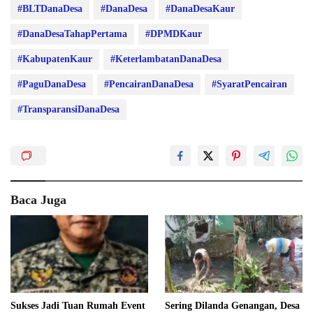
#BLTDanaDesa
#DanaDesa
#DanaDesaKaur
#DanaDesaTahapPertama
#DPMDKaur
#KabupatenKaur
#KeterlambatanDanaDesa
#PaguDanaDesa
#PencairanDanaDesa
#SyaratPencairan
#TransparansiDanaDesa
Baca Juga
Sukses Jadi Tuan Rumah Event
Sering Dilanda Genangan, Desa