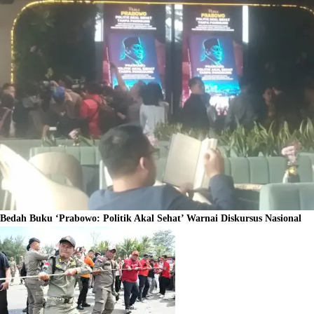
Bedah Buku ‘Prabowo: Politik Akal Sehat’ Warnai Diskursus Nasional