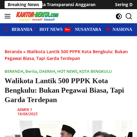
Langsung
 Anggaran
Breaking News
Sering Dilanda Genangan, Desa Sukaraja Usul
ke
konten
BERANDA
HOT NEWS
NUSANTARA
NASIONAL
Beranda
»
Walikota Lantik 500 PPPK Kota Bengkulu: Bukan
Pegawai Biasa, Tapi Garda Terdepan
BERANDA
,
Berita
,
DAERAH
,
HOT NEWS
,
KOTA BENGKULU
Walikota Lantik 500 PPPK Kota
Bengkulu: Bukan Pegawai Biasa, Tapi
Garda Terdepan
ADMIN 1
16/06/2025