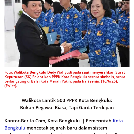
Foto: Walikota Bengkulu Dedy Wahyudi pada saat menyerahkan Surat
Keputusan (SK) Pelantikan PPPK Kota Bengkulu secara simbolis, acara
berlangsung di Balai Kota Merah Putih, pada hari senin, (16/6/25),
(Ft/Ist).
Walikota Lantik 500 PPPK Kota Bengkulu:
Bukan Pegawai Biasa, Tapi Garda Terdepan
Kantor-Berita.Com, Kota Bengkulu||
Pemerintah
Kota
Bengkulu
mencetak sejarah baru dalam sistem