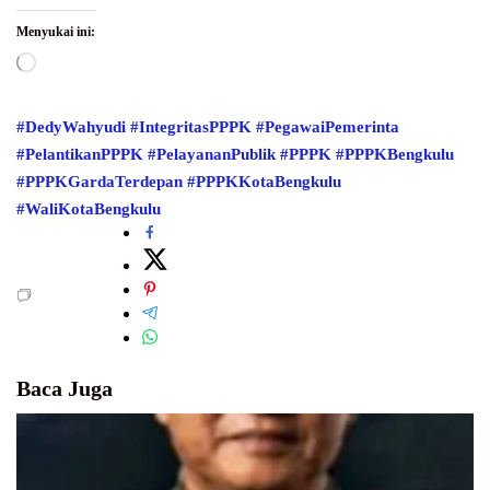
Menyukai ini:
Memuat...
#DedyWahyudi
#IntegritasPPPK
#PegawaiPemerinta
#PelantikanPPPK
#PelayananPublik
#PPPK
#PPPKBengkulu
#PPPKGardaTerdepan
#PPPKKotaBengkulu
#WaliKotaBengkulu
Baca Juga