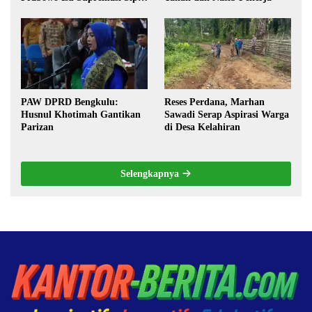
Militerisasi, dan Wacana
Pilkada oleh DPRD
PAW DPRD Bengkulu:
Reses Perdana, Marhan
Husnul Khotimah Gantikan
Sawadi Serap Aspirasi Warga
Parizan
di Desa Kelahiran
Selengkapnya