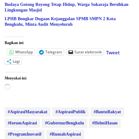
Budaya Gotong Royong Tetap Hidup, Warga Sukaraja Bersihkan
Lingkungan Masjid
LPHB Bongkar Dugaan Kejanggalan SPMB SMPN 2 Kota
Bengkulu, Minta Audit Menyeluruh
Bagikan ini:
WhatsApp
Telegram
Surat elektronik
Tweet
Lagi
Menyukai ini:
Memuat...
#AspirasiMasyarakat
#AspirasiPublik
#BantuRakyat
#forumAspirasi
#GubernurBengkulu
#HelmiHasan
#ProgramInovatif
#RumahAspirasi