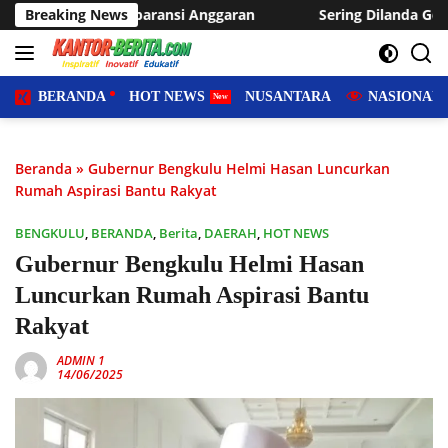
Langsung
i Anggaran
Breaking News
Sering Dilanda Genangan, Desa Sukaraja Usul
ke
konten
BERANDA
HOT NEWS
NUSANTARA
NASIONAL
Beranda
»
Gubernur Bengkulu Helmi Hasan Luncurkan
Rumah Aspirasi Bantu Rakyat
BENGKULU
,
BERANDA
,
Berita
,
DAERAH
,
HOT NEWS
Gubernur Bengkulu Helmi Hasan
Luncurkan Rumah Aspirasi Bantu
Rakyat
ADMIN 1
14/06/2025