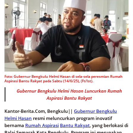
Foto: Gubernur Bengkulu Helmi Hasan di sela-sela peresmian Rumah
Aspirasi Bantu Rakyat pada Sabtu (14/6/25), (Ft/Ist).
Gubernur Bengkulu Helmi Hasan Luncurkan Rumah
Aspirasi Bantu Rakyat
Kantor-Berita.Com, Bengkulu||
Gubernur Bengkulu
Helmi Hasan
resmi meluncurkan program inovatif
bernama
Rumah Aspirasi
Bantu Rakyat
, yang berlokasi di
Balai Semarak Kota Bengkulu. Program ini merupakan