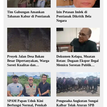
Tim Gabungan Amankan
Izin Petasan Imlek di
Tahanan Kabur di Pontianak
Pontianak Dikritik Bela
Negara
Proyek Jalan Desa Bakau
Dokumen Kelapa, Muatan
Besar Dipertanyakan, Warga
Rotan: Dugaan Ekspor Ilegal
Soroti Kualitas dan
Memicu Sorotan Publik
Transparansi Pelaksanaan
Kalbar
Pembangunan
SPAM Papan Uduk Kini
Pengusaha Angkutan Sungai
Berfungsi Normal, Pemkab
Kalbar Tolak Aturan SPB