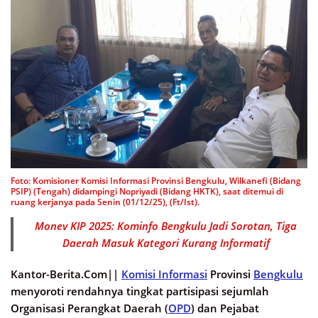
Foto: Komisioner Komisi Informasi Provinsi Bengkulu, Wilkanefi (Bidang
PSIP) (Tengah) didampingi Nopriyadi (Bidang HKTK), saat ditemui di
ruang kerjanya pada Senin (01/12/25), (Ft/Ist).
Monev KIP 2025: Kominfo Bengkulu Jadi Sorotan, Tiga
Daerah Masuk Kategori Kurang Informatif
Kantor-Berita.Com||
Komisi Informasi
Provinsi
Bengkulu
menyoroti rendahnya tingkat partisipasi sejumlah
Organisasi Perangkat Daerah (
OPD
) dan Pejabat