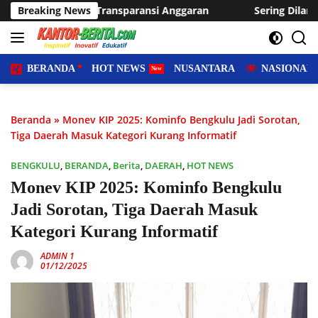
Langsung
aransi Anggaran
Breaking News
Sering Dilanda Genangan, Desa Sukaraja
ke
konten
BERANDA
HOT NEWS
NUSANTARA
NASIONAL
Beranda
»
Monev KIP 2025: Kominfo Bengkulu Jadi Sorotan,
Tiga Daerah Masuk Kategori Kurang Informatif
BENGKULU
,
BERANDA
,
Berita
,
DAERAH
,
HOT NEWS
Monev KIP 2025: Kominfo Bengkulu
Jadi Sorotan, Tiga Daerah Masuk
Kategori Kurang Informatif
ADMIN 1
01/12/2025