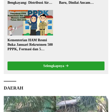
Bengkayang: Distribusi Air
Baru, Dinilai Ancam
Bersih Lancar ke Rumah
Transportasi Pedalaman
Warga
Kementerian HAM Resmi
Buka Januari Rekrutmen 500
PPPK, Formasi dan 5
Jabatan
Selengkapnya
DAERAH