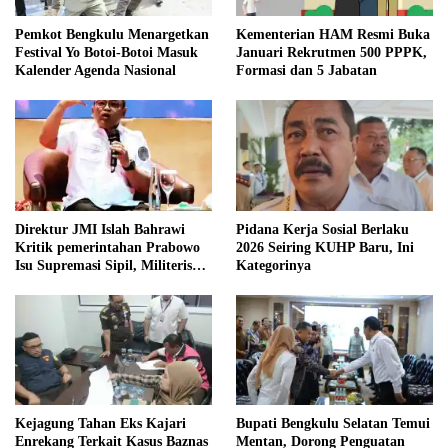
Pemkot Bengkulu Menargetkan
Kementerian HAM Resmi Buka
Festival Yo Botoi-Botoi Masuk
Januari Rekrutmen 500 PPPK,
Kalender Agenda Nasional
Formasi dan 5 Jabatan
Direktur JMI Islah Bahrawi
Pidana Kerja Sosial Berlaku
Kritik pemerintahan Prabowo
2026 Seiring KUHP Baru, Ini
Isu Supremasi Sipil, Militerisasi,
Kategorinya
dan Wacana Pilkada oleh
DPRD
Kejagung Tahan Eks Kajari
Bupati Bengkulu Selatan Temui
Enrekang Terkait Kasus Baznas
Mentan, Dorong Penguatan