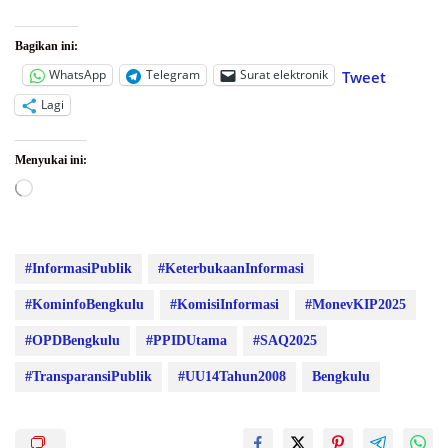
Bagikan ini:
WhatsApp
Telegram
Surat elektronik
Tweet
Lagi
Menyukai ini:
Memuat...
#InformasiPublik
#KeterbukaanInformasi
#KominfoBengkulu
#KomisiInformasi
#MonevKIP2025
#OPDBengkulu
#PPIDUtama
#SAQ2025
#TransparansiPublik
#UU14Tahun2008
Bengkulu