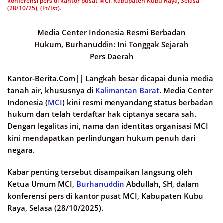
konferensi pers di kantor pusat MCI, Kabupaten Kubu Raya, Selasa
(28/10/25), (Ft/Ist).
Media Center Indonesia Resmi Berbadan
Hukum, Burhanuddin: Ini Tonggak Sejarah
Pers Daerah
Kantor-Berita.Com||
Langkah besar dicapai dunia media
tanah air, khususnya di
Kalimantan Barat
. Media Center
Indonesia (
MCI
) kini resmi menyandang status berbadan
hukum dan telah terdaftar hak ciptanya secara sah.
Dengan legalitas ini, nama dan identitas organisasi MCI
kini mendapatkan perlindungan hukum penuh dari
negara.
Kabar penting tersebut disampaikan langsung oleh
Ketua Umum MCI,
Burhanuddin
Abdullah, SH, dalam
konferensi pers di kantor pusat MCI, Kabupaten Kubu
Raya, Selasa (28/10/2025).