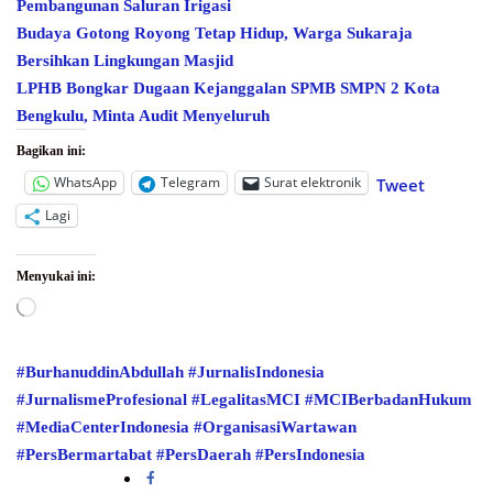
Pembangunan Saluran Irigasi
Budaya Gotong Royong Tetap Hidup, Warga Sukaraja
Bersihkan Lingkungan Masjid
LPHB Bongkar Dugaan Kejanggalan SPMB SMPN 2 Kota
Bengkulu, Minta Audit Menyeluruh
Bagikan ini:
WhatsApp
Telegram
Surat elektronik
Tweet
Lagi
Menyukai ini:
Memuat...
#BurhanuddinAbdullah
#JurnalisIndonesia
#JurnalismeProfesional
#LegalitasMCI
#MCIBerbadanHukum
#MediaCenterIndonesia
#OrganisasiWartawan
#PersBermartabat
#PersDaerah
#PersIndonesia