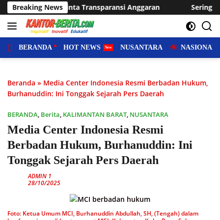
Langsung
ansi Anggaran
Breaking News
Sering Dilanda Genangan, Desa Sukaraja 
ke
konten
BERANDA
HOT NEWS
NUSANTARA
NASIONAL
Beranda
»
Media Center Indonesia Resmi Berbadan Hukum,
Burhanuddin: Ini Tonggak Sejarah Pers Daerah
BERANDA
,
Berita
,
KALIMANTAN BARAT
,
NUSANTARA
Media Center Indonesia Resmi
Berbadan Hukum, Burhanuddin: Ini
Tonggak Sejarah Pers Daerah
ADMIN 1
28/10/2025
Foto: Ketua Umum MCI, Burhanuddin Abdullah, SH, (Tengah) dalam