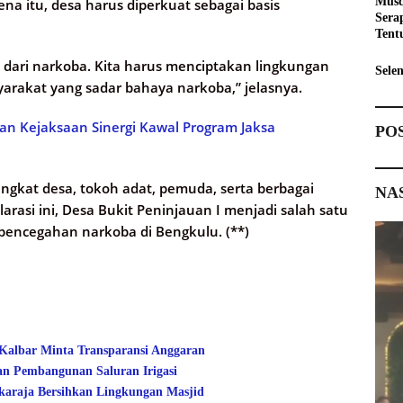
Musd
a itu, desa harus diperkuat sebagai basis
Sera
Tent
Pemb
dari narkoba. Kita harus menciptakan lingkungan
Sele
yarakat yang sadar bahaya narkoba,” jelasnya.
n Kejaksaan Sinergi Kawal Program Jaksa
PO
ngkat desa, tokoh adat, pemuda, serta berbagai
NA
rasi ini, Desa Bukit Peninjauan I menjadi salah satu
pencegahan narkoba di Bengkulu. (**)
 Kalbar Minta Transparansi Anggaran
an Pembangunan Saluran Irigasi
araja Bersihkan Lingkungan Masjid