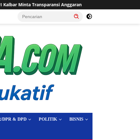
i Anggaran
Sering Dilanda Genangan, Desa Sukaraja Usu
tutup
/DPR & DPD
POLITIK
BISNIS