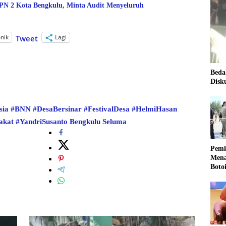
 2 Kota Bengkulu, Minta Audit Menyeluruh
onik
Lagi
Tweet
Beda
Disk
sia
#BNN
#DesaBersinar
#FestivalDesa
#HelmiHasan
akat
#YandriSusanto
Bengkulu
Seluma
Pemk
Mena
Boto
Kale
Nasi