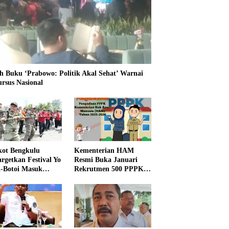
h Buku ‘Prabowo: Politik Akal Sehat’ Warnai
ursus Nasional
ot Bengkulu
Kementerian HAM
rgetkan Festival Yo
Resmi Buka Januari
i-Botoi Masuk
Rekrutmen 500 PPPK,
nder Agenda
Formasi dan 5 Jabatan
onal