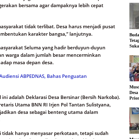
rakan bersama agar dampaknya lebih cepat
asyarakat tidak terlibat. Desa harus menjadi pusat
pembentukan karakter bangsa,” lanjutnya.
Buda
Teta
Suka
masyarakat Seluma yang hadir berduyun-duyun
Ling
ran warga dalam jumlah besar mencerminkan
hadap masa depan desa.
 Audiensi ABPEDNAS, Bahas Penguatan
Musd
Desa
 ini adalah Deklarasi Desa Bersinar (Bersih Narkoba).
Prio
retaris Utama BNN RI Irjen Pol Tantan Sulistyana,
Desa
adikan desa sebagai benteng utama dalam
.
tidak hanya menyasar perkotaan, tetapi sudah