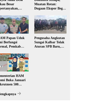
kau Besar
Muatan Rotan:
pertanyakan,
Dugaan Ekspor Ilegal
rga Soroti Kualitas
Memicu Sorotan
n Transparansi
Publik Kalbar
laksanaan
embangunan
PAM Papan Uduk
Pengusaha Angkutan
ni Berfungsi
Sungai Kalbar Tolak
rmal, Pemkab
Aturan SPB Baru,
ngkayang:
Dinilai Ancam
stribusi Air Bersih
Transportasi
ncar ke Rumah
Pedalaman
arga
menterian HAM
smi Buka Januari
krutmen 500
PK, Formasi dan 5
batan
lengkapnya