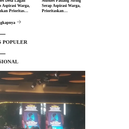
es Desa Lagan
Musdes Padang Siring
p Aspirasi Warga,
Serap Aspirasi Warga,
ukan Prioritas
Prioritaskan
angunan 2027
Pembangunan 2027
ngkapnya
S POPULER
SIONAL