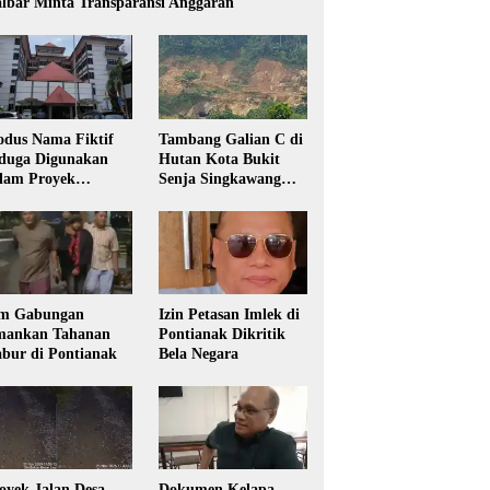
lbar Minta Transparansi Anggaran
dus Nama Fiktif
Tambang Galian C di
duga Digunakan
Hutan Kota Bukit
lam Proyek
Senja Singkawang
sdikbud Kalbar
Diduga Tanpa Izin
m Gabungan
Izin Petasan Imlek di
ankan Tahanan
Pontianak Dikritik
bur di Pontianak
Bela Negara
oyek Jalan Desa
Dokumen Kelapa,