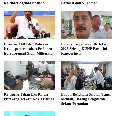
Kalender Agenda Nasional
Formasi dan 5 Jabatan
Direktur JMI Islah Bahrawi
Pidana Kerja Sosial Berlaku
Kritik pemerintahan Prabowo
2026 Seiring KUHP Baru, Ini
Isu Supremasi Sipil, Militerisasi,
Kategorinya
dan Wacana Pilkada oleh
DPRD
Kejagung Tahan Eks Kajari
Bupati Bengkulu Selatan Temui
Enrekang Terkait Kasus Baznas
Mentan, Dorong Penguatan
Sektor Pertanian