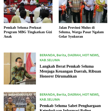
Pemkab Seluma Perkuat
Jalan Provinsi Mulus di
Program MBG Tingkatkan Gizi
Seluma, Warga Pasar Ngalam
Anak
Gelar Syukuran
BERANDA
,
Berita
,
DAERAH
,
HOT NEWS
,
KAB.SELUMA
31/12/2025
Langkah Berat Pemkab Seluma
Menjaga Keuangan Daerah, Ribuan
Honorer Dirumahkan
BERANDA
,
Berita
,
DAERAH
,
HOT NEWS
,
KAB.SELUMA
23/12/2025
Pemkab Seluma Sabet Penghargaan
Keterbukaan Informasi Paling