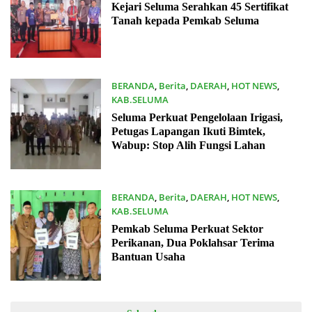
05/12/2025
Kejari Seluma Serahkan 45 Sertifikat
Tanah kepada Pemkab Seluma
BERANDA
,
Berita
,
DAERAH
,
HOT NEWS
,
KAB.SELUMA
02/12/2025
Seluma Perkuat Pengelolaan Irigasi,
Petugas Lapangan Ikuti Bimtek,
Wabup: Stop Alih Fungsi Lahan
BERANDA
,
Berita
,
DAERAH
,
HOT NEWS
,
KAB.SELUMA
02/12/2025
Pemkab Seluma Perkuat Sektor
Perikanan, Dua Poklahsar Terima
Bantuan Usaha