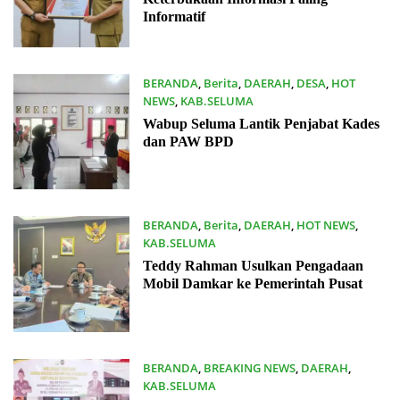
Informatif
BERANDA
,
Berita
,
DAERAH
,
DESA
,
HOT
NEWS
,
KAB.SELUMA
16/12/2025
Wabup Seluma Lantik Penjabat Kades
dan PAW BPD
BERANDA
,
Berita
,
DAERAH
,
HOT NEWS
,
KAB.SELUMA
06/12/2025
Teddy Rahman Usulkan Pengadaan
Mobil Damkar ke Pemerintah Pusat
BERANDA
,
BREAKING NEWS
,
DAERAH
,
KAB.SELUMA