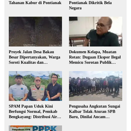
Tahanan Kabur di Pontianak
Pontianak Dikritik Bela
Negara
Proyek Jalan Desa Bakau
Dokumen Kelapa, Muatan
Besar Dipertanyakan, Warga
Rotan: Dugaan Ekspor Ilegal
Soroti Kualitas dan
Memicu Sorotan Publik
Transparansi Pelaksanaan
Kalbar
Pembangunan
SPAM Papan Uduk Kini
Pengusaha Angkutan Sungai
Berfungsi Normal, Pemkab
Kalbar Tolak Aturan SPB
Bengkayang: Distribusi Air
Baru, Dinilai Ancam
Bersih Lancar ke Rumah
Transportasi Pedalaman
Warga