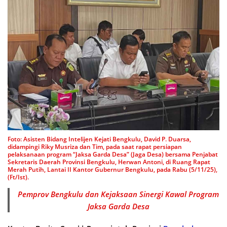
Foto: Asisten Bidang Intelijen Kejati Bengkulu, David P. Duarsa,
didampingi Riky Musriza dan Tim, pada saat rapat persiapan
pelaksanaan program “Jaksa Garda Desa” (Jaga Desa) bersama Penjabat
Sekretaris Daerah Provinsi Bengkulu, Herwan Antoni, di Ruang Rapat
Merah Putih, Lantai II Kantor Gubernur Bengkulu, pada Rabu (5/11/25),
(Ft/Ist).
Pemprov Bengkulu dan Kejaksaan Sinergi Kawal Program
Jaksa Garda Desa