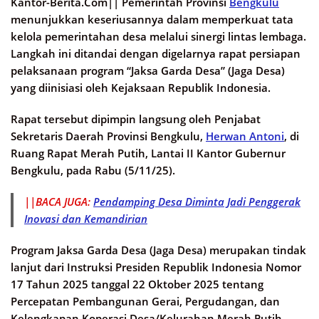
Kantor-Berita.Com||
Pemerintah Provinsi
Bengkulu
menunjukkan keseriusannya dalam memperkuat tata
kelola pemerintahan desa melalui sinergi lintas lembaga.
Langkah ini ditandai dengan digelarnya rapat persiapan
pelaksanaan program “Jaksa Garda Desa” (Jaga Desa)
yang diinisiasi oleh Kejaksaan Republik Indonesia.
Rapat tersebut dipimpin langsung oleh Penjabat
Sekretaris Daerah Provinsi Bengkulu,
Herwan Antoni
, di
Ruang Rapat Merah Putih, Lantai II Kantor Gubernur
Bengkulu, pada Rabu (5/11/25).
||BACA JUGA:
Pendamping Desa Diminta Jadi Penggerak
Inovasi dan Kemandirian
Program Jaksa Garda Desa (Jaga Desa) merupakan tindak
lanjut dari Instruksi Presiden Republik Indonesia Nomor
17 Tahun 2025 tanggal 22 Oktober 2025 tentang
Percepatan Pembangunan Gerai, Pergudangan, dan
Kelengkapan Koperasi Desa/Kelurahan Merah Putih