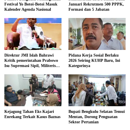
Festival Yo Botoi-Botoi Masuk
Januari Rekrutmen 500 PPPK,
Kalender Agenda Nasional
Formasi dan 5 Jabatan
Direktur JMI Islah Bahrawi
Pidana Kerja Sosial Berlaku
Kritik pemerintahan Prabowo
2026 Seiring KUHP Baru, Ini
Isu Supremasi Sipil, Militerisasi,
Kategorinya
dan Wacana Pilkada oleh
DPRD
Kejagung Tahan Eks Kajari
Bupati Bengkulu Selatan Temui
Enrekang Terkait Kasus Baznas
Mentan, Dorong Penguatan
Sektor Pertanian