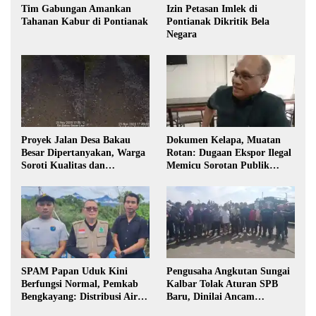
Tim Gabungan Amankan
Izin Petasan Imlek di
Tahanan Kabur di Pontianak
Pontianak Dikritik Bela
Negara
Proyek Jalan Desa Bakau
Dokumen Kelapa, Muatan
Besar Dipertanyakan, Warga
Rotan: Dugaan Ekspor Ilegal
Soroti Kualitas dan
Memicu Sorotan Publik
Transparansi Pelaksanaan
Kalbar
Pembangunan
SPAM Papan Uduk Kini
Pengusaha Angkutan Sungai
Berfungsi Normal, Pemkab
Kalbar Tolak Aturan SPB
Bengkayang: Distribusi Air
Baru, Dinilai Ancam
Bersih Lancar ke Rumah
Transportasi Pedalaman