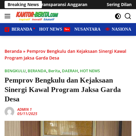
Langsung
ransi Anggaran
Breaking News
Sering Dilanda Genangan, Desa Sukaraja
ke
konten
BERANDA
HOT NEWS
NUSANTARA
NASIONAL
Beranda
»
Pemprov Bengkulu dan Kejaksaan Sinergi Kawal
Program Jaksa Garda Desa
BENGKULU
,
BERANDA
,
Berita
,
DAERAH
,
HOT NEWS
Pemprov Bengkulu dan Kejaksaan
Sinergi Kawal Program Jaksa Garda
Desa
ADMIN 1
05/11/2025