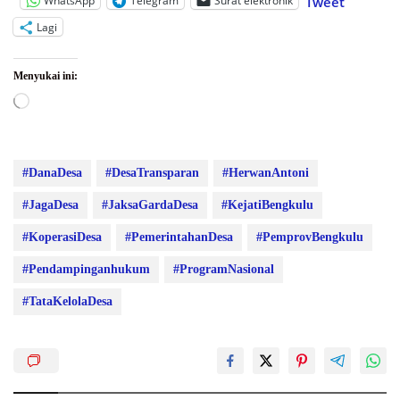
WhatsApp
Telegram
Surat elektronik
Tweet
Lagi
Menyukai ini:
Memuat...
#DanaDesa
#DesaTransparan
#HerwanAntoni
#JagaDesa
#JaksaGardaDesa
#KejatiBengkulu
#KoperasiDesa
#PemerintahanDesa
#PemprovBengkulu
#Pendampinganhukum
#ProgramNasional
#TataKelolaDesa