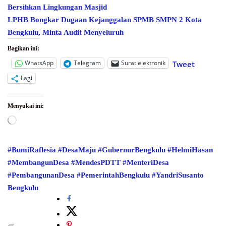
Bersihkan Lingkungan Masjid
LPHB Bongkar Dugaan Kejanggalan SPMB SMPN 2 Kota
Bengkulu, Minta Audit Menyeluruh
Bagikan ini:
WhatsApp
Telegram
Surat elektronik
Tweet
Lagi
Menyukai ini:
Memuat...
#BumiRaflesia
#DesaMaju
#GubernurBengkulu
#HelmiHasan
#MembangunDesa
#MendesPDTT
#MenteriDesa
#PembangunanDesa
#PemerintahBengkulu
#YandriSusanto
Bengkulu