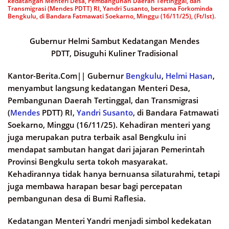
kedatangan Menteri Desa, Pembangunan Daerah Tertinggal, dan
Transmigrasi (Mendes PDTT) RI, Yandri Susanto, bersama Forkominda
Bengkulu, di Bandara Fatmawati Soekarno, Minggu (16/11/25), (Ft/Ist).
Gubernur Helmi Sambut Kedatangan Mendes
PDTT, Disuguhi Kuliner Tradisional
Kantor-Berita.Com||
Gubernur
Bengkulu
,
Helmi Hasan
,
menyambut langsung kedatangan Menteri Desa,
Pembangunan Daerah Tertinggal, dan Transmigrasi
(
Mendes
PDTT) RI,
Yandri Susanto
, di Bandara Fatmawati
Soekarno, Minggu (16/11/25). Kehadiran menteri yang
juga merupakan putra terbaik asal Bengkulu ini
mendapat sambutan hangat dari jajaran Pemerintah
Provinsi Bengkulu serta tokoh masyarakat.
Kehadirannya tidak hanya bernuansa silaturahmi, tetapi
juga membawa harapan besar bagi percepatan
pembangunan desa di Bumi Raflesia.
Kedatangan Menteri Yandri menjadi simbol kedekatan