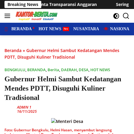
Langsung
ansi Anggaran
Breaking News
Sering Dilanda Genangan, Desa Sukaraja U
ke
konten
BERANDA
HOT NEWS
NUSANTARA
NASIONAL
Beranda
»
Gubernur Helmi Sambut Kedatangan Mendes
PDTT, Disuguhi Kuliner Tradisional
BENGKULU
,
BERANDA
,
Berita
,
DAERAH
,
DESA
,
HOT NEWS
Gubernur Helmi Sambut Kedatangan
Mendes PDTT, Disuguhi Kuliner
Tradisional
ADMIN 1
16/11/2025
Foto: Gubernur Bengkulu, Helmi Hasan, menyambut langsung