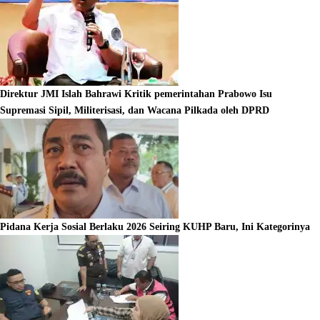
Direktur JMI Islah Bahrawi Kritik pemerintahan Prabowo Isu
Supremasi Sipil, Militerisasi, dan Wacana Pilkada oleh DPRD
Pidana Kerja Sosial Berlaku 2026 Seiring KUHP Baru, Ini Kategorinya