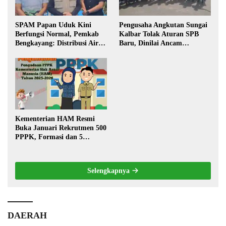
SPAM Papan Uduk Kini
Pengusaha Angkutan Sungai
Berfungsi Normal, Pemkab
Kalbar Tolak Aturan SPB
Bengkayang: Distribusi Air
Baru, Dinilai Ancam
Bersih Lancar ke Rumah
Transportasi Pedalaman
Warga
Kementerian HAM Resmi
Buka Januari Rekrutmen 500
PPPK, Formasi dan 5
Jabatan
Selengkapnya
DAERAH