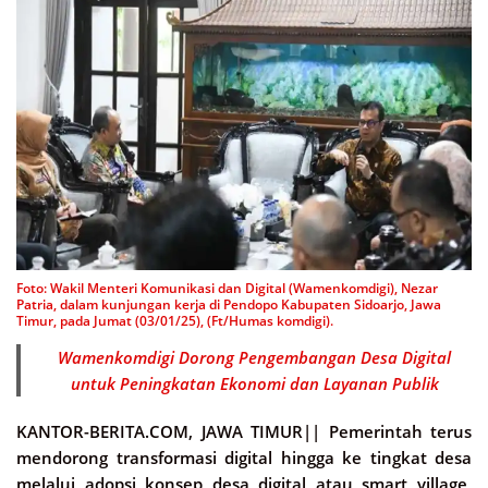
Foto: Wakil Menteri Komunikasi dan Digital (Wamenkomdigi), Nezar
Patria, dalam kunjungan kerja di Pendopo Kabupaten Sidoarjo, Jawa
Timur, pada Jumat (03/01/25), (Ft/Humas komdigi).
Wamenkomdigi Dorong Pengembangan Desa Digital
untuk Peningkatan Ekonomi dan Layanan Publik
KANTOR-BERITA.COM, JAWA TIMUR||
Pemerintah terus
mendorong transformasi digital hingga ke tingkat desa
melalui adopsi konsep desa digital atau smart village,