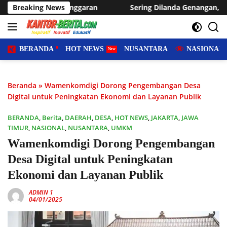
Langsung
n
Breaking News
Sering Dilanda Genangan, Desa Sukaraja Usulkan Pemba
ke
konten
BERANDA
HOT NEWS
NUSANTARA
NASIONAL
Beranda
»
Wamenkomdigi Dorong Pengembangan Desa
Digital untuk Peningkatan Ekonomi dan Layanan Publik
BERANDA
,
Berita
,
DAERAH
,
DESA
,
HOT NEWS
,
JAKARTA
,
JAWA
TIMUR
,
NASIONAL
,
NUSANTARA
,
UMKM
Wamenkomdigi Dorong Pengembangan
Desa Digital untuk Peningkatan
Ekonomi dan Layanan Publik
ADMIN 1
04/01/2025