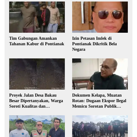
Tim Gabungan Amankan
Izin Petasan Imlek di
Tahanan Kabur di Pontianak
Pontianak Dikritik Bela
Negara
Proyek Jalan Desa Bakau
Dokumen Kelapa, Muatan
Besar Dipertanyakan, Warga
Rotan: Dugaan Ekspor Ilegal
Soroti Kualitas dan
Memicu Sorotan Publik
Transparansi Pelaksanaan
Kalbar
Pembangunan