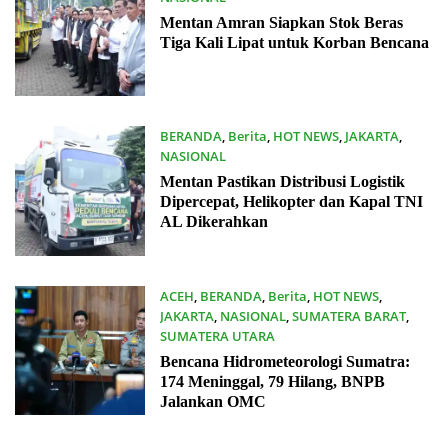
04/12/2025
Mentan Amran Siapkan Stok Beras
Tiga Kali Lipat untuk Korban Bencana
BERANDA
,
Berita
,
HOT NEWS
,
JAKARTA
,
NASIONAL
04/12/2025
Mentan Pastikan Distribusi Logistik
Dipercepat, Helikopter dan Kapal TNI
AL Dikerahkan
ACEH
,
BERANDA
,
Berita
,
HOT NEWS
,
JAKARTA
,
NASIONAL
,
SUMATERA BARAT
,
SUMATERA UTARA
29/11/2025
Bencana Hidrometeorologi Sumatra:
174 Meninggal, 79 Hilang, BNPB
Jalankan OMC