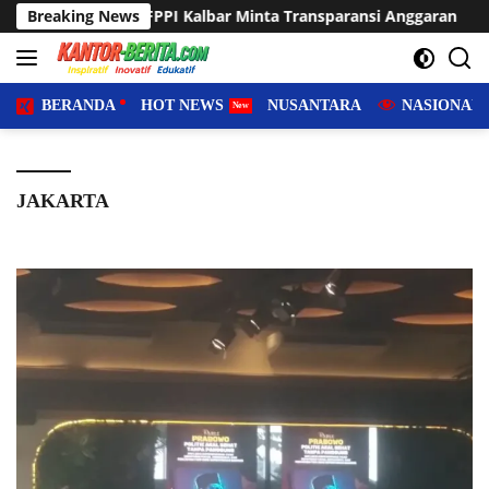
Langsung
PI Kalbar Minta Transparansi Anggaran
Breaking News
Sering Dilanda G
ke
konten
BERANDA
HOT NEWS
NUSANTARA
NASIONAL
JAKARTA