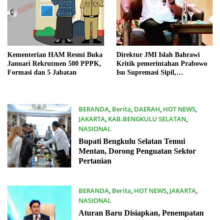
Kementerian HAM Resmi Buka
Direktur JMI Islah Bahrawi
Januari Rekrutmen 500 PPPK,
Kritik pemerintahan Prabowo
Formasi dan 5 Jabatan
Isu Supremasi Sipil,
Militerisasi, dan Wacana
Pilkada oleh DPRD
BERANDA
,
Berita
,
DAERAH
,
HOT NEWS
,
JAKARTA
,
KAB.BENGKULU SELATAN
,
NASIONAL
23/12/2025
Bupati Bengkulu Selatan Temui
Mentan, Dorong Penguatan Sektor
Pertanian
BERANDA
,
Berita
,
HOT NEWS
,
JAKARTA
,
NASIONAL
21/12/2025
Aturan Baru Disiapkan, Penempatan