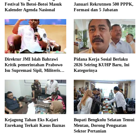
Festival Yo Botoi-Botoi Masuk
Januari Rekrutmen 500 PPPK,
Kalender Agenda Nasional
Formasi dan 5 Jabatan
Direktur JMI Islah Bahrawi
Pidana Kerja Sosial Berlaku
Kritik pemerintahan Prabowo
2026 Seiring KUHP Baru, Ini
Isu Supremasi Sipil, Militerisasi,
Kategorinya
dan Wacana Pilkada oleh
DPRD
Kejagung Tahan Eks Kajari
Bupati Bengkulu Selatan Temui
Enrekang Terkait Kasus Baznas
Mentan, Dorong Penguatan
Sektor Pertanian