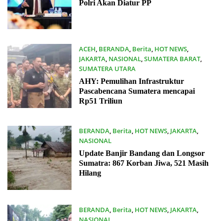
Polri Akan Diatur PP
ACEH
,
BERANDA
,
Berita
,
HOT NEWS
,
JAKARTA
,
NASIONAL
,
SUMATERA BARAT
,
SUMATERA UTARA
14/12/2025
AHY: Pemulihan Infrastruktur
Pascabencana Sumatera mencapai
Rp51 Triliun
BERANDA
,
Berita
,
HOT NEWS
,
JAKARTA
,
NASIONAL
06/12/2025
Update Banjir Bandang dan Longsor
Sumatra: 867 Korban Jiwa, 521 Masih
Hilang
BERANDA
,
Berita
,
HOT NEWS
,
JAKARTA
,
NASIONAL