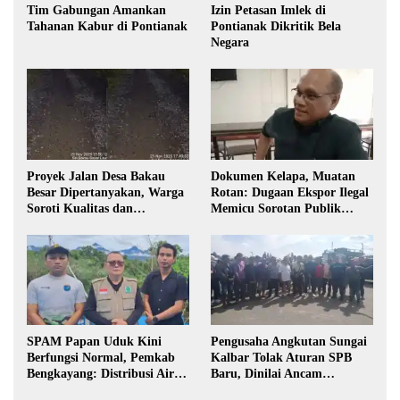
Tim Gabungan Amankan
Izin Petasan Imlek di
Tahanan Kabur di Pontianak
Pontianak Dikritik Bela
Negara
Proyek Jalan Desa Bakau
Dokumen Kelapa, Muatan
Besar Dipertanyakan, Warga
Rotan: Dugaan Ekspor Ilegal
Soroti Kualitas dan
Memicu Sorotan Publik
Transparansi Pelaksanaan
Kalbar
Pembangunan
SPAM Papan Uduk Kini
Pengusaha Angkutan Sungai
Berfungsi Normal, Pemkab
Kalbar Tolak Aturan SPB
Bengkayang: Distribusi Air
Baru, Dinilai Ancam
Bersih Lancar ke Rumah
Transportasi Pedalaman