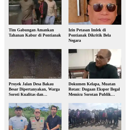
Tim Gabungan Amankan
Izin Petasan Imlek di
Tahanan Kabur di Pontianak
Pontianak Dikritik Bela
Negara
Proyek Jalan Desa Bakau
Dokumen Kelapa, Muatan
Besar Dipertanyakan, Warga
Rotan: Dugaan Ekspor Ilegal
Soroti Kualitas dan
Memicu Sorotan Publik
Transparansi Pelaksanaan
Kalbar
Pembangunan