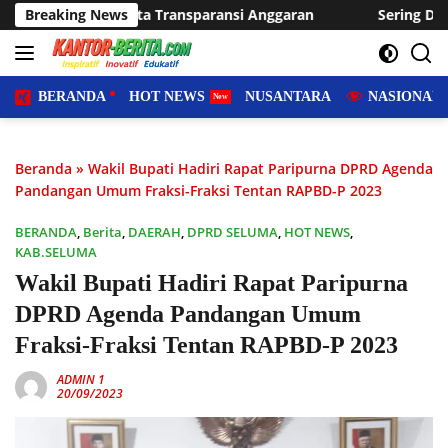
Langsung
ansparansi Anggaran
Breaking News
Sering Dilanda Genangan, Desa Suka
ke
konten
BERANDA
HOT NEWS
NUSANTARA
NASIONAL
Beranda
»
Wakil Bupati Hadiri Rapat Paripurna DPRD Agenda
Pandangan Umum Fraksi-Fraksi Tentan RAPBD-P 2023
BERANDA
,
Berita
,
DAERAH
,
DPRD SELUMA
,
HOT NEWS
,
KAB.SELUMA
Wakil Bupati Hadiri Rapat Paripurna
DPRD Agenda Pandangan Umum
Fraksi-Fraksi Tentan RAPBD-P 2023
ADMIN 1
20/09/2023