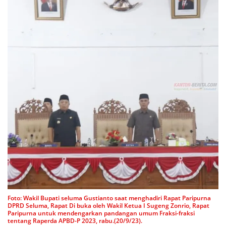
Foto: Wakil Bupati seluma Gustianto saat menghadiri Rapat Paripurna
DPRD Seluma, Rapat Di buka oleh Wakil Ketua I Sugeng Zonrio, Rapat
Paripurna untuk mendengarkan pandangan umum Fraksi-fraksi
tentang Raperda APBD-P 2023, rabu.(20/9/23).