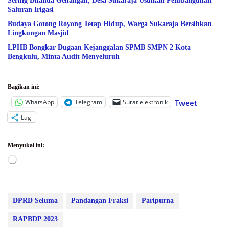
Sering Dilanda Genangan, Desa Sukaraja Usulkan Pembangunan
Saluran Irigasi
Budaya Gotong Royong Tetap Hidup, Warga Sukaraja Bersihkan
Lingkungan Masjid
LPHB Bongkar Dugaan Kejanggalan SPMB SMPN 2 Kota
Bengkulu, Minta Audit Menyeluruh
Bagikan ini:
WhatsApp
Telegram
Surat elektronik
Tweet
Lagi
Menyukai ini:
Memuat...
DPRD Seluma
Pandangan Fraksi
Paripurna
RAPBDP 2023