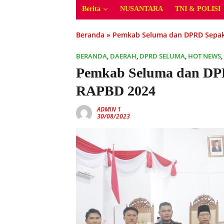
Berita
NUSANTARA
TNI & POLISI
Beranda
»
Pemkab Seluma dan DPRD Sepak
BERANDA
,
DAERAH
,
DPRD SELUMA
,
HOT NEWS
,
Pemkab Seluma dan DP
RAPBD 2024
ADMIN 1
30/08/2023