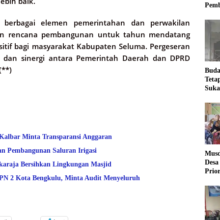
bih baik.
Pemb
ri berbagai elemen pemerintahan dan perwakilan
pkan rencana pembangunan untuk tahun mendatang
sitif bagi masyarakat Kabupaten Seluma. Pergeseran
n dan sinergi antara Pemerintah Daerah dan DPRD
(**)
Buda
Teta
Suka
Ling
 Kalbar Minta Transparansi Anggaran
an Pembangunan Saluran Irigasi
Musd
Desa
araja Bersihkan Lingkungan Masjid
Prio
 2 Kota Bengkulu, Minta Audit Menyeluruh
Desa