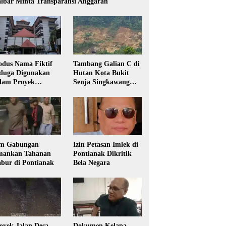
lbar Minta Transparansi Anggaran
dus Nama Fiktif
Tambang Galian C di
duga Digunakan
Hutan Kota Bukit
lam Proyek
Senja Singkawang
sdikbud Kalbar
Diduga Tanpa Izin
m Gabungan
Izin Petasan Imlek di
ankan Tahanan
Pontianak Dikritik
bur di Pontianak
Bela Negara
oyek Jalan Desa
Dokumen Kelapa,