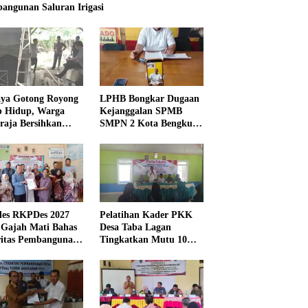
angunan Saluran Irigasi
ya Gotong Royong
LPHB Bongkar Dugaan
p Hidup, Warga
Kejanggalan SPMB
raja Bersihkan
SMPN 2 Kota Bengkulu,
kungan Masjid
Minta Audit
Menyeluruh
es RKPDes 2027
Pelatihan Kader PKK
 Gajah Mati Bahas
Desa Taba Lagan
ritas Pembangunan
Tingkatkan Mutu 10
Program Pokok PKK