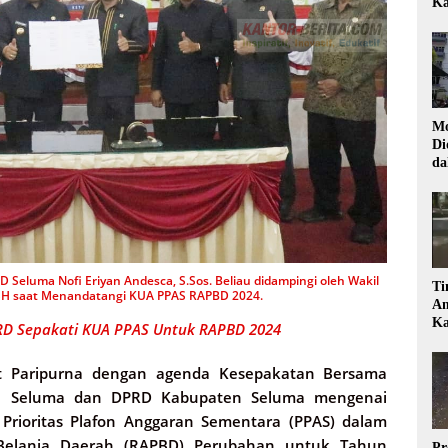
Ka
Mo
Di
da
Di
 Seluma Nofi Eriyan Andesca, S.Sos. Beliau didampingi oleh Wakil
Ti
SH saat Menandatangi KUA PPAS RAPBD 2024.
Am
Ka
D Sepakati KUA PPAS Untuk RAPBD 2024
 Paripurna dengan agenda Kesepakatan Bersama
en Seluma dan DPRD Kabupaten Seluma mengenai
rioritas Plafon Anggaran Sementara (PPAS) dalam
Belanja Daerah (RAPBD) Perubahan untuk Tahun
Pr