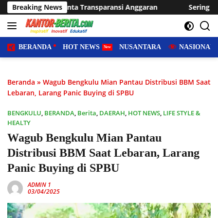
Langsung
Transparansi Anggaran
Breaking News
Sering Dilanda Genangan, Desa Su
ke
konten
BERANDA
HOT NEWS
NUSANTARA
NASIONAL
Beranda
»
Wagub Bengkulu Mian Pantau Distribusi BBM Saat
Lebaran, Larang Panic Buying di SPBU
BENGKULU
,
BERANDA
,
Berita
,
DAERAH
,
HOT NEWS
,
LIFE STYLE &
HEALTY
Wagub Bengkulu Mian Pantau
Distribusi BBM Saat Lebaran, Larang
Panic Buying di SPBU
ADMIN 1
03/04/2025