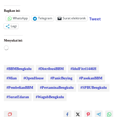
Bagikan ini:
WhatsApp
Telegram
Surat elektronik
Tweet
Lagi
Menyukai ini:
Memuat...
#BBMBengkulu
#DistribusiBBM
#IdulFitri1446H
#Mian
#OpenHouse
#PanicBuying
#PasokanBBM
#PembelianBBM
#PertaminaBengkulu
#SPBUBengkulu
#SuratEdaran
#WagubBengkulu