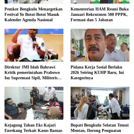
Pemkot Bengkulu Menargetkan
Kementerian HAM Resmi Buka
Festival Yo Botoi-Botoi Masuk
Januari Rekrutmen 500 PPPK,
Kalender Agenda Nasional
Formasi dan 5 Jabatan
Direktur JMI Islah Bahrawi
Pidana Kerja Sosial Berlaku
Kritik pemerintahan Prabowo
2026 Seiring KUHP Baru, Ini
Isu Supremasi Sipil, Militerisasi,
Kategorinya
dan Wacana Pilkada oleh
DPRD
Kejagung Tahan Eks Kajari
Bupati Bengkulu Selatan Temui
Enrekang Terkait Kasus Baznas
Mentan, Dorong Penguatan