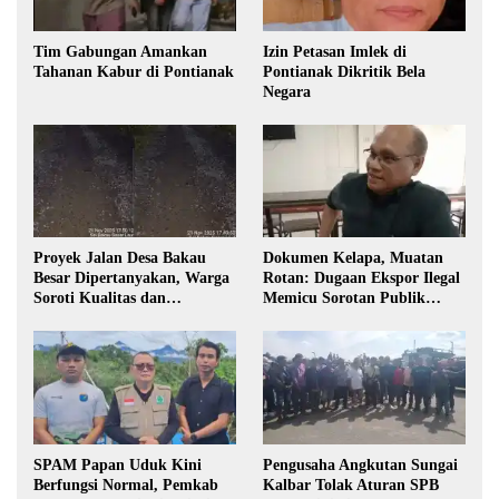
Tim Gabungan Amankan
Izin Petasan Imlek di
Tahanan Kabur di Pontianak
Pontianak Dikritik Bela
Negara
Proyek Jalan Desa Bakau
Dokumen Kelapa, Muatan
Besar Dipertanyakan, Warga
Rotan: Dugaan Ekspor Ilegal
Soroti Kualitas dan
Memicu Sorotan Publik
Transparansi Pelaksanaan
Kalbar
Pembangunan
SPAM Papan Uduk Kini
Pengusaha Angkutan Sungai
Berfungsi Normal, Pemkab
Kalbar Tolak Aturan SPB