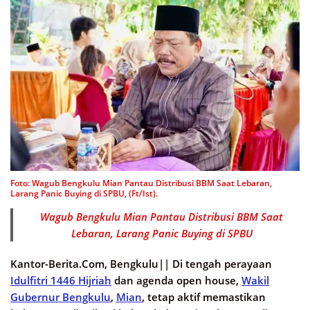
Foto: Wagub Bengkulu Mian Pantau Distribusi BBM Saat Lebaran,
Larang Panic Buying di SPBU, (Ft/Ist).
Wagub Bengkulu Mian Pantau Distribusi BBM Saat
Lebaran, Larang Panic Buying di SPBU
Kantor-Berita.Com, Bengkulu||
Di tengah perayaan
Idulfitri 1446 Hijriah
dan agenda open house,
Wakil
Gubernur Bengkulu
,
Mian
, tetap aktif memastikan