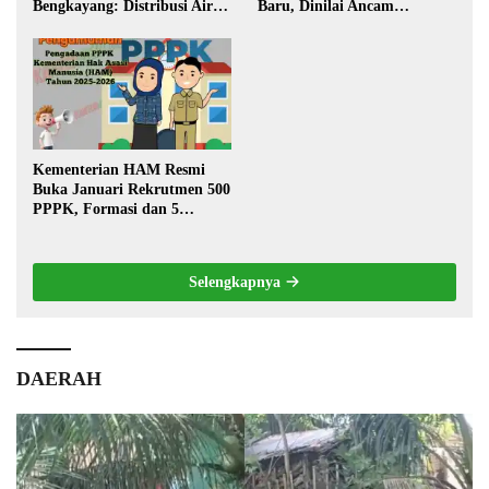
Bengkayang: Distribusi Air
Baru, Dinilai Ancam
Bersih Lancar ke Rumah
Transportasi Pedalaman
Warga
Kementerian HAM Resmi
Buka Januari Rekrutmen 500
PPPK, Formasi dan 5
Jabatan
Selengkapnya
DAERAH