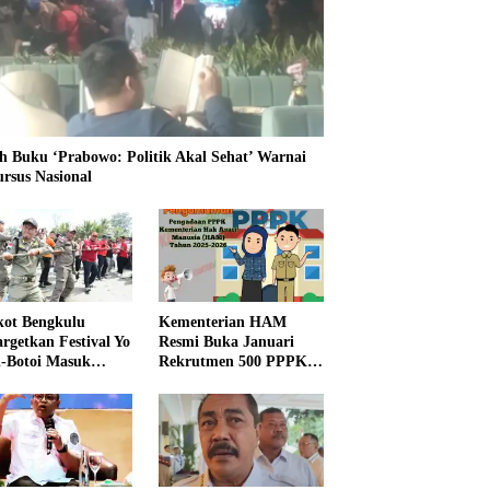
h Buku ‘Prabowo: Politik Akal Sehat’ Warnai
ursus Nasional
ot Bengkulu
Kementerian HAM
rgetkan Festival Yo
Resmi Buka Januari
i-Botoi Masuk
Rekrutmen 500 PPPK,
nder Agenda
Formasi dan 5 Jabatan
onal