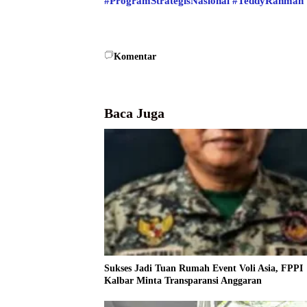
#ProgramStrategisNasional
#TeddyRahman
Komentar
Baca Juga
Sukses Jadi Tuan Rumah Event Voli Asia, FPPI
Kalbar Minta Transparansi Anggaran