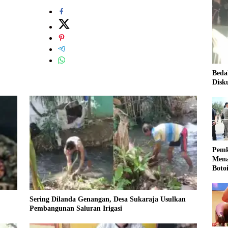
Beda
Disk
Pemk
Mena
Boto
Kale
Nasi
Sering Dilanda Genangan, Desa Sukaraja Usulkan
Pembangunan Saluran Irigasi