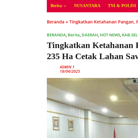
Berita
NUSANTARA
TNI & POLISI
Beranda
»
Tingkatkan Ketahanan Pangan, 
BERANDA
,
Berita
,
DAERAH
,
HOT NEWS
,
KAB.SE
Tingkatkan Ketahanan 
235 Ha Cetak Lahan Sa
ADMIN 1
18/04/2025