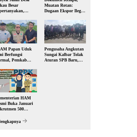
kau Besar
Muatan Rotan:
pertanyakan,
Dugaan Ekspor Ilegal
rga Soroti Kualitas
Memicu Sorotan
n Transparansi
Publik Kalbar
laksanaan
embangunan
PAM Papan Uduk
Pengusaha Angkutan
ni Berfungsi
Sungai Kalbar Tolak
rmal, Pemkab
Aturan SPB Baru,
ngkayang:
Dinilai Ancam
stribusi Air Bersih
Transportasi
ncar ke Rumah
Pedalaman
arga
menterian HAM
smi Buka Januari
krutmen 500
PK, Formasi dan 5
batan
lengkapnya