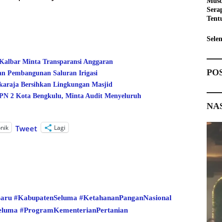
Musd
Sera
Tent
Pemb
Sele
 Kalbar Minta Transparansi Anggaran
PO
an Pembangunan Saluran Irigasi
araja Bersihkan Lingkungan Masjid
 2 Kota Bengkulu, Minta Audit Menyeluruh
NA
onik
Lagi
Tweet
aru
#KabupatenSeluma
#KetahananPanganNasional
Seluma
#ProgramKementerianPertanian