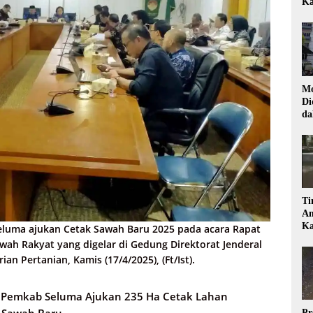
Ka
Mo
Di
da
Di
Ti
Am
Ka
eluma ajukan Cetak Sawah Baru 2025 pada acara Rapat
ah Rakyat yang digelar di Gedung Direktorat Jenderal
an Pertanian, Kamis (17/4/2025), (Ft/Ist).
 Pemkab Seluma Ajukan 235 Ha Cetak Lahan
Pr