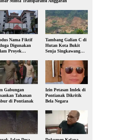
lbar Minta Transparansi Anggaran
dus Nama Fiktif
Tambang Galian C di
duga Digunakan
Hutan Kota Bukit
lam Proyek
Senja Singkawang
sdikbud Kalbar
Diduga Tanpa Izin
m Gabungan
Izin Petasan Imlek di
ankan Tahanan
Pontianak Dikritik
bur di Pontianak
Bela Negara
oyek Jalan Desa
Dokumen Kelapa,