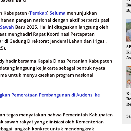
Sawah Baru
Ba
Di
h Kabupaten (
Pemkab
)
Seluma
menunjukkan
Wa
nan pangan nasional dengan aktif berpartisipasi
da
 Sawah
Baru 2025, Hal ini ditegaskan langsung oleh
Pe
P
saat menghadiri Rapat Koordinasi Percepatan
 di Gedung Direktorat Jenderal Lahan dan Irigasi,
S
5).
Ki
No
dy hadir bersama Kepala Dinas Pertanian Kabupaten
Be
a datang langsung ke Jakarta sebagai bentuk nyata
Di
La
uma untuk menyukseskan program nasional
W
Ke
ngkan Pemerataan Pembangunan di Audensi ke
Re
Re
PP
gan tegas menyatakan bahwa Pemerintah Kabupaten
Ja
Se
sawah rakyat yang diinisiasi oleh Kementerian
 sebagai langkah konkret untuk mendongkrak