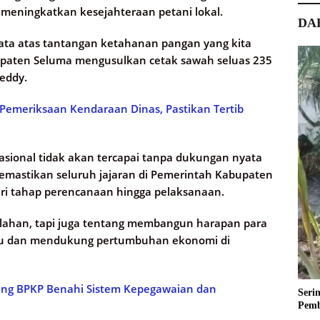
s meningkatkan kesejahteraan petani lokal.
DA
ata atas tantangan ketahanan pangan yang kita
bupaten Seluma mengusulkan cetak sawah seluas 235
Teddy.
emeriksaan Kendaraan Dinas, Pastikan Tertib
asional tidak akan tercapai tanpa dukungan nyata
memastikan seluruh jajaran di Pemerintah Kabupaten
ari tahap perencanaan hingga pelaksanaan.
 lahan, tapi juga tentang membangun harapan para
aru dan mendukung pertumbuhan ekonomi di
ng BPKP Benahi Sistem Kepegawaian dan
Seri
Pemb