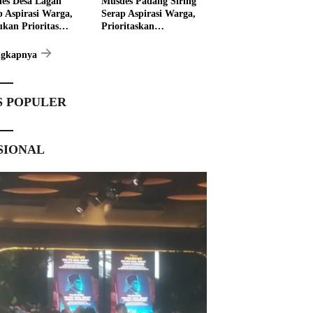
es Desa Lagan
Musdes Padang Siring
p Aspirasi Warga,
Serap Aspirasi Warga,
ukan Prioritas
Prioritaskan
angunan 2027
Pembangunan 2027
ngkapnya
S POPULER
SIONAL