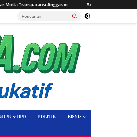
Sering Dilanda Genangan, Desa Sukaraja Usulkan Pemban
tutup
/DPR & DPD
POLITIK
BISNIS