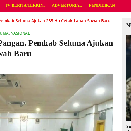
TV BERITA TERKINI
ADVERTORIAL
PENDIDIKAN
Pemkab Seluma Ajukan 235 Ha Cetak Lahan Sawah Baru
N
LUMA
,
NASIONAL
Pangan, Pemkab Seluma Ajukan
wah Baru
Su