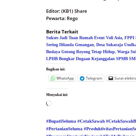
Editor: (KB1) Share
Pewarta: Rego
Berita Terkait
Sukses Jadi Tuan Rumah Event Voli Asia, FPPI
Sering Dilanda Genangan, Desa Sukaraja Usulk
Budaya Gotong Royong Tetap Hidup, Warga Suk
LPHB Bongkar Dugaan Kejanggalan SPMB SMPN
Bagikan ini:
WhatsApp
Telegram
Surat elektr
Menyukai ini:
Memuat...
#BupatiSeluma
#CetakSawah
#CetakSawahB
#PertanianSeluma
#ProduktivitasPertanian