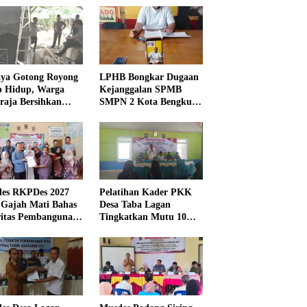
ya Gotong Royong
LPHB Bongkar Dugaan
p Hidup, Warga
Kejanggalan SPMB
raja Bersihkan
SMPN 2 Kota Bengkulu,
kungan Masjid
Minta Audit
Menyeluruh
es RKPDes 2027
Pelatihan Kader PKK
 Gajah Mati Bahas
Desa Taba Lagan
ritas Pembangunan
Tingkatkan Mutu 10
Program Pokok PKK