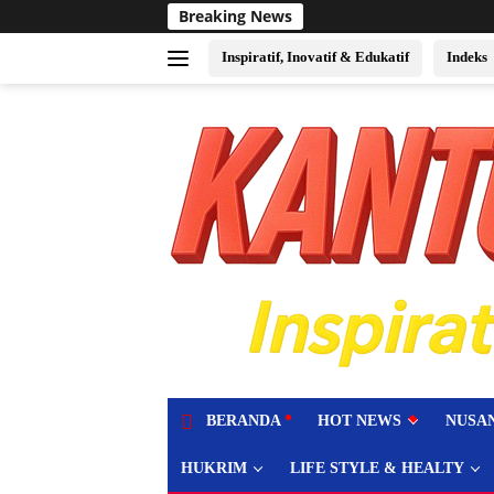
Langsung
Breaking News
Sukses Jadi Tuan R
ke
konten
Inspiratif, Inovatif & Edukatif
Indeks
tutup
BERANDA
HOT NEWS
NUSA
HUKRIM
LIFE STYLE & HEALTY