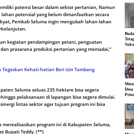
miliki potensi besar dalam sektor pertanian, Namun
 lahan potensial yang belum dimanfaatkan secara
rakyat, Pemkab Seluma ingin mengubah lahan-lahan
rkelanjutan.
Buda
Teta
ngan kegiatan pendampingan petani, penguatan
Suka
 dan prasarana produksi pertanian yang memadai,”
Ling
Tegaskan Kehati-hatian Beri Izin Tambang
Musd
paten Seluma seluas 235 hektare bisa segera
Desa
Prio
ehingga pelaksanaan di lapangan bisa segera dimulai.
Desa
nergi lintas sektor agar tujuan program ini bisa
 merealisasikan program ini di Kabupaten Seluma,
s Bupati Teddy. (**)