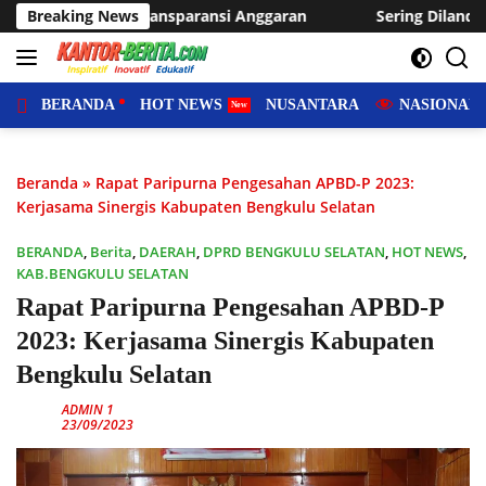
Langsung
ansi Anggaran
Breaking News
Sering Dilanda Genangan, Desa Sukaraja 
ke
konten
BERANDA
HOT NEWS
NUSANTARA
NASIONAL
Beranda
»
Rapat Paripurna Pengesahan APBD-P 2023:
Kerjasama Sinergis Kabupaten Bengkulu Selatan
BERANDA
,
Berita
,
DAERAH
,
DPRD BENGKULU SELATAN
,
HOT NEWS
,
KAB.BENGKULU SELATAN
Rapat Paripurna Pengesahan APBD-P
2023: Kerjasama Sinergis Kabupaten
Bengkulu Selatan
ADMIN 1
23/09/2023