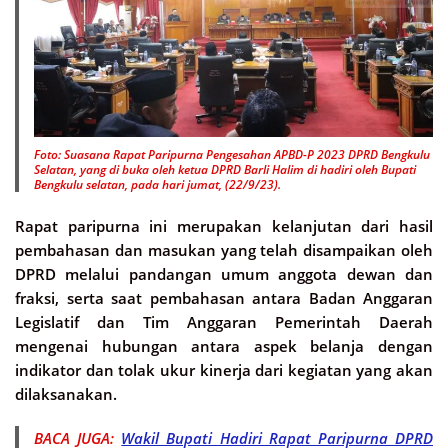
Foto: Suasana Rapat Paripurna Pengesahan APBD-P 2023 DPRD Bengkulu
Selatan, yang di buka oleh ketua DPRD Barli Halim di hadiri oleh Bupati
Bengkulu selatan, pada hari jumat, (22/9/23).
Rapat paripurna ini merupakan kelanjutan dari hasil
pembahasan dan masukan yang telah disampaikan oleh
DPRD melalui pandangan umum anggota dewan dan
fraksi, serta saat pembahasan antara Badan Anggaran
Legislatif dan Tim Anggaran Pemerintah Daerah
mengenai hubungan antara aspek belanja dengan
indikator dan tolak ukur kinerja dari kegiatan yang akan
dilaksanakan.
BACA JUGA:
Wakil Bupati Hadiri Rapat Paripurna DPRD