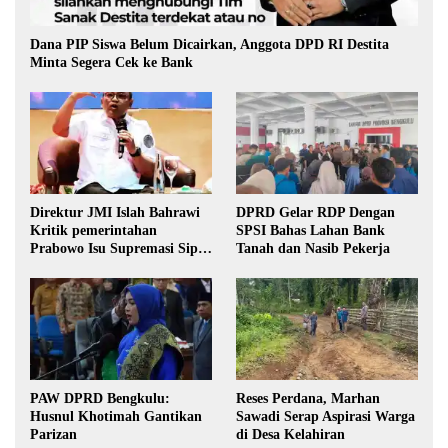
Dana PIP Siswa Belum Dicairkan, Anggota DPD RI Destita
Minta Segera Cek ke Bank
Direktur JMI Islah Bahrawi
DPRD Gelar RDP Dengan
Kritik pemerintahan
SPSI Bahas Lahan Bank
Prabowo Isu Supremasi Sipil,
Tanah dan Nasib Pekerja
Militerisasi, dan Wacana
Pilkada oleh DPRD
PAW DPRD Bengkulu:
Reses Perdana, Marhan
Husnul Khotimah Gantikan
Sawadi Serap Aspirasi Warga
Parizan
di Desa Kelahiran