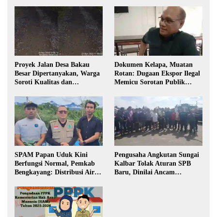
Proyek Jalan Desa Bakau
Dokumen Kelapa, Muatan
Besar Dipertanyakan, Warga
Rotan: Dugaan Ekspor Ilegal
Soroti Kualitas dan
Memicu Sorotan Publik
Transparansi Pelaksanaan
Kalbar
Pembangunan
SPAM Papan Uduk Kini
Pengusaha Angkutan Sungai
Berfungsi Normal, Pemkab
Kalbar Tolak Aturan SPB
Bengkayang: Distribusi Air
Baru, Dinilai Ancam
Bersih Lancar ke Rumah
Transportasi Pedalaman
Warga