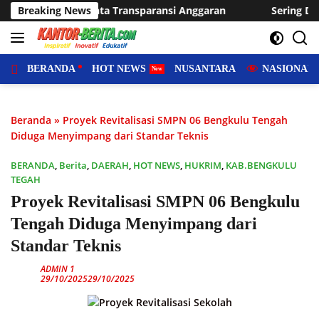
Langsung
nsi Anggaran
Breaking News
Sering Dilanda Genangan, Desa Sukaraja Us
ke
konten
BERANDA
HOT NEWS
NUSANTARA
NASIONAL
Beranda
»
Proyek Revitalisasi SMPN 06 Bengkulu Tengah
Diduga Menyimpang dari Standar Teknis
BERANDA
,
Berita
,
DAERAH
,
HOT NEWS
,
HUKRIM
,
KAB.BENGKULU
TEGAH
Proyek Revitalisasi SMPN 06 Bengkulu
Tengah Diduga Menyimpang dari
Standar Teknis
ADMIN 1
29/10/2025
29/10/2025