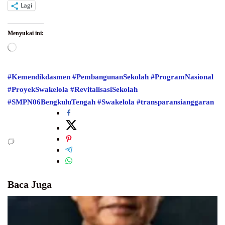
Lagi
Menyukai ini:
Memuat...
#Kemendikdasmen
#PembangunanSekolah
#ProgramNasional
#ProyekSwakelola
#RevitalisasiSekolah
#SMPN06BengkuluTengah
#Swakelola
#transparansianggaran
Baca Juga