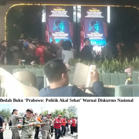
Bedah Buku ‘Prabowo: Politik Akal Sehat’ Warnai Diskursus Nasional