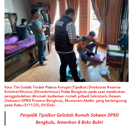
Foto: Tim Subdit Tindak Pidana Korupsi (Tipidkor) Direktorat Reserse
Kriminal Khusus (Ditreskrimsus) Polda Bengkulu pada saat melakukan
penggeledahan dirumah kediaman rumah pribadi Sekretaris Dewan
(Sekwan) DPRD Provinsi Bengkulu, Mustarani Abidin, yang berlangsung
pada Rabu (5/11/25), (Ft/Dok)
Penyidik Tipidkor Geledah Rumah Sekwan DPRD
Bengkulu, Amankan 8 Boks Bukti