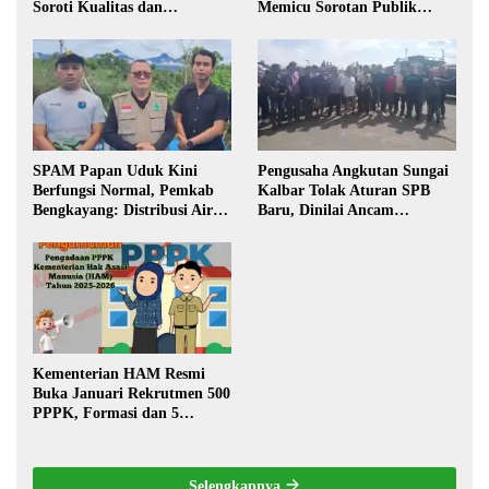
Soroti Kualitas dan
Memicu Sorotan Publik
Transparansi Pelaksanaan
Kalbar
Pembangunan
SPAM Papan Uduk Kini
Pengusaha Angkutan Sungai
Berfungsi Normal, Pemkab
Kalbar Tolak Aturan SPB
Bengkayang: Distribusi Air
Baru, Dinilai Ancam
Bersih Lancar ke Rumah
Transportasi Pedalaman
Warga
Kementerian HAM Resmi
Buka Januari Rekrutmen 500
PPPK, Formasi dan 5
Jabatan
Selengkapnya