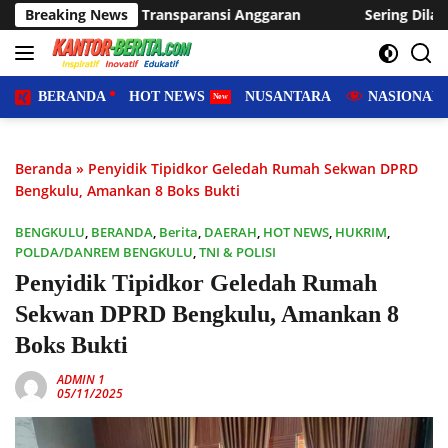
Langsung
paransi Anggaran
Breaking News
Sering Dilanda Genangan, Desa Sukara
ke
konten
BERANDA
HOT NEWS
NUSANTARA
NASIONAL
Beranda
»
Penyidik Tipidkor Geledah Rumah Sekwan DPRD
Bengkulu, Amankan 8 Boks Bukti
BENGKULU
,
BERANDA
,
Berita
,
DAERAH
,
HOT NEWS
,
HUKRIM
,
POLDA/DANREM BENGKULU
,
TNI & POLISI
Penyidik Tipidkor Geledah Rumah
Sekwan DPRD Bengkulu, Amankan 8
Boks Bukti
ADMIN 1
05/11/2025