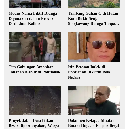
Modus Nama Fiktif Diduga
Tambang Galian C di Hutan
Digunakan dalam Proyek
Kota Bukit Senja
Disdikbud Kalbar
Singkawang Diduga Tanpa
Izin
Tim Gabungan Amankan
Izin Petasan Imlek di
Tahanan Kabur di Pontianak
Pontianak Dikritik Bela
Negara
Proyek Jalan Desa Bakau
Dokumen Kelapa, Muatan
Besar Dipertanyakan, Warga
Rotan: Dugaan Ekspor Ilegal