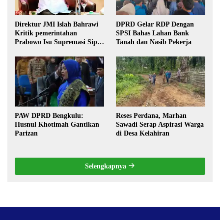
Direktur JMI Islah Bahrawi
DPRD Gelar RDP Dengan
Kritik pemerintahan
SPSI Bahas Lahan Bank
Prabowo Isu Supremasi Sipil,
Tanah dan Nasib Pekerja
Militerisasi, dan Wacana
Pilkada oleh DPRD
PAW DPRD Bengkulu:
Reses Perdana, Marhan
Husnul Khotimah Gantikan
Sawadi Serap Aspirasi Warga
Parizan
di Desa Kelahiran
Selengkapnya