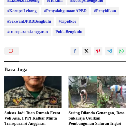
#EksSekdaLebong
#Hukum
#KorupsiBengkulu
#KorupsiLebong
#PenyalahgunaanAPBD
#Penyidikan
#SekwanDPRDBengkulu
#Tipidkor
#transparansianggaran
PoldaBengkulu
Baca Juga
Sukses Jadi Tuan Rumah Event
Sering Dilanda Genangan, Desa
Voli Asia, FPPI Kalbar Minta
Sukaraja Usulkan
Transparansi Anggaran
Pembangunan Saluran Irigasi