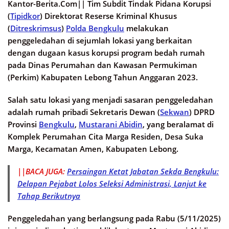
Kantor-Berita.Com||
Tim Subdit Tindak Pidana Korupsi
(
Tipidkor
) Direktorat Reserse Kriminal Khusus
(
Ditreskrimsus
)
Polda Bengkulu
melakukan
penggeledahan di sejumlah lokasi yang berkaitan
dengan dugaan kasus korupsi program bedah rumah
pada Dinas Perumahan dan Kawasan Permukiman
(Perkim) Kabupaten Lebong Tahun Anggaran 2023.
Salah satu lokasi yang menjadi sasaran penggeledahan
adalah rumah pribadi Sekretaris Dewan (
Sekwan
) DPRD
Provinsi
Bengkulu
,
Mustarani Abidin
, yang beralamat di
Komplek Perumahan Cita Marga Residen, Desa Suka
Marga, Kecamatan Amen, Kabupaten Lebong.
||BACA JUGA:
Persaingan Ketat Jabatan Sekda Bengkulu:
Delapan Pejabat Lolos Seleksi Administrasi, Lanjut ke
Tahap Berikutnya
Penggeledahan yang berlangsung pada Rabu (5/11/2025)