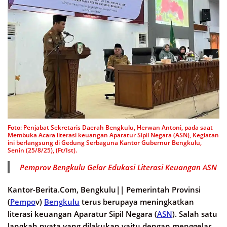
Foto: Penjabat Sekretaris Daerah Bengkulu, Herwan Antoni, pada saat
Membuka Acara literasi keuangan Aparatur Sipil Negara (ASN), Kegiatan
ini berlangsung di Gedung Serbaguna Kantor Gubernur Bengkulu,
Senin (25/8/25), (Ft/Ist).
Pemprov Bengkulu Gelar Edukasi Literasi Keuangan ASN
Kantor-Berita.Com, Bengkulu||
Pemerintah Provinsi
(
Pempo
v)
Bengkulu
terus berupaya meningkatkan
literasi keuangan Aparatur Sipil Negara (
ASN
). Salah satu
langkah nyata yang dilakukan yaitu dengan menggelar