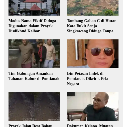
Modus Nama Fiktif Diduga
Tambang Galian C di Hutan
Digunakan dalam Proyek
Kota Bukit Senja
Disdikbud Kalbar
Singkawang Diduga Tanpa
Izin
Tim Gabungan Amankan
Izin Petasan Imlek di
Tahanan Kabur di Pontianak
Pontianak Dikritik Bela
Negara
Proyek Jalan Desa Bakau
Dokumen Kelapa, Muatan