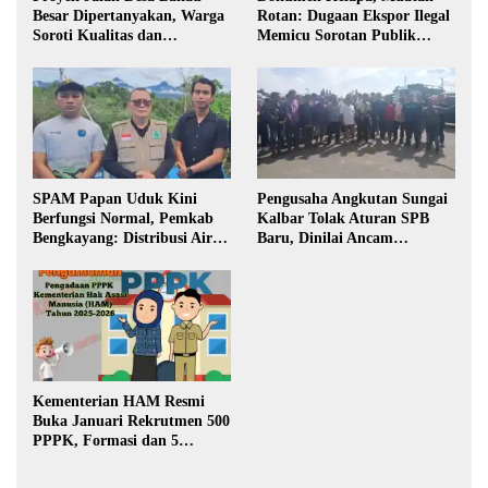
Besar Dipertanyakan, Warga
Rotan: Dugaan Ekspor Ilegal
Soroti Kualitas dan
Memicu Sorotan Publik
Transparansi Pelaksanaan
Kalbar
Pembangunan
SPAM Papan Uduk Kini
Pengusaha Angkutan Sungai
Berfungsi Normal, Pemkab
Kalbar Tolak Aturan SPB
Bengkayang: Distribusi Air
Baru, Dinilai Ancam
Bersih Lancar ke Rumah
Transportasi Pedalaman
Warga
Kementerian HAM Resmi
Buka Januari Rekrutmen 500
PPPK, Formasi dan 5
Jabatan