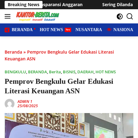
Langsung
ansi Anggaran
Breaking News
Sering Dilanda Genangan, Desa Sukaraja 
ke
konten
BERANDA
HOT NEWS
NUSANTARA
NASIONAL
Beranda
»
Pemprov Bengkulu Gelar Edukasi Literasi
Keuangan ASN
BENGKULU
,
BERANDA
,
Berita
,
BISNIS
,
DAERAH
,
HOT NEWS
Pemprov Bengkulu Gelar Edukasi
Literasi Keuangan ASN
ADMIN 1
25/08/2025