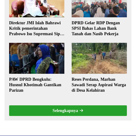
Direktur JMI Islah Bahrawi
DPRD Gelar RDP Dengan
Kritik pemerintahan
SPSI Bahas Lahan Bank
Prabowo Isu Supremasi Sipil,
Tanah dan Nasib Pekerja
Militerisasi, dan Wacana
Pilkada oleh DPRD
PAW DPRD Bengkulu:
Reses Perdana, Marhan
Husnul Khotimah Gantikan
Sawadi Serap Aspirasi Warga
Parizan
di Desa Kelahiran
Selengkapnya