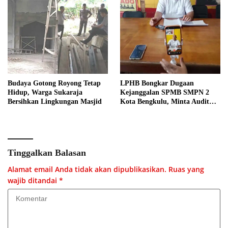
Budaya Gotong Royong Tetap
LPHB Bongkar Dugaan
Hidup, Warga Sukaraja
Kejanggalan SPMB SMPN 2
Bersihkan Lingkungan Masjid
Kota Bengkulu, Minta Audit
Menyeluruh
Tinggalkan Balasan
Alamat email Anda tidak akan dipublikasikan.
Ruas yang
wajib ditandai
*