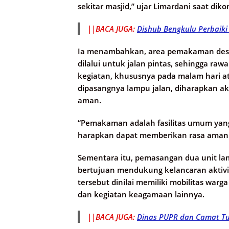
sekitar masjid,” ujar Limardani saat diko
||BACA JUGA:
Dishub Bengkulu Perbaiki
Ia menambahkan, area pemakaman desa
dilalui untuk jalan pintas, sehingga r
kegiatan, khususnya pada malam hari a
dipasangnya lampu jalan, diharapkan a
aman.
“Pemakaman adalah fasilitas umum yang
harapkan dapat memberikan rasa aman b
Sementara itu, pemasangan dua unit la
bertujuan mendukung kelancaran aktivit
tersebut dinilai memiliki mobilitas war
dan kegiatan keagamaan lainnya.
||BACA JUGA:
Dinas PUPR dan Camat Tun