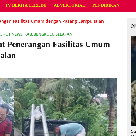
TV BERITA TERKINI
ADVERTORIAL
PENDIDIKAN
angan Fasilitas Umum dengan Pasang Lampu Jalan
N
A
,
HOT NEWS
,
KAB.BENGKULU SELATAN
t Penerangan Fasilitas Umum
alan
Su