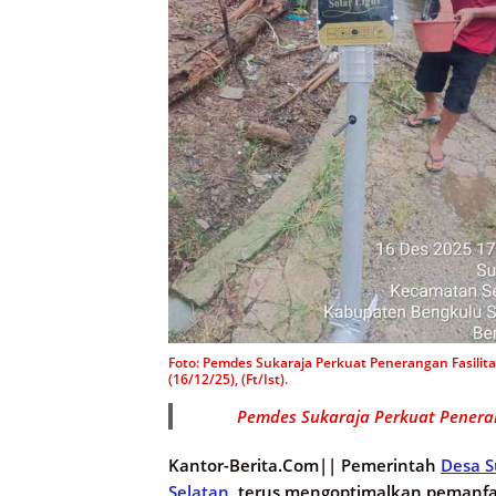
Foto: Pemdes Sukaraja Perkuat Penerangan Fasili
(16/12/25), (Ft/Ist).
Pemdes Sukaraja Perkuat Penera
Kantor-Berita.Com||
Pemerintah
Desa S
Selatan
, terus mengoptimalkan pemanf