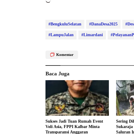
Memuat...
#BengkuluSelatan
#DanaDesa2025
#Des
#LampuJalan
#Limardani
#PelayananP
Komentar
Baca Juga
Sukses Jadi Tuan Rumah Event
Sering Di
Voli Asia, FPPI Kalbar Minta
Sukaraja
Transparansi Anggaran
Saluran Ir