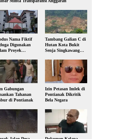
lbar Minta Transparansi Anggaran
dus Nama Fiktif
Tambang Galian C di
duga Digunakan
Hutan Kota Bukit
lam Proyek
Senja Singkawang
sdikbud Kalbar
Diduga Tanpa Izin
m Gabungan
Izin Petasan Imlek di
ankan Tahanan
Pontianak Dikritik
bur di Pontianak
Bela Negara
oyek Jalan Desa
Dokumen Kelapa,