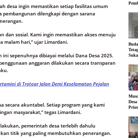
Pemb
 desa ingin memastikan setiap fasilitas umum
es pembangunan dilengkapi dengan sarana
nerangan.
an dan sosial. Kami ingin memastikan akses menuju
 malam hari,” ujar Limardani.
Buda
Teta
ini sepenuhnya dibiayai melalui Dana Desa 2025.
Suka
Ling
penggunaan anggaran dilakukan secara transparan
aku.
rtamini di Trotoar Jalan Demi Keselamatan Pejalan
Musd
Desa
 secara akuntabel. Setiap program yang kami
Prio
ngan masyarakat,” tegas Limardani.
Desa
lakukan, pemerintah desa terlebih dahulu
ukan titik yang paling membutuhkan penerangan.