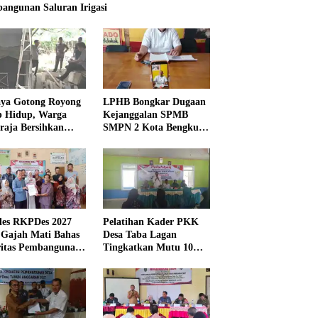
angunan Saluran Irigasi
ya Gotong Royong
LPHB Bongkar Dugaan
p Hidup, Warga
Kejanggalan SPMB
raja Bersihkan
SMPN 2 Kota Bengkulu,
kungan Masjid
Minta Audit
Menyeluruh
es RKPDes 2027
Pelatihan Kader PKK
 Gajah Mati Bahas
Desa Taba Lagan
ritas Pembangunan
Tingkatkan Mutu 10
Program Pokok PKK