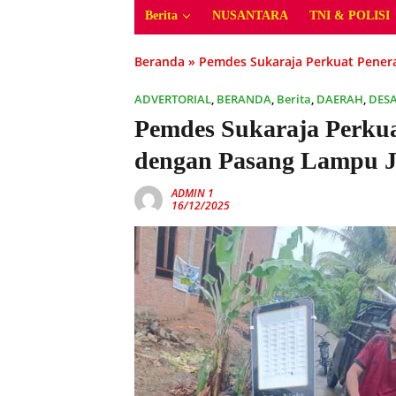
Berita
NUSANTARA
TNI & POLISI
Beranda
»
Pemdes Sukaraja Perkuat Pener
ADVERTORIAL
,
BERANDA
,
Berita
,
DAERAH
,
DES
Pemdes Sukaraja Perkua
dengan Pasang Lampu J
ADMIN 1
16/12/2025