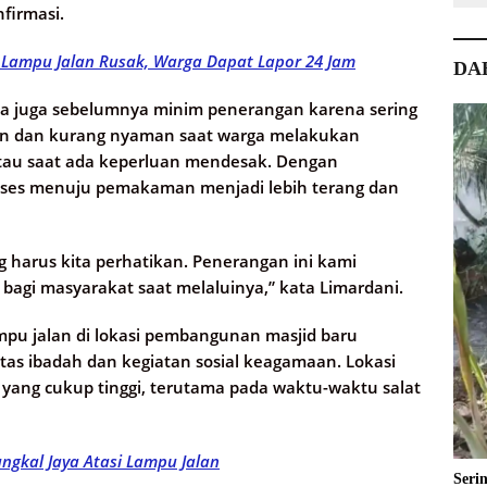
nfirmasi.
 Lampu Jalan Rusak, Warga Dapat Lapor 24 Jam
DA
 juga sebelumnya minim penerangan karena sering
awan dan kurang nyaman saat warga melakukan
tau saat ada keperluan mendesak. Dengan
kses menuju pemakaman menjadi lebih terang dan
 harus kita perhatikan. Penerangan ini kami
agi masyarakat saat melaluinya,” kata Limardani.
mpu jalan di lokasi pembangunan masjid baru
as ibadah dan kegiatan sosial keagamaan. Lokasi
ga yang cukup tinggi, terutama pada waktu-waktu salat
gkal Jaya Atasi Lampu Jalan
Seri