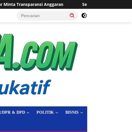
an
Sering Dilanda Genangan, Desa Sukaraja Usulkan Pem
tutup
/DPR & DPD
POLITIK
BISNIS