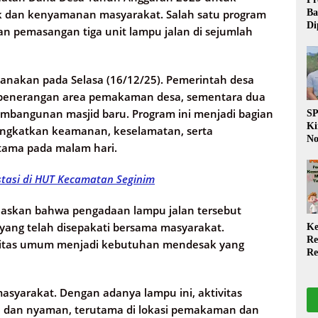
Ba
k dan kenyamanan masyarakat. Salah satu program
Di
an pemasangan tiga unit lampu jalan di sejumlah
Wa
da
Pe
P
anakan pada Selasa (16/12/25). Pemerintah desa
 penerangan area pemakaman desa, sementara dua
 pembangunan masjid baru. Program ini menjadi bagian
S
Ki
ingkatkan keamanan, keselamatan, serta
No
tama pada malam hari.
Be
Di
La
stasi di HUT Kecamatan Seginim
W
laskan bahwa pengadaan lampu jalan tersebut
yang telah disepakati bersama masyarakat.
Ke
Re
ilitas umum menjadi kebutuhan mendesak yang
Re
PP
Ja
asyarakat. Dengan adanya lampu ini, aktivitas
n dan nyaman, terutama di lokasi pemakaman dan