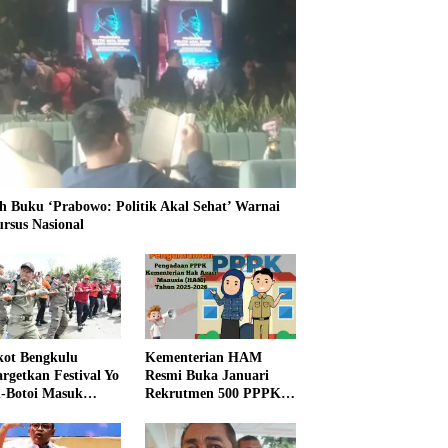
h Buku ‘Prabowo: Politik Akal Sehat’ Warnai
ursus Nasional
ot Bengkulu
Kementerian HAM
rgetkan Festival Yo
Resmi Buka Januari
i-Botoi Masuk
Rekrutmen 500 PPPK,
nder Agenda
Formasi dan 5 Jabatan
onal