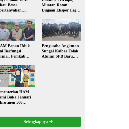
kau Besar
Muatan Rotan:
pertanyakan,
Dugaan Ekspor Ilegal
rga Soroti Kualitas
Memicu Sorotan
n Transparansi
Publik Kalbar
laksanaan
embangunan
PAM Papan Uduk
Pengusaha Angkutan
ni Berfungsi
Sungai Kalbar Tolak
rmal, Pemkab
Aturan SPB Baru,
ngkayang:
Dinilai Ancam
stribusi Air Bersih
Transportasi
ncar ke Rumah
Pedalaman
arga
menterian HAM
smi Buka Januari
krutmen 500
PK, Formasi dan 5
batan
Selengkapnya