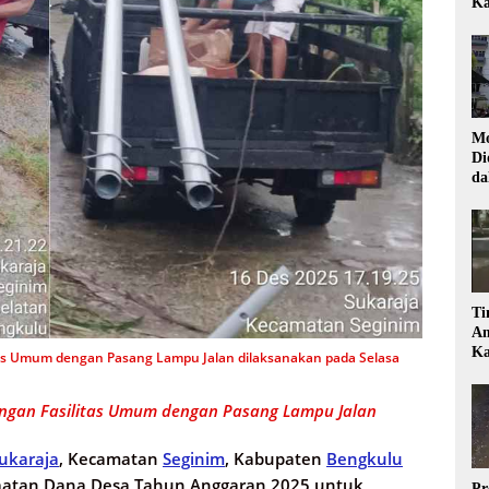
Ka
Mo
Di
da
Di
Ti
Am
Ka
tas Umum dengan Pasang Lampu Jalan dilaksanakan pada Selasa
ngan Fasilitas Umum dengan Pasang Lampu Jalan
ukaraja
, Kecamatan
Seginim
, Kabupaten
Bengkulu
aatan Dana Desa Tahun Anggaran 2025 untuk
Pr