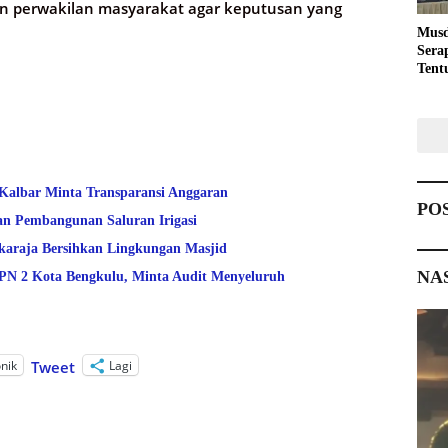
an perwakilan masyarakat agar keputusan yang
Musd
Sera
Tent
Pemb
 Kalbar Minta Transparansi Anggaran
PO
an Pembangunan Saluran Irigasi
araja Bersihkan Lingkungan Masjid
NA
 2 Kota Bengkulu, Minta Audit Menyeluruh
onik
Lagi
Tweet