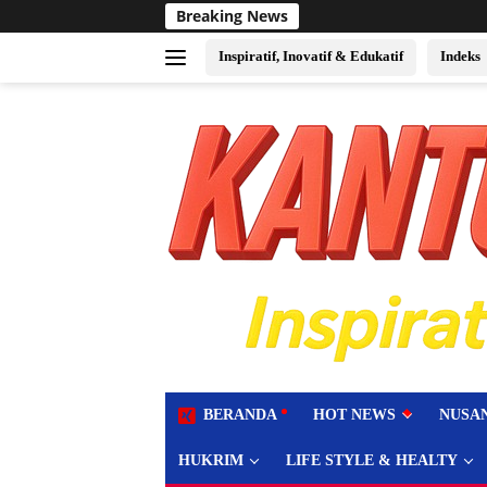
Langsung
Breaking News
Sukses Jadi Tua
ke
konten
Inspiratif, Inovatif & Edukatif
Indeks
tutup
BERANDA
HOT NEWS
NUSA
HUKRIM
LIFE STYLE & HEALTY