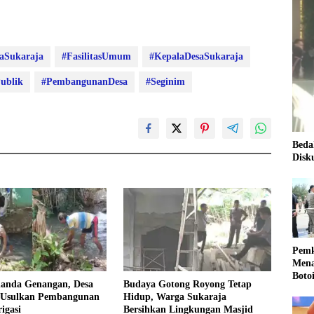
aSukaraja
#FasilitasUmum
#KepalaDesaSukaraja
ublik
#PembangunanDesa
#Seginim
Beda
Disk
Pemk
Mena
Boto
landa Genangan, Desa
Budaya Gotong Royong Tetap
Kale
 Usulkan Pembangunan
Hidup, Warga Sukaraja
Nasi
igasi
Bersihkan Lingkungan Masjid