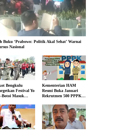
h Buku ‘Prabowo: Politik Akal Sehat’ Warnai
ursus Nasional
ot Bengkulu
Kementerian HAM
rgetkan Festival Yo
Resmi Buka Januari
i-Botoi Masuk
Rekrutmen 500 PPPK,
nder Agenda
Formasi dan 5 Jabatan
onal