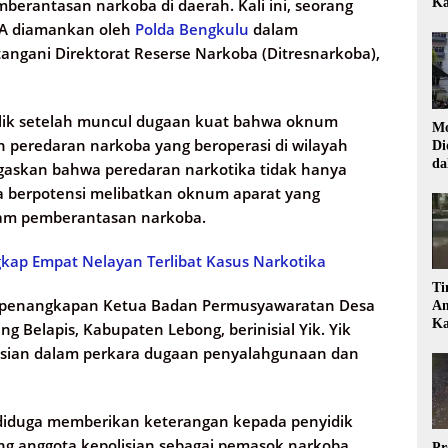
erantasan narkoba di daerah. Kali ini, seorang
Ka
l A diamankan oleh
Polda Bengkulu
dalam
angani Direktorat Reserse Narkoba (Ditresnarkoba),
blik setelah muncul dugaan kuat bahwa oknum
Mo
an peredaran narkoba yang beroperasi di wilayah
Di
da
gaskan bahwa peredaran narkotika tidak hanya
Di
 berpotensi melibatkan oknum aparat yang
lam pemberantasan narkoba.
kap Empat Nelayan Terlibat Kasus Narkotika
Ti
i penangkapan Ketua Badan Permusyawaratan Desa
Am
Ka
g Belapis, Kabupaten Lebong, berinisial Yik. Yik
lisian dalam perkara dugaan penyalahgunaan dan
k diduga memberikan keterangan kepada penyidik
ng anggota kepolisian sebagai pemasok narkoba.
Pr