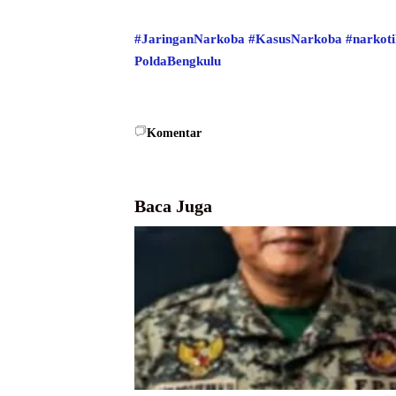
#JaringanNarkoba
#KasusNarkoba
#narkot
PoldaBengkulu
Komentar
Baca Juga