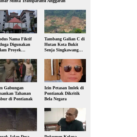
lbar Minta Transparansi Anggaran
dus Nama Fiktif
Tambang Galian C di
duga Digunakan
Hutan Kota Bukit
lam Proyek
Senja Singkawang
sdikbud Kalbar
Diduga Tanpa Izin
m Gabungan
Izin Petasan Imlek di
ankan Tahanan
Pontianak Dikritik
bur di Pontianak
Bela Negara
oyek Jalan Desa
Dokumen Kelapa,