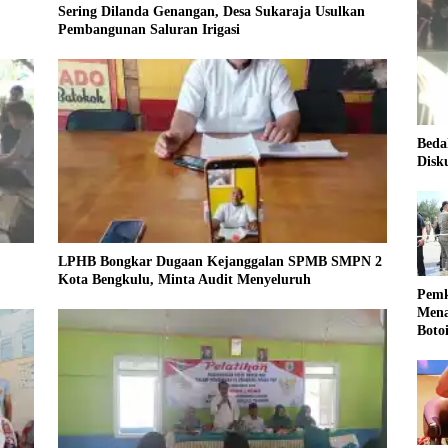
Sering Dilanda Genangan, Desa Sukaraja Usulkan
Pembangunan Saluran Irigasi
Beda
Disk
LPHB Bongkar Dugaan Kejanggalan SPMB SMPN 2
Kota Bengkulu, Minta Audit Menyeluruh
Pemk
Mena
Boto
Kale
Nasi