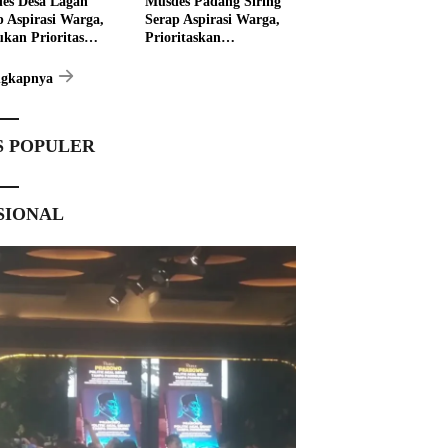
es Desa Lagan
Musdes Padang Siring
p Aspirasi Warga,
Serap Aspirasi Warga,
ukan Prioritas
Prioritaskan
angunan 2027
Pembangunan 2027
ngkapnya
S POPULER
SIONAL