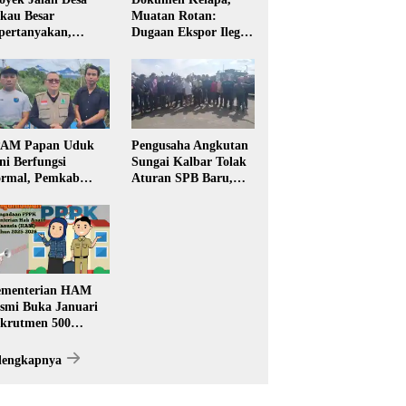
kau Besar
Muatan Rotan:
pertanyakan,
Dugaan Ekspor Ilegal
rga Soroti Kualitas
Memicu Sorotan
n Transparansi
Publik Kalbar
laksanaan
embangunan
PAM Papan Uduk
Pengusaha Angkutan
ni Berfungsi
Sungai Kalbar Tolak
rmal, Pemkab
Aturan SPB Baru,
ngkayang:
Dinilai Ancam
stribusi Air Bersih
Transportasi
ncar ke Rumah
Pedalaman
arga
menterian HAM
smi Buka Januari
krutmen 500
PK, Formasi dan 5
batan
lengkapnya