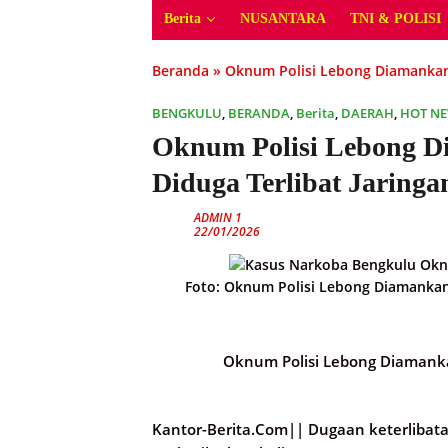
Berita
NUSANTARA
TNI & POLISI
Beranda
»
Oknum Polisi Lebong Diamankan 
BENGKULU
,
BERANDA
,
Berita
,
DAERAH
,
HOT N
Oknum Polisi Lebong D
Diduga Terlibat Jaring
ADMIN 1
22/01/2026
Foto: Oknum Polisi Lebong Diamankan 
Oknum Polisi Lebong Diamankan
Kantor-Berita.Com||
Dugaan keterlibat