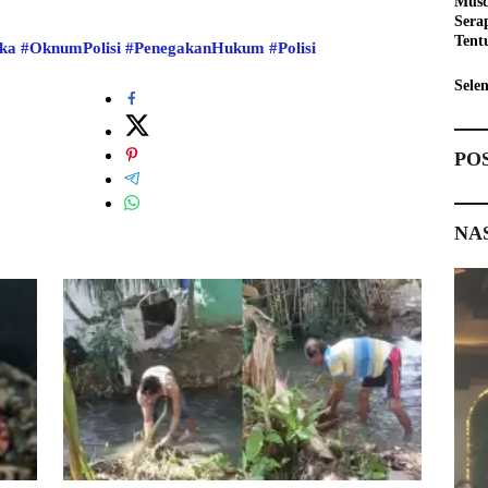
Musd
Sera
Tent
ika
#OknumPolisi
#PenegakanHukum
#Polisi
Pemb
Sele
PO
NA