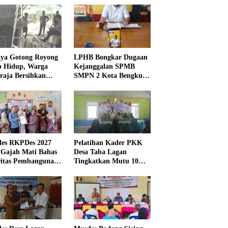
ya Gotong Royong
LPHB Bongkar Dugaan
p Hidup, Warga
Kejanggalan SPMB
raja Bersihkan
SMPN 2 Kota Bengkulu,
kungan Masjid
Minta Audit
Menyeluruh
es RKPDes 2027
Pelatihan Kader PKK
 Gajah Mati Bahas
Desa Taba Lagan
ritas Pembangunan
Tingkatkan Mutu 10
Program Pokok PKK