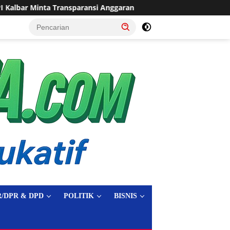
Anggaran
Sering Dilanda Genangan, Desa Sukaraja Usulka
tutup
/DPR & DPD
POLITIK
BISNIS