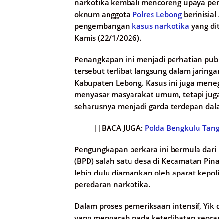
narkotika kembali mencoreng upaya pemb
oknum anggota
Polres Lebong
berinisia
pengembangan
kasus narkotika
yang dit
Kamis (22/1/2026).
Penangkapan ini menjadi perhatian pu
tersebut terlibat langsung dalam jaring
Kabupaten Lebong. Kasus ini juga mene
menyasar masyarakat umum, tetapi juga
seharusnya menjadi garda terdepan da
||BACA JUGA:
Polda Bengkulu Tang
Pengungkapan perkara ini bermula dar
(BPD) salah satu desa di Kecamatan Pinan
lebih dulu diamankan oleh aparat kepo
peredaran narkotika.
Dalam proses pemeriksaan intensif, Yi
yang mengarah pada keterlibatan seora