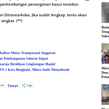
it perkembangan penanganan kasus tersebut.
i Ditresnarkoba. Jika sudah lengkap, tentu akan
singkat. (**)
Buda
Teta
Suka
Ling
 Kalbar Minta Transparansi Anggaran
an Pembangunan Saluran Irigasi
araja Bersihkan Lingkungan Masjid
Musd
 2 Kota Bengkulu, Minta Audit Menyeluruh
Desa
Prio
Desa
onik
Lagi
Tweet