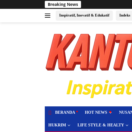
Langsung
Breaking News
Sukses Ja
ke
konten
Inspiratif, Inovatif & Edukatif
Indeks
tutup
BERANDA
HOT NEWS
NUSA
HUKRIM
LIFE STYLE & HEALTY