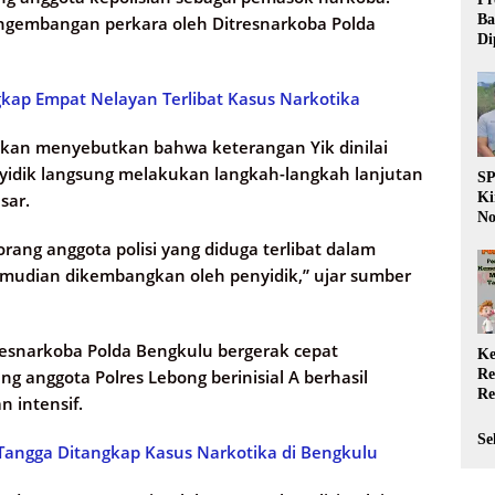
Ba
pengembangan perkara oleh Ditresnarkoba Polda
Di
Wa
da
kap Empat Nelayan Terlibat Kasus Narkotika
Pe
P
kan menyebutkan bahwa keterangan Yik dinilai
nyidik langsung melakukan langkah-langkah lanjutan
S
Ki
sar.
No
Be
ang anggota polisi yang diduga terlibat dalam
Di
emudian dikembangkan oleh penyidik,” ujar sumber
La
W
tresnarkoba Polda Bengkulu bergerak cepat
Ke
 anggota Polres Lebong berinisial A berhasil
Re
Re
 intensif.
PP
Ja
Se
angga Ditangkap Kasus Narkotika di Bengkulu