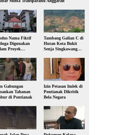
lbar Minta Transparansi Anggaran
dus Nama Fiktif
Tambang Galian C di
duga Digunakan
Hutan Kota Bukit
lam Proyek
Senja Singkawang
sdikbud Kalbar
Diduga Tanpa Izin
m Gabungan
Izin Petasan Imlek di
ankan Tahanan
Pontianak Dikritik
bur di Pontianak
Bela Negara
oyek Jalan Desa
Dokumen Kelapa,