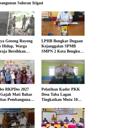
angunan Saluran Irigasi
ya Gotong Royong
LPHB Bongkar Dugaan
p Hidup, Warga
Kejanggalan SPMB
raja Bersihkan
SMPN 2 Kota Bengkulu,
kungan Masjid
Minta Audit
Menyeluruh
es RKPDes 2027
Pelatihan Kader PKK
 Gajah Mati Bahas
Desa Taba Lagan
ritas Pembangunan
Tingkatkan Mutu 10
Program Pokok PKK