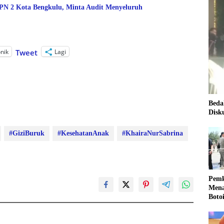
 2 Kota Bengkulu, Minta Audit Menyeluruh
onik
Lagi
Tweet
Beda
Disk
#GiziBuruk
#KesehatanAnak
#KhairaNurSabrina
Pemk
Mena
Boto
Kale
Nasi