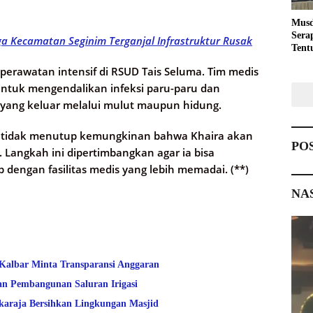
Musd
Sera
a Kecamatan Seginim Terganjal Infrastruktur Rusak
Tent
Pemb
perawatan intensif di RSUD Tais Seluma. Tim medis
ntuk mengendalikan infeksi paru-paru dan
 yang keluar melalui mulut maupun hidung.
it tidak menutup kemungkinan bahwa Khaira akan
PO
. Langkah ini dipertimbangkan agar ia bisa
engan fasilitas medis yang lebih memadai. (**)
NA
 Kalbar Minta Transparansi Anggaran
an Pembangunan Saluran Irigasi
araja Bersihkan Lingkungan Masjid