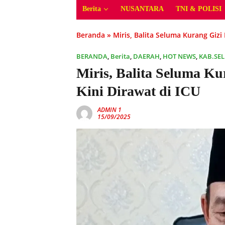
Berita
NUSANTARA
TNI & POLISI
Beranda
»
Miris, Balita Seluma Kurang Gizi
BERANDA
,
Berita
,
DAERAH
,
HOT NEWS
,
KAB.SE
Miris, Balita Seluma Ku
Kini Dirawat di ICU
ADMIN 1
15/09/2025