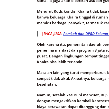
sama. Ia juga akan diberikan asupan gi
Menurut Rudi, kondisi Khaira tidak bisa 
bahwa keluarga Khaira tinggal di rumah 
memicu berbagai penyakit, termasuk ca
|BACA JUGA:
Pemkab dan DPRD Seluma 
Oleh karena itu, pemerintah daerah be
penerima manfaat dari program 3 juta 
pusat. Dengan lingkungan tempat tingga
Khaira bisa lebih terjamin.
Masalah lain yang turut memperburuk ko
sempat tidak aktif. Akibatnya, keluar
kesehatan.
Namun, setelah kasus ini mencuat, BPJ
dengan mengaktifkan kembali kepeserta
biaya perawatan dapat ditanggung dan p