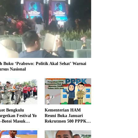
h Buku ‘Prabowo: Politik Akal Sehat’ Warnai
ursus Nasional
ot Bengkulu
Kementerian HAM
rgetkan Festival Yo
Resmi Buka Januari
i-Botoi Masuk
Rekrutmen 500 PPPK,
nder Agenda
Formasi dan 5 Jabatan
onal