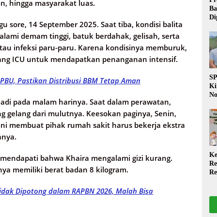
n, hingga masyarakat luas.
Ba
Di
u sore, 14 September 2025. Saat tiba, kondisi balita
Wa
da
lami demam tinggi, batuk berdahak, gelisah, serta
Pe
tau infeksi paru-paru. Karena kondisinya memburuk,
P
ng ICU untuk mendapatkan penanganan intensif.
S
PBU, Pastikan Distribusi BBM Tetap Aman
Ki
No
jadi pada malam harinya. Saat dalam perawatan,
Be
Di
g gelang dari mulutnya. Keesokan paginya, Senin,
La
ini membuat pihak rumah sakit harus bekerja ekstra
W
anya.
Ke
a mendapati bahwa Khaira mengalami gizi kurang.
Re
ya memiliki berat badan 8 kilogram.
Re
PP
Tidak Dipotong dalam RAPBN 2026, Malah Bisa
Ja