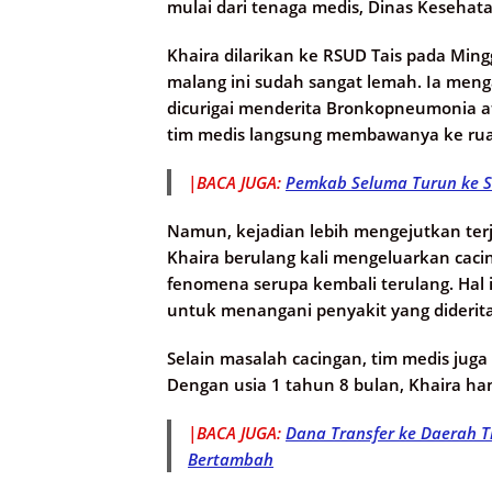
mulai dari tenaga medis, Dinas Kesehata
Khaira dilarikan ke RSUD Tais pada Mingg
malang ini sudah sangat lemah. Ia menga
dicurigai menderita Bronkopneumonia a
tim medis langsung membawanya ke rua
|BACA JUGA:
Pemkab Seluma Turun ke S
Namun, kejadian lebih mengejutkan ter
Khaira berulang kali mengeluarkan cacin
fenomena serupa kembali terulang. Hal 
untuk menangani penyakit yang diderit
Selain masalah cacingan, tim medis jug
Dengan usia 1 tahun 8 bulan, Khaira han
|BACA JUGA:
Dana Transfer ke Daerah 
Bertambah