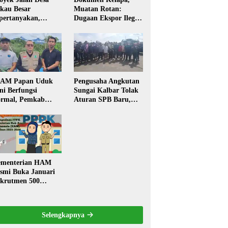
kau Besar
Muatan Rotan:
pertanyakan,
Dugaan Ekspor Ilegal
rga Soroti Kualitas
Memicu Sorotan
n Transparansi
Publik Kalbar
laksanaan
embangunan
PAM Papan Uduk
Pengusaha Angkutan
ni Berfungsi
Sungai Kalbar Tolak
rmal, Pemkab
Aturan SPB Baru,
ngkayang:
Dinilai Ancam
stribusi Air Bersih
Transportasi
ncar ke Rumah
Pedalaman
arga
menterian HAM
smi Buka Januari
krutmen 500
PK, Formasi dan 5
batan
Selengkapnya