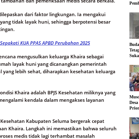
zi tambahan dan pemeriksaan medis secara berkala.
Pemb
dilepaskan dari faktor lingkungan. Ia mengakui
yang tidak layak huni, sehingga berpotensi besar
cingan.
Sepakati KUA PPAS APBD Perubahan 2025
Buda
Teta
Suka
rencana mengusulkan keluarga Khaira sebagai
Ling
rumah layak huni yang dicanangkan pemerintah
l yang lebih sehat, diharapkan kesehatan keluarga
ndisi Khaira adalah BPJS Kesehatan miliknya yang
Musd
ga mengalami kendala dalam mengakses layanan
Desa
Prio
Desa
S Kesehatan Kabupaten Seluma bergerak cepat
an Khaira. Langkah ini memastikan bahwa seluruh
roses medis tidak lagi terhambat masalah