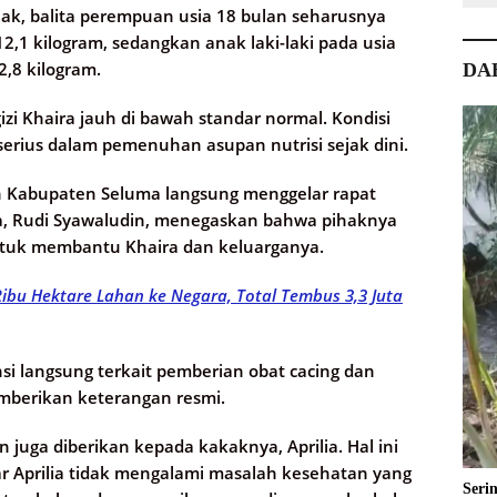
ak, balita perempuan usia 18 bulan seharusnya
12,1 kilogram, sedangkan anak laki-laki pada usia
2,8 kilogram.
DA
zi Khaira jauh di bawah standar normal. Kondisi
rius dalam pemenuhan asupan nutrisi sejak dini.
 Kabupaten Seluma langsung menggelar rapat
a, Rudi Syawaludin, menegaskan bahwa pihaknya
ntuk membantu Khaira dan keluarganya.
ibu Hektare Lahan ke Negara, Total Tembus 3,3 Juta
si langsung terkait pemberian obat cacing dan
mberikan keterangan resmi.
 juga diberikan kepada kakaknya, Aprilia. Hal ini
ar Aprilia tidak mengalami masalah kesehatan yang
Seri