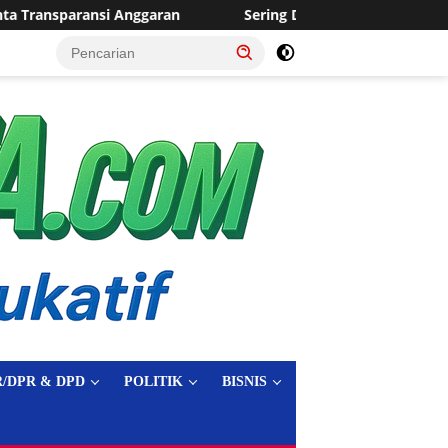
Sering Dilanda Genangan, Desa Sukaraja Usulkan Pembanguna
tutup
/DPR & DPD
POLITIK
BISNIS