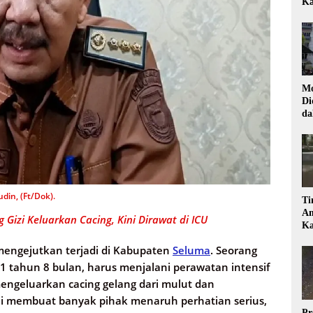
Ka
Mo
Di
da
Di
din, (Ft/Dok).
Ti
Am
 Gizi Keluarkan Cacing, Kini Dirawat di ICU
Ka
mengejutkan terjadi di Kabupaten
Seluma
. Seorang
a 1 tahun 8 bulan, harus menjalani perawatan intensif
engeluarkan cacing gelang dari mulut dan
 ini membuat banyak pihak menaruh perhatian serius,
Pr