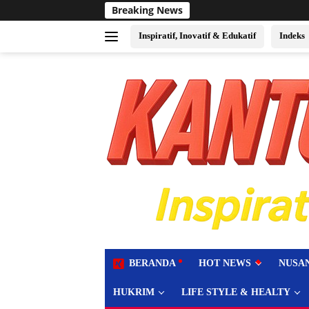
Langsung
Breaking News
Sukses Jadi Tuan Rumah
ke
konten
Inspiratif, Inovatif & Edukatif
Indeks
tutup
BERANDA
HOT NEWS
NUSA
HUKRIM
LIFE STYLE & HEALTY