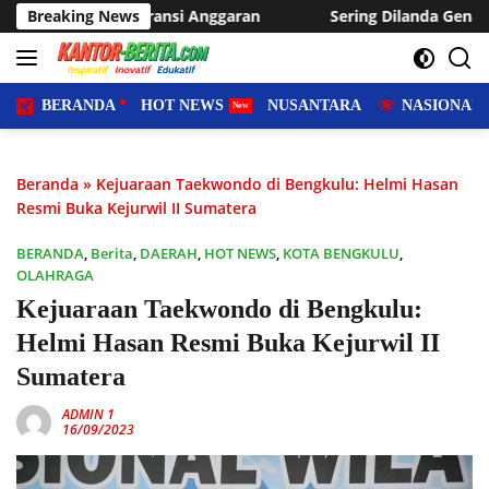
Langsung
nggaran
Breaking News
Sering Dilanda Genangan, Desa Sukaraja Usulka
ke
konten
BERANDA
HOT NEWS
NUSANTARA
NASIONAL
Beranda
»
Kejuaraan Taekwondo di Bengkulu: Helmi Hasan
Resmi Buka Kejurwil II Sumatera
BERANDA
,
Berita
,
DAERAH
,
HOT NEWS
,
KOTA BENGKULU
,
OLAHRAGA
Kejuaraan Taekwondo di Bengkulu:
Helmi Hasan Resmi Buka Kejurwil II
Sumatera
ADMIN 1
16/09/2023