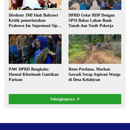
Direktur JMI Islah Bahrawi
DPRD Gelar RDP Dengan
Kritik pemerintahan
SPSI Bahas Lahan Bank
Prabowo Isu Supremasi Sipil,
Tanah dan Nasib Pekerja
Militerisasi, dan Wacana
Pilkada oleh DPRD
PAW DPRD Bengkulu:
Reses Perdana, Marhan
Husnul Khotimah Gantikan
Sawadi Serap Aspirasi Warga
Parizan
di Desa Kelahiran
Selengkapnya