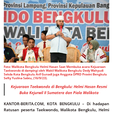
Foto: Walikota Bengkulu Helmi Hasan Saat Membuka acara Kejuaraan
Taekwondo di dampingi oleh Wakil Walikota Bengkulu Dedy Wahyudi
Sekda Kota Bengkulu Arif Gunadi juga Anggota DPRD Provini Bengkulu
Sefty Yuslina Sabtu, (16/9/23).
Kejuaraan Taekwondo di Bengkulu: Helmi Hasan Resmi
Buka Kejurwil II Sumatera dan Piala Walikota
KANTOR-BERITA.COM, KOTA BENGKULU –
Di hadapan
Ratusan peserta Taekwondo, Walikota Bengkulu, Helmi