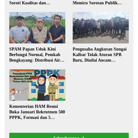
Soroti Kualitas dan
Memicu Sorotan Publik
Transparansi Pelaksanaan
Kalbar
Pembangunan
SPAM Papan Uduk Kini
Pengusaha Angkutan Sungai
Berfungsi Normal, Pemkab
Kalbar Tolak Aturan SPB
Bengkayang: Distribusi Air
Baru, Dinilai Ancam
Bersih Lancar ke Rumah
Transportasi Pedalaman
Warga
Kementerian HAM Resmi
Buka Januari Rekrutmen 500
PPPK, Formasi dan 5
Jabatan