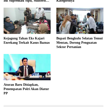
Isu Supremasi Sipil, Militerisasi,
Kategorinya
dan Wacana Pilkada oleh
DPRD
Kejagung Tahan Eks Kajari
Bupati Bengkulu Selatan Temui
Enrekang Terkait Kasus Baznas
Mentan, Dorong Penguatan
Sektor Pertanian
Aturan Baru Disiapkan,
Penempatan Polri Akan Diatur
PP