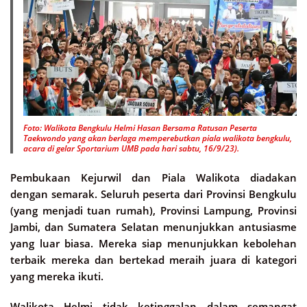
Foto: Walikota Bengkulu Helmi Hasan Bersama Ratusan Peserta
Taekwondo yang akan berlaga memperebutkan piala walikota bengkulu,
acara di gelar Sportarium UMB pada hari sabtu, 16/9/23).
Pembukaan Kejurwil dan Piala Walikota diadakan
dengan semarak. Seluruh peserta dari Provinsi Bengkulu
(yang menjadi tuan rumah), Provinsi Lampung, Provinsi
Jambi, dan Sumatera Selatan menunjukkan antusiasme
yang luar biasa. Mereka siap menunjukkan kebolehan
terbaik mereka dan bertekad meraih juara di kategori
yang mereka ikuti.
Walikota Helmi tidak ketinggalan dalam semangat