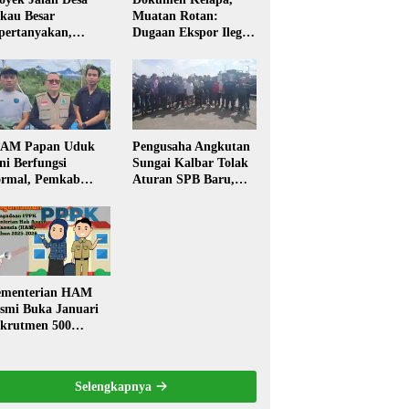
kau Besar
Muatan Rotan:
pertanyakan,
Dugaan Ekspor Ilegal
rga Soroti Kualitas
Memicu Sorotan
n Transparansi
Publik Kalbar
laksanaan
embangunan
PAM Papan Uduk
Pengusaha Angkutan
ni Berfungsi
Sungai Kalbar Tolak
rmal, Pemkab
Aturan SPB Baru,
ngkayang:
Dinilai Ancam
stribusi Air Bersih
Transportasi
ncar ke Rumah
Pedalaman
arga
menterian HAM
smi Buka Januari
krutmen 500
PK, Formasi dan 5
batan
Selengkapnya