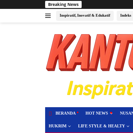
Langsung
Breaking News
Sukses Jadi Tuan Ruma
ke
konten
Inspiratif, Inovatif & Edukatif
Indeks
tutup
BERANDA
HOT NEWS
NUSA
HUKRIM
LIFE STYLE & HEALTY