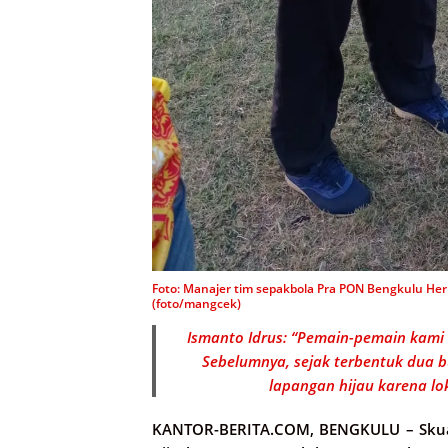
Foto: Manajer tim sepakbola Pra PON Bengkulu Heri
(foto/mangcek)
Ismanto Idrus: “Pemain-pemain kami 
Sebelumnya, sejak terbentuk dua b
lapangan hijau karena lo
KANTOR-BERITA.COM, BENGKULU –
Skua