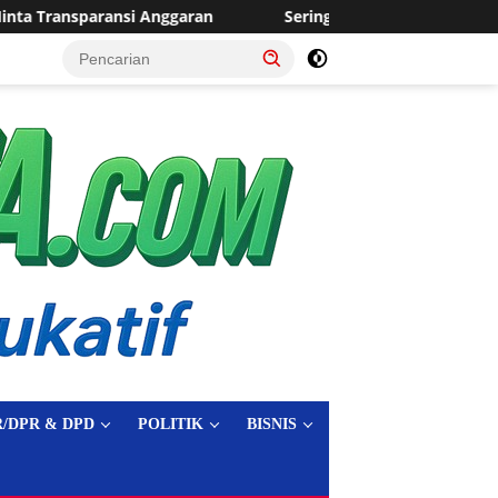
Sering Dilanda Genangan, Desa Sukaraja Usulkan Pembangun
tutup
/DPR & DPD
POLITIK
BISNIS