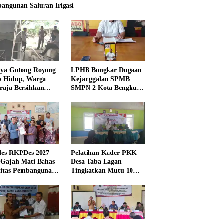
angunan Saluran Irigasi
ya Gotong Royong
LPHB Bongkar Dugaan
p Hidup, Warga
Kejanggalan SPMB
raja Bersihkan
SMPN 2 Kota Bengkulu,
kungan Masjid
Minta Audit
Menyeluruh
es RKPDes 2027
Pelatihan Kader PKK
 Gajah Mati Bahas
Desa Taba Lagan
ritas Pembangunan
Tingkatkan Mutu 10
Program Pokok PKK