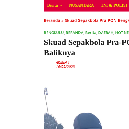
Berita
NUSANTARA
TNI & POLISI
Beranda
»
Skuad Sepakbola Pra-PON Bengk
BENGKULU
,
BERANDA
,
Berita
,
DAERAH
,
HOT N
Skuad Sepakbola Pra-P
Baliknya
ADMIN 1
16/09/2023