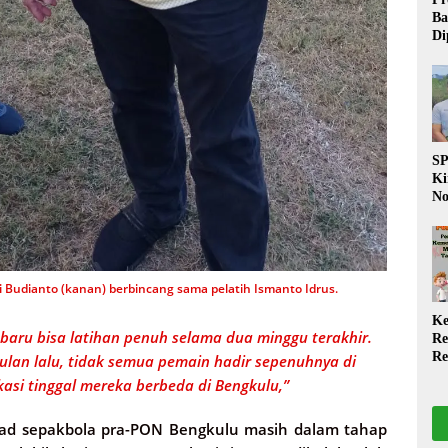
Ba
Di
Wa
da
Pe
P
S
Ki
No
Be
Di
La
W
 Budianto (kanan) berbincang sama pelatih Ismanto Idrus.
Ke
baru bisa latihan penuh selama dua minggu terakhir.
Re
Re
ulan lalu, tidak semua pemain hadir sepenuhnya di
PP
kasi tinggal mereka berbeda di Bengkulu,”
Ja
d sepakbola pra-PON Bengkulu masih dalam tahap