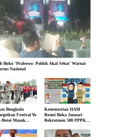
h Buku ‘Prabowo: Politik Akal Sehat’ Warnai
ursus Nasional
ot Bengkulu
Kementerian HAM
rgetkan Festival Yo
Resmi Buka Januari
i-Botoi Masuk
Rekrutmen 500 PPPK,
nder Agenda
Formasi dan 5 Jabatan
onal