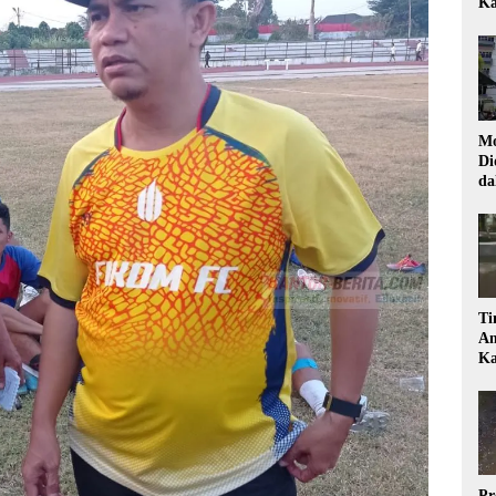
Ka
Mo
Di
da
Di
Ti
Am
Ka
Pr