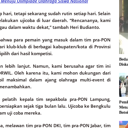
 Menuju Olimpiade Olahraga Siswa Nasional
p hari, tetapi sekarang sudah rutin setiap hari. Selain
lakukan ujicoba di luar daerah. “Rencananya, kami
gau dalam waktu dekat,” tambah Heri Budianto.
, bahwa para pemain yang masuk dalam tim pra-PON
ari klub-klub di berbagai kabupaten/kota di Provinsi
lih dari hasil kompetisi.
Beda
Disk
 lebih lanjut. Namun, kami berusaha agar tim ini
PORWIL. Oleh karena itu, kami mohon dukungan dari
il maksimal dalam ajang olahraga multi-event di
 “menambahkan.
r, pelatih kepala tim sepakbola pra-PON Lampung,
Pemk
siapkan sejak tiga bulan lalu. Ujicoba ke Bengkulu
Mena
am uji coba mereka.
Boto
Kale
Nasi
ba, melawan tim pra-PON DKI, tim pra-PON Jabar, tim