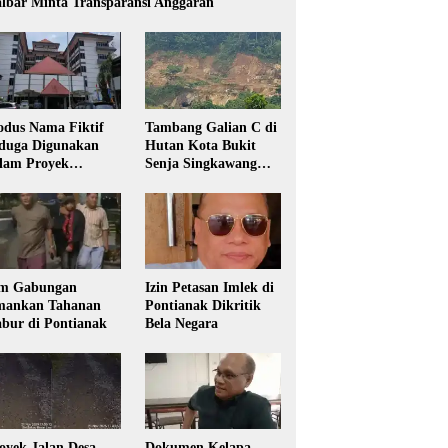
lbar Minta Transparansi Anggaran
dus Nama Fiktif
Tambang Galian C di
duga Digunakan
Hutan Kota Bukit
lam Proyek
Senja Singkawang
sdikbud Kalbar
Diduga Tanpa Izin
m Gabungan
Izin Petasan Imlek di
ankan Tahanan
Pontianak Dikritik
bur di Pontianak
Bela Negara
oyek Jalan Desa
Dokumen Kelapa,