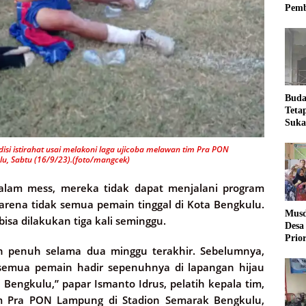
Pemb
Buda
Teta
Suka
Ling
isi istirahat usai melakoni laga ujicoba melawan tim Pra PON
u, Sabtu (16/9/23).(foto/mangcek)
alam mess, mereka tidak dapat menjalani program
 karena tidak semua pemain tinggal di Kota Bengkulu.
Musd
isa dilakukan tiga kali seminggu.
Desa
Prio
an penuh selama dua minggu terakhir. Sebelumnya,
Desa
k semua pemain hadir sepenuhnya di lapangan hijau
 Bengkulu,” papar Ismanto Idrus, pelatih kepala tim,
m Pra PON Lampung di Stadion Semarak Bengkulu,