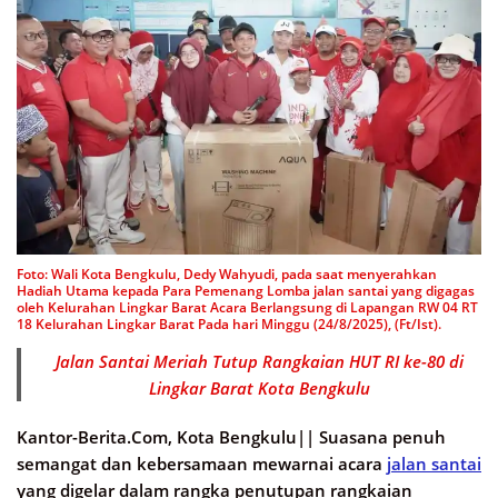
Foto: Wali Kota Bengkulu, Dedy Wahyudi, pada saat menyerahkan
Hadiah Utama kepada Para Pemenang Lomba jalan santai yang digagas
oleh Kelurahan Lingkar Barat Acara Berlangsung di Lapangan RW 04 RT
18 Kelurahan Lingkar Barat Pada hari Minggu (24/8/2025), (Ft/Ist).
Jalan Santai Meriah Tutup Rangkaian HUT RI ke-80 di
Lingkar Barat Kota Bengkulu
Kantor-Berita.Com, Kota Bengkulu||
Suasana penuh
semangat dan kebersamaan mewarnai acara
jalan santai
yang digelar dalam rangka penutupan rangkaian