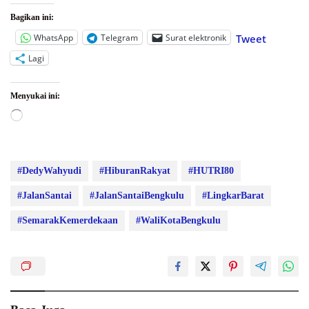
Bagikan ini:
WhatsApp
Telegram
Surat elektronik
Tweet
Lagi
Menyukai ini:
Memuat...
#DedyWahyudi
#HiburanRakyat
#HUTRI80
#JalanSantai
#JalanSantaiBengkulu
#LingkarBarat
#SemarakKemerdekaan
#WaliKotaBengkulu