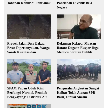
Tahanan Kabur di Pontianak
Pontianak Dikritik Bela
Negara
Proyek Jalan Desa Bakau
Dokumen Kelapa, Muatan
Besar Dipertanyakan, Warga
Rotan: Dugaan Ekspor Ilegal
Soroti Kualitas dan
Memicu Sorotan Publik
Transparansi Pelaksanaan
Kalbar
Pembangunan
SPAM Papan Uduk Kini
Pengusaha Angkutan Sungai
Berfungsi Normal, Pemkab
Kalbar Tolak Aturan SPB
Bengkayang: Distribusi Air
Baru, Dinilai Ancam
Bersih Lancar ke Rumah
Transportasi Pedalaman
Warga