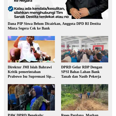
Dana PIP Siswa Belum Dicairkan, Anggota DPD RI Destita
Minta Segera Cek ke Bank
Direktur JMI Islah Bahrawi
DPRD Gelar RDP Dengan
Kritik pemerintahan
SPSI Bahas Lahan Bank
Prabowo Isu Supremasi Sipil,
Tanah dan Nasib Pekerja
Militerisasi, dan Wacana
Pilkada oleh DPRD
PAW DPRD Bengkulu:
Reses Perdana, Marhan