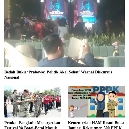
Bedah Buku ‘Prabowo: Politik Akal Sehat’ Warnai Diskursus
Nasional
Pemkot Bengkulu Menargetkan
Kementerian HAM Resmi Buka
Festival Yo Botoi-Botoi Masuk
Januari Rekrutmen 500 PPPK,