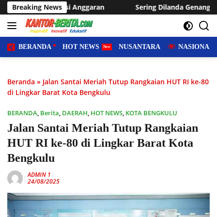
Langsung
ran
Breaking News
Sering Dilanda Genangan, Desa Sukaraja Usulkan Pe
ke
konten
BERANDA
HOT NEWS
NUSANTARA
NASIONAL
Beranda
»
Jalan Santai Meriah Tutup Rangkaian HUT RI ke-80
di Lingkar Barat Kota Bengkulu
BERANDA
,
Berita
,
DAERAH
,
HOT NEWS
,
KOTA BENGKULU
Jalan Santai Meriah Tutup Rangkaian
HUT RI ke-80 di Lingkar Barat Kota
Bengkulu
ADMIN 1
24/08/2025