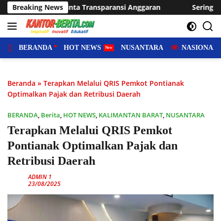
Langsung
si Anggaran
Breaking News
Sering Dilanda Genangan, Desa Sukaraja Us
ke
konten
BERANDA
HOT NEWS
NUSANTARA
NASIONAL
Beranda
»
Terapkan Melalui QRIS Pemkot Pontianak
Optimalkan Pajak dan Retribusi Daerah
BERANDA
,
Berita
,
HOT NEWS
,
KALIMANTAN BARAT
,
NUSANTARA
Terapkan Melalui QRIS Pemkot
Pontianak Optimalkan Pajak dan
Retribusi Daerah
ADMIN 1
23/08/2025