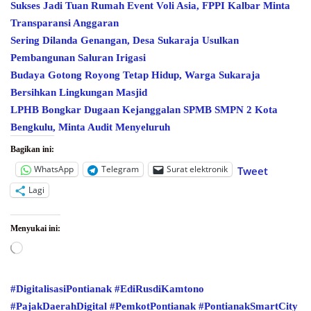
Sukses Jadi Tuan Rumah Event Voli Asia, FPPI Kalbar Minta
Transparansi Anggaran
Sering Dilanda Genangan, Desa Sukaraja Usulkan
Pembangunan Saluran Irigasi
Budaya Gotong Royong Tetap Hidup, Warga Sukaraja
Bersihkan Lingkungan Masjid
LPHB Bongkar Dugaan Kejanggalan SPMB SMPN 2 Kota
Bengkulu, Minta Audit Menyeluruh
Bagikan ini:
WhatsApp
Telegram
Surat elektronik
Tweet
Lagi
Menyukai ini:
Memuat...
#DigitalisasiPontianak
#EdiRusdiKamtono
#PajakDaerahDigital
#PemkotPontianak
#PontianakSmartCity