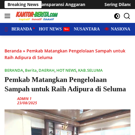
Langsung
ransi Anggaran
Breaking News
Sering Dilanda Genangan, Desa Sukaraja 
ke
konten
BERANDA
HOT NEWS
NUSANTARA
NASIONAL
Beranda
»
Pemkab Matangkan Pengelolaan Sampah untuk
Raih Adipura di Seluma
BERANDA
,
Berita
,
DAERAH
,
HOT NEWS
,
KAB.SELUMA
Pemkab Matangkan Pengelolaan
Sampah untuk Raih Adipura di Seluma
ADMIN 1
23/08/2025