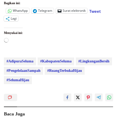
Bagikan ini:
WhatsApp
Telegram
Surat elektronik
Tweet
Lagi
Menyukai ini:
Memuat...
#AdipuraSeluma
#KabupatenSeluma
#LingkunganBersih
#PengelolaanSampah
#RuangTerbukaHijau
#SelumaHijau
Baca Juga