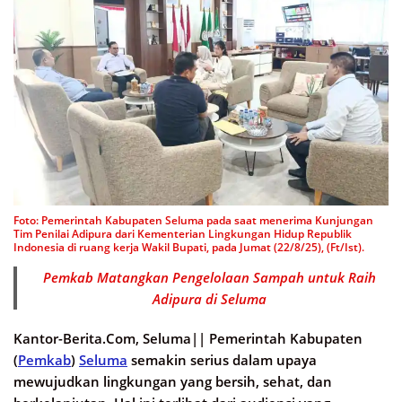
Foto: Pemerintah Kabupaten Seluma pada saat menerima Kunjungan
Tim Penilai Adipura dari Kementerian Lingkungan Hidup Republik
Indonesia di ruang kerja Wakil Bupati, pada Jumat (22/8/25), (Ft/Ist).
Pemkab Matangkan Pengelolaan Sampah untuk Raih
Adipura di Seluma
Kantor-Berita.Com, Seluma||
Pemerintah Kabupaten
(
Pemkab
)
Seluma
semakin serius dalam upaya
mewujudkan lingkungan yang bersih, sehat, dan