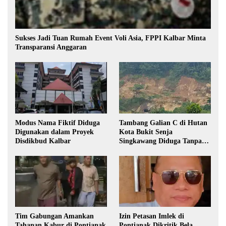
Sukses Jadi Tuan Rumah Event Voli Asia, FPPI Kalbar Minta
Transparansi Anggaran
Modus Nama Fiktif Diduga
Tambang Galian C di Hutan
Digunakan dalam Proyek
Kota Bukit Senja
Disdikbud Kalbar
Singkawang Diduga Tanpa
Izin
Tim Gabungan Amankan
Izin Petasan Imlek di
Tahanan Kabur di Pontianak
Pontianak Dikritik Bela