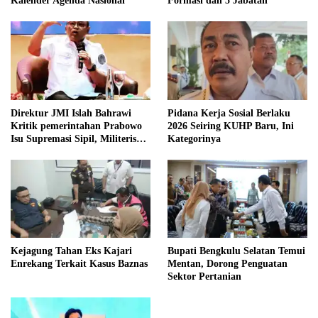
Kalender Agenda Nasional
Formasi dan 5 Jabatan
Direktur JMI Islah Bahrawi
Pidana Kerja Sosial Berlaku
Kritik pemerintahan Prabowo
2026 Seiring KUHP Baru, Ini
Isu Supremasi Sipil, Militerisasi,
Kategorinya
dan Wacana Pilkada oleh
DPRD
Kejagung Tahan Eks Kajari
Bupati Bengkulu Selatan Temui
Enrekang Terkait Kasus Baznas
Mentan, Dorong Penguatan
Sektor Pertanian