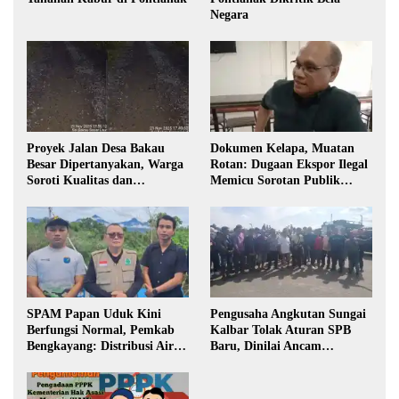
Negara
Proyek Jalan Desa Bakau
Dokumen Kelapa, Muatan
Besar Dipertanyakan, Warga
Rotan: Dugaan Ekspor Ilegal
Soroti Kualitas dan
Memicu Sorotan Publik
Transparansi Pelaksanaan
Kalbar
Pembangunan
SPAM Papan Uduk Kini
Pengusaha Angkutan Sungai
Berfungsi Normal, Pemkab
Kalbar Tolak Aturan SPB
Bengkayang: Distribusi Air
Baru, Dinilai Ancam
Bersih Lancar ke Rumah
Transportasi Pedalaman
Warga