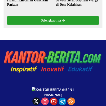
Husnul Khotimah Gantikan
Sawadi Serap Aspirasi Warga
Parizan
di Desa Kelahiran
Selengkapnya