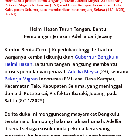
membantu proses pemulangan jenazah Adellia Meysa (23), seorang
Pekerja Migran Indonesia (PMI) asal Desa Kampai, Kecamatan Talo,
Kabupaten Seluma, saat memberikan keterangan, Selasa (11/11/25),
(Ft/Ist).
Helmi Hasan Turun Tangan, Bantu
Pemulangan Jenazah Adellia dari Jepang
Kantor-Berita.Com||
Kepedulian tinggi terhadap
warganya kembali ditunjukkan
Gubernur Bengkulu
Helmi Hasan
. Ia turun tangan langsung membantu
proses pemulangan jenazah
Adellia Meysa
(23), seorang
Pekerja Migran
Indonesia (PMI) asal Desa Kampai,
Kecamatan Talo, Kabupaten Seluma, yang meninggal
dunia di Kota Sakai, Prefektur Ibaraki, Jepang, pada
Sabtu (8/11/2025).
Berita duka ini mengguncang masyarakat Bengkulu,
terutama di kampung halaman almarhumah. Adellia
dikenal sebagai sosok muda pekerja keras yang
merantau ke Jepang demi membantu perekonomian