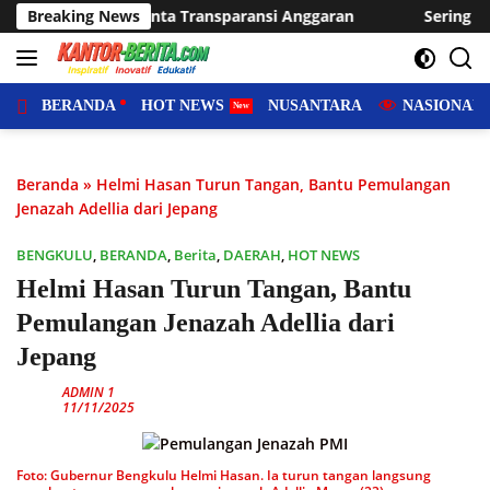
Langsung
nsi Anggaran
Breaking News
Sering Dilanda Genangan, Desa Sukaraja U
ke
konten
BERANDA
HOT NEWS
NUSANTARA
NASIONAL
Beranda
»
Helmi Hasan Turun Tangan, Bantu Pemulangan
Jenazah Adellia dari Jepang
BENGKULU
,
BERANDA
,
Berita
,
DAERAH
,
HOT NEWS
Helmi Hasan Turun Tangan, Bantu
Pemulangan Jenazah Adellia dari
Jepang
ADMIN 1
11/11/2025
Foto: Gubernur Bengkulu Helmi Hasan. Ia turun tangan langsung