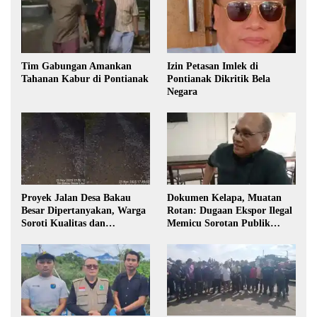
Tim Gabungan Amankan
Izin Petasan Imlek di
Tahanan Kabur di Pontianak
Pontianak Dikritik Bela
Negara
Proyek Jalan Desa Bakau
Dokumen Kelapa, Muatan
Besar Dipertanyakan, Warga
Rotan: Dugaan Ekspor Ilegal
Soroti Kualitas dan
Memicu Sorotan Publik
Transparansi Pelaksanaan
Kalbar
Pembangunan