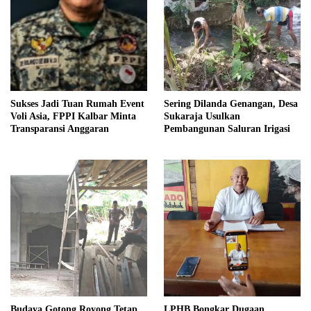
Sukses Jadi Tuan Rumah Event
Sering Dilanda Genangan, Desa
Voli Asia, FPPI Kalbar Minta
Sukaraja Usulkan
Transparansi Anggaran
Pembangunan Saluran Irigasi
Budaya Gotong Royong Tetap
LPHB Bongkar Dugaan