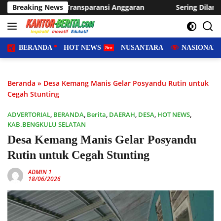
Langsung
ransi Anggaran
Breaking News
Sering Dilanda Genangan, Desa Sukaraja
ke
konten
BERANDA
HOT NEWS
NUSANTARA
NASIONAL
Beranda
»
Desa Kemang Manis Gelar Posyandu Rutin untuk
Cegah Stunting
ADVERTORIAL
,
BERANDA
,
Berita
,
DAERAH
,
DESA
,
HOT NEWS
,
KAB.BENGKULU SELATAN
Desa Kemang Manis Gelar Posyandu
Rutin untuk Cegah Stunting
ADMIN 1
18/06/2026