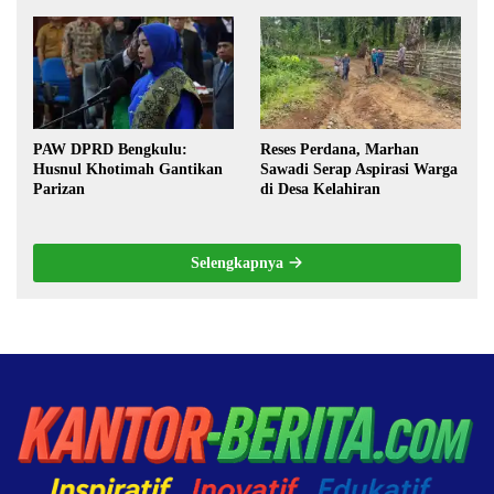
Militerisasi, dan Wacana
Pilkada oleh DPRD
PAW DPRD Bengkulu:
Reses Perdana, Marhan
Husnul Khotimah Gantikan
Sawadi Serap Aspirasi Warga
Parizan
di Desa Kelahiran
Selengkapnya