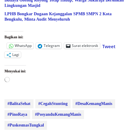
Budaya Gotong Royong Tetap Hidup, Warga Sukaraja Bersihkan
Lingkungan Masjid
LPHB Bongkar Dugaan Kejanggalan SPMB SMPN 2 Kota
Bengkulu, Minta Audit Menyeluruh
Bagikan ini:
WhatsApp
Telegram
Surat elektronik
Tweet
Lagi
Menyukai ini:
Memuat...
#BalitaSehat
#CegahStunting
#DesaKemangManis
#PinoRaya
#PosyanduKemangManis
#PuskesmasTungkal