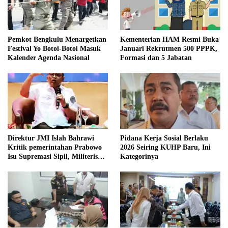
Pemkot Bengkulu Menargetkan
Kementerian HAM Resmi Buka
Festival Yo Botoi-Botoi Masuk
Januari Rekrutmen 500 PPPK,
Kalender Agenda Nasional
Formasi dan 5 Jabatan
Direktur JMI Islah Bahrawi
Pidana Kerja Sosial Berlaku
Kritik pemerintahan Prabowo
2026 Seiring KUHP Baru, Ini
Isu Supremasi Sipil, Militerisasi,
Kategorinya
dan Wacana Pilkada oleh
DPRD