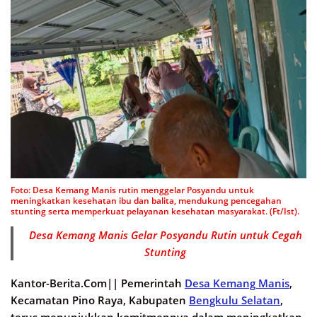
Foto: Desa Kemang Manis rutin menggelar Posyandu untuk
meningkatkan kesehatan ibu dan balita, mendukung pencegahan
stunting serta memperkuat pelayanan kesehatan masyarakat. (Ft/Ist).
Desa Kemang Manis Gelar Posyandu Rutin untuk Cegah
Stunting
Kantor-Berita.Com||
Pemerintah
Desa Kemang Manis
,
Kecamatan Pino Raya, Kabupaten
Bengkulu Selatan
,