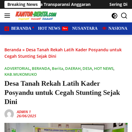
Langsung
nsparansi Anggaran
Breaking News
Sering Dilanda Genangan, Desa Sukar
ke
konten
BERANDA
HOT NEWS
NUSANTARA
NASIONAL
Beranda
»
Desa Tanah Rekah Latih Kader Posyandu untuk
Cegah Stunting Sejak Dini
ADVERTORIAL
,
BERANDA
,
Berita
,
DAERAH
,
DESA
,
HOT NEWS
,
KAB.MUKOMUKO
Desa Tanah Rekah Latih Kader
Posyandu untuk Cegah Stunting Sejak
Dini
ADMIN 1
26/06/2025