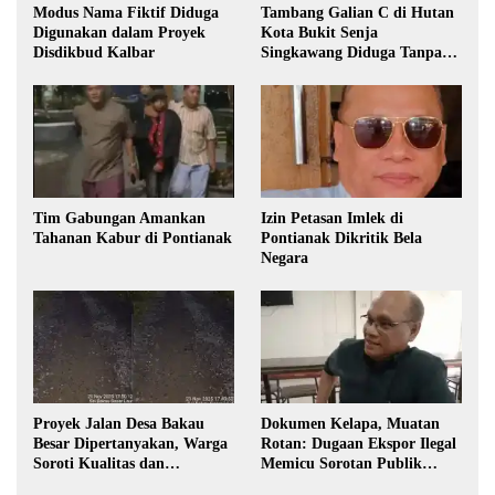
Modus Nama Fiktif Diduga
Tambang Galian C di Hutan
Digunakan dalam Proyek
Kota Bukit Senja
Disdikbud Kalbar
Singkawang Diduga Tanpa
Izin
Tim Gabungan Amankan
Izin Petasan Imlek di
Tahanan Kabur di Pontianak
Pontianak Dikritik Bela
Negara
Proyek Jalan Desa Bakau
Dokumen Kelapa, Muatan
Besar Dipertanyakan, Warga
Rotan: Dugaan Ekspor Ilegal
Soroti Kualitas dan
Memicu Sorotan Publik
Transparansi Pelaksanaan
Kalbar