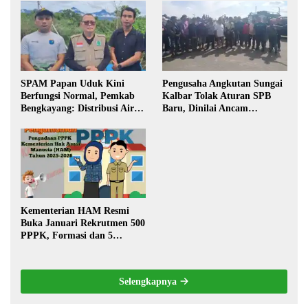
Pembangunan
SPAM Papan Uduk Kini
Pengusaha Angkutan Sungai
Berfungsi Normal, Pemkab
Kalbar Tolak Aturan SPB
Bengkayang: Distribusi Air
Baru, Dinilai Ancam
Bersih Lancar ke Rumah
Transportasi Pedalaman
Warga
Kementerian HAM Resmi
Buka Januari Rekrutmen 500
PPPK, Formasi dan 5
Jabatan
Selengkapnya