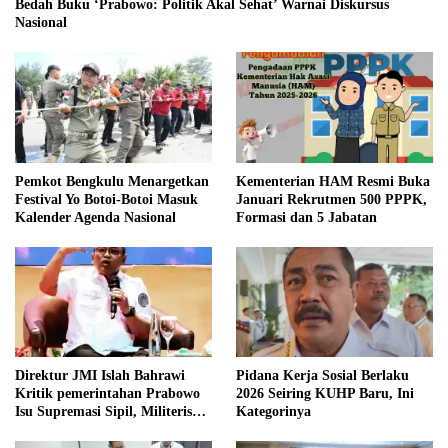
Bedah Buku ‘Prabowo: Politik Akal Sehat’ Warnai Diskursus
Nasional
Pemkot Bengkulu Menargetkan
Kementerian HAM Resmi Buka
Festival Yo Botoi-Botoi Masuk
Januari Rekrutmen 500 PPPK,
Kalender Agenda Nasional
Formasi dan 5 Jabatan
Direktur JMI Islah Bahrawi
Pidana Kerja Sosial Berlaku
Kritik pemerintahan Prabowo
2026 Seiring KUHP Baru, Ini
Isu Supremasi Sipil, Militerisasi,
Kategorinya
dan Wacana Pilkada oleh
DPRD