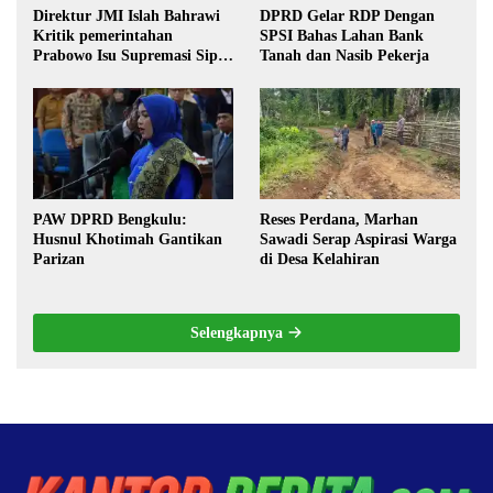
Direktur JMI Islah Bahrawi
DPRD Gelar RDP Dengan
Kritik pemerintahan
SPSI Bahas Lahan Bank
Prabowo Isu Supremasi Sipil,
Tanah dan Nasib Pekerja
Militerisasi, dan Wacana
Pilkada oleh DPRD
PAW DPRD Bengkulu:
Reses Perdana, Marhan
Husnul Khotimah Gantikan
Sawadi Serap Aspirasi Warga
Parizan
di Desa Kelahiran
Selengkapnya