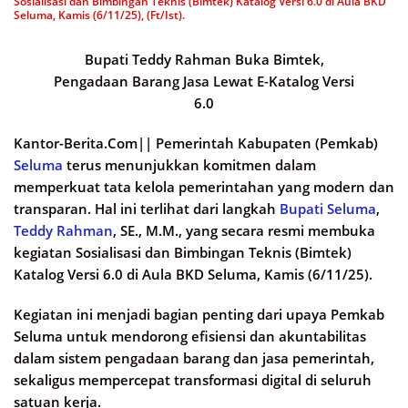
Sosialisasi dan Bimbingan Teknis (Bimtek) Katalog Versi 6.0 di Aula BKD
Seluma, Kamis (6/11/25), (Ft/Ist).
Bupati Teddy Rahman Buka Bimtek,
Pengadaan Barang Jasa Lewat E-Katalog Versi
6.0
Kantor-Berita.Com||
Pemerintah Kabupaten (Pemkab)
Seluma
terus menunjukkan komitmen dalam
memperkuat tata kelola pemerintahan yang modern dan
transparan. Hal ini terlihat dari langkah
Bupati Seluma
,
Teddy Rahman
, SE., M.M., yang secara resmi membuka
kegiatan Sosialisasi dan Bimbingan Teknis (Bimtek)
Katalog Versi 6.0 di Aula BKD Seluma, Kamis (6/11/25).
Kegiatan ini menjadi bagian penting dari upaya Pemkab
Seluma untuk mendorong efisiensi dan akuntabilitas
dalam sistem pengadaan barang dan jasa pemerintah,
sekaligus mempercepat transformasi digital di seluruh
satuan kerja.