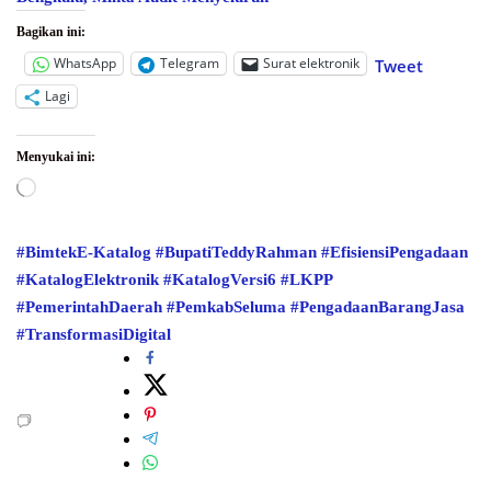
Bagikan ini:
WhatsApp
Telegram
Surat elektronik
Tweet
Lagi
Menyukai ini:
Memuat...
#BimtekE-Katalog
#BupatiTeddyRahman
#EfisiensiPengadaan
#KatalogElektronik
#KatalogVersi6
#LKPP
#PemerintahDaerah
#PemkabSeluma
#PengadaanBarangJasa
#TransformasiDigital