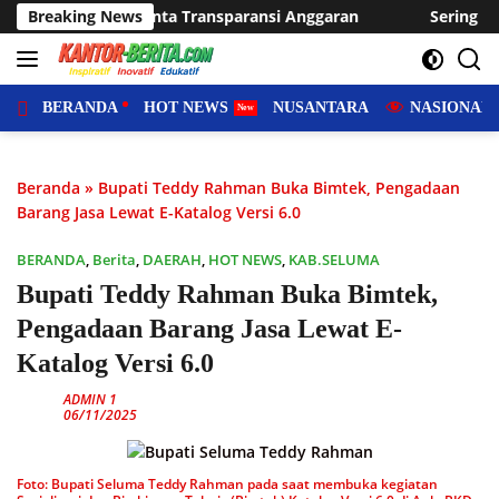
Langsung
nsi Anggaran
Breaking News
Sering Dilanda Genangan, Desa Sukaraja U
ke
konten
BERANDA
HOT NEWS
NUSANTARA
NASIONAL
Beranda
»
Bupati Teddy Rahman Buka Bimtek, Pengadaan
Barang Jasa Lewat E-Katalog Versi 6.0
BERANDA
,
Berita
,
DAERAH
,
HOT NEWS
,
KAB.SELUMA
Bupati Teddy Rahman Buka Bimtek,
Pengadaan Barang Jasa Lewat E-
Katalog Versi 6.0
ADMIN 1
06/11/2025
Foto: Bupati Seluma Teddy Rahman pada saat membuka kegiatan