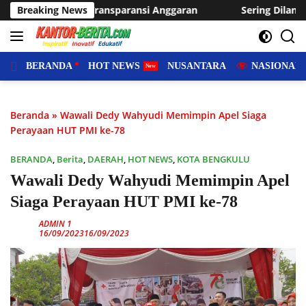
Langsung
garan
Breaking News
Sering Dilanda Genangan, Desa Sukaraja Usulkan 
ke
konten
BERANDA
HOT NEWS
NUSANTARA
NASIONAL
Beranda
»
Wawali Dedy Wahyudi Memimpin Apel Siaga
Perayaan HUT PMI ke-78
BERANDA
,
Berita
,
DAERAH
,
HOT NEWS
,
KOTA BENGKULU
Wawali Dedy Wahyudi Memimpin Apel
Siaga Perayaan HUT PMI ke-78
ADMIN 1
16/09/2023
16/09/2023