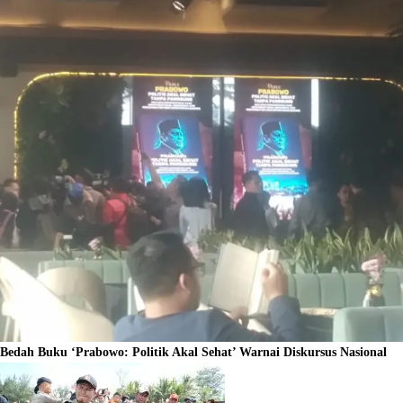
Bedah Buku ‘Prabowo: Politik Akal Sehat’ Warnai Diskursus Nasional