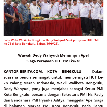
Foto: Wakil Walikota Bengkulu Dedy Wahyudi Saat perayaan HUT PMI
ke-78 di kota Bengkulu, Sabtu.(16/9/23).
Wawali Dedy Wahyudi Memimpin Apel
Siaga Perayaan HUT PMI ke-78
KANTOR-BERITA.COM, KOTA BENGKULU –
Dalam
suasana penuh semangat untuk memperingati HUT ke-
78 Palang Merah Indonesia, Wakil Walikota Bengkulu,
Dedy Wahyudi, yang juga menjabat sebagai Ketua PMI
Kota Bengkulu, bersama dengan Sekretaris PMI Ns. Fadly
dan Bendahara PMI Iryanka Aditya, menggelar Apel Siaga
di halaman Markas PMI Kota Bengkulu pada Sabtu