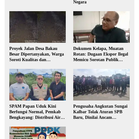
Negara
Proyek Jalan Desa Bakau
Dokumen Kelapa, Muatan
Besar Dipertanyakan, Warga
Rotan: Dugaan Ekspor Ilegal
Soroti Kualitas dan
Memicu Sorotan Publik
Transparansi Pelaksanaan
Kalbar
Pembangunan
SPAM Papan Uduk Kini
Pengusaha Angkutan Sungai
Berfungsi Normal, Pemkab
Kalbar Tolak Aturan SPB
Bengkayang: Distribusi Air
Baru, Dinilai Ancam
Bersih Lancar ke Rumah
Transportasi Pedalaman
Warga