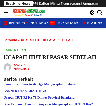
Langsung
 FPPI Kalbar Minta Transparansi Anggaran
Breaking News
Sering Diland
ke
konten
BERANDA
HOT NEWS
NUSANTARA
NASIONAL
Beranda
»
UCAPAH HUT RI PASAR SEBELAH
BANNER IKLAN
UCAPAH HUT RI PASAR SEBELAH
ADMIN 1
16/08/2024
Berita Terkait
Pemerintah Desa Arah Tiga Mengucapkan Lebaran
BANNER DESA ARAH TIGA
Ucapan HUT RI Ke-79 Dinkes Provinsi Bengkulu
Biro Ekonomi Provinsi Bengkulu Mengucapkan HUT RI Ke-79