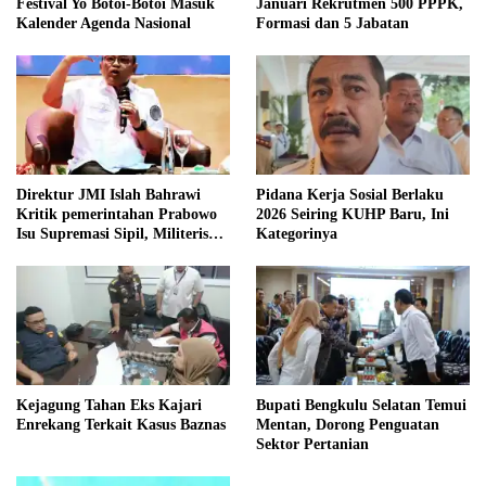
Festival Yo Botoi-Botoi Masuk
Januari Rekrutmen 500 PPPK,
Kalender Agenda Nasional
Formasi dan 5 Jabatan
Direktur JMI Islah Bahrawi
Pidana Kerja Sosial Berlaku
Kritik pemerintahan Prabowo
2026 Seiring KUHP Baru, Ini
Isu Supremasi Sipil, Militerisasi,
Kategorinya
dan Wacana Pilkada oleh
DPRD
Kejagung Tahan Eks Kajari
Bupati Bengkulu Selatan Temui
Enrekang Terkait Kasus Baznas
Mentan, Dorong Penguatan
Sektor Pertanian