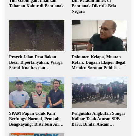
Tim Gabungan Amankan
Izin Petasan Imlek di
Tahanan Kabur di Pontianak
Pontianak Dikritik Bela
Negara
Proyek Jalan Desa Bakau
Dokumen Kelapa, Muatan
Besar Dipertanyakan, Warga
Rotan: Dugaan Ekspor Ilegal
Soroti Kualitas dan
Memicu Sorotan Publik
Transparansi Pelaksanaan
Kalbar
Pembangunan
SPAM Papan Uduk Kini
Pengusaha Angkutan Sungai
Berfungsi Normal, Pemkab
Kalbar Tolak Aturan SPB
Bengkayang: Distribusi Air
Baru, Dinilai Ancam
Bersih Lancar ke Rumah
Transportasi Pedalaman
Warga