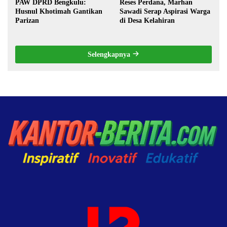
PAW DPRD Bengkulu:
Reses Perdana, Marhan
Husnul Khotimah Gantikan
Sawadi Serap Aspirasi Warga
Parizan
di Desa Kelahiran
Selengkapnya