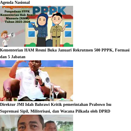
Agenda Nasional
Kementerian HAM Resmi Buka Januari Rekrutmen 500 PPPK, Formasi
dan 5 Jabatan
Direktur JMI Islah Bahrawi Kritik pemerintahan Prabowo Isu
Supremasi Sipil, Militerisasi, dan Wacana Pilkada oleh DPRD