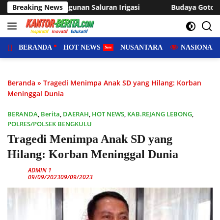
Langsung
rigasi
Breaking News
Budaya Gotong Royong Tetap Hidup, Warga Sukar
ke
konten
BERANDA
HOT NEWS
NUSANTARA
NASIONAL
Beranda
»
Tragedi Menimpa Anak SD yang Hilang: Korban
Meninggal Dunia
BERANDA
,
Berita
,
DAERAH
,
HOT NEWS
,
KAB.REJANG LEBONG
,
POLRES/POLSEK BENGKULU
Tragedi Menimpa Anak SD yang
Hilang: Korban Meninggal Dunia
ADMIN 1
09/09/2023
09/09/2023