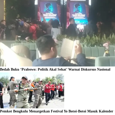
Bedah Buku ‘Prabowo: Politik Akal Sehat’ Warnai Diskursus Nasional
Pemkot Bengkulu Menargetkan Festival Yo Botoi-Botoi Masuk Kalender