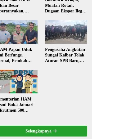
kau Besar
Muatan Rotan:
pertanyakan,
Dugaan Ekspor Ilegal
rga Soroti Kualitas
Memicu Sorotan
n Transparansi
Publik Kalbar
laksanaan
embangunan
PAM Papan Uduk
Pengusaha Angkutan
ni Berfungsi
Sungai Kalbar Tolak
rmal, Pemkab
Aturan SPB Baru,
ngkayang:
Dinilai Ancam
stribusi Air Bersih
Transportasi
ncar ke Rumah
Pedalaman
arga
menterian HAM
smi Buka Januari
krutmen 500
PK, Formasi dan 5
batan
Selengkapnya