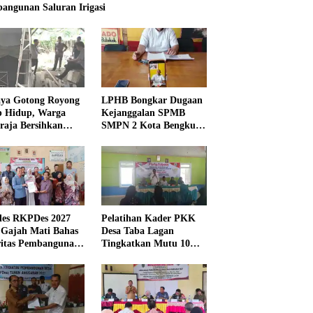
angunan Saluran Irigasi
ya Gotong Royong
LPHB Bongkar Dugaan
p Hidup, Warga
Kejanggalan SPMB
raja Bersihkan
SMPN 2 Kota Bengkulu,
kungan Masjid
Minta Audit
Menyeluruh
es RKPDes 2027
Pelatihan Kader PKK
 Gajah Mati Bahas
Desa Taba Lagan
ritas Pembangunan
Tingkatkan Mutu 10
Program Pokok PKK