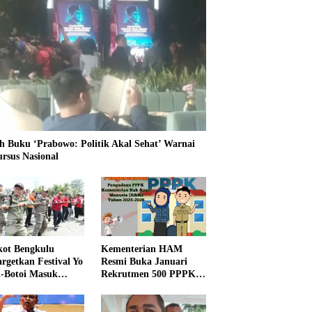
h Buku ‘Prabowo: Politik Akal Sehat’ Warnai
ursus Nasional
ot Bengkulu
Kementerian HAM
rgetkan Festival Yo
Resmi Buka Januari
i-Botoi Masuk
Rekrutmen 500 PPPK,
nder Agenda
Formasi dan 5 Jabatan
onal