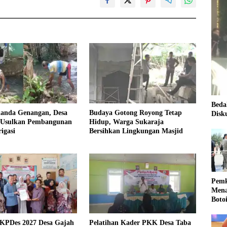
Beda
landa Genangan, Desa
Budaya Gotong Royong Tetap
Disk
 Usulkan Pembangunan
Hidup, Warga Sukaraja
igasi
Bersihkan Lingkungan Masjid
Pemk
Mena
Boto
Kale
Nasi
KPDes 2027 Desa Gajah
Pelatihan Kader PKK Desa Taba