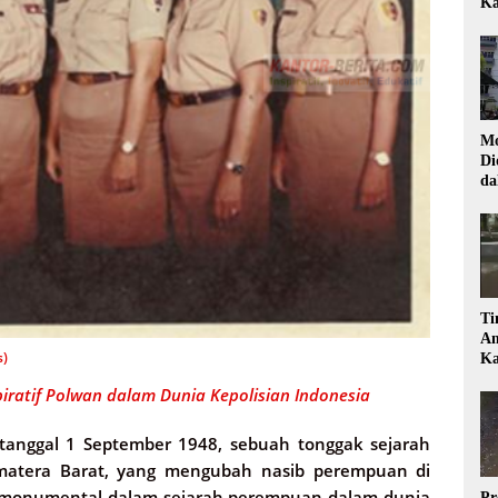
Ka
Mo
Di
da
Di
Ti
Am
s)
Ka
iratif Polwan dalam Dunia Kepolisian Indonesia
anggal 1 September 1948, sebuah tonggak sejarah
 Sumatera Barat, yang mengubah nasib perempuan di
n monumental dalam sejarah perempuan dalam dunia
Pr