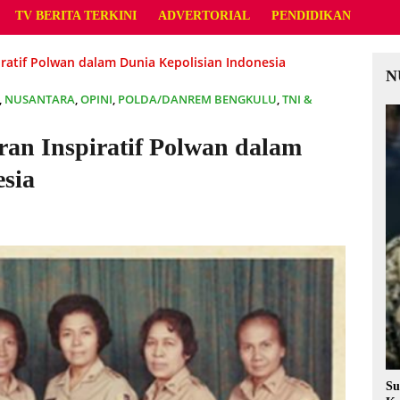
TV BERITA TERKINI
ADVERTORIAL
PENDIDIKAN
ratif Polwan dalam Dunia Kepolisian Indonesia
N
,
NUSANTARA
,
OPINI
,
POLDA/DANREM BENGKULU
,
TNI &
ran Inspiratif Polwan dalam
esia
Su