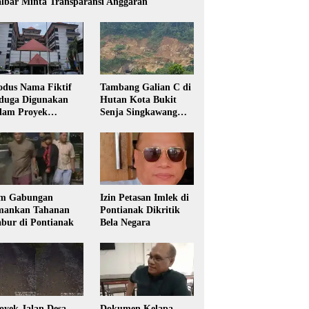
lbar Minta Transparansi Anggaran
dus Nama Fiktif
Tambang Galian C di
duga Digunakan
Hutan Kota Bukit
lam Proyek
Senja Singkawang
sdikbud Kalbar
Diduga Tanpa Izin
m Gabungan
Izin Petasan Imlek di
ankan Tahanan
Pontianak Dikritik
bur di Pontianak
Bela Negara
oyek Jalan Desa
Dokumen Kelapa,