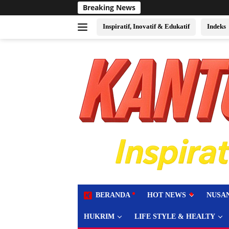
Langsung
Breaking News
Sukses Jadi Tuan Rumah Ev
ke
konten
Inspiratif, Inovatif & Edukatif
Indeks
tutup
BERANDA
HOT NEWS
NUSA
HUKRIM
LIFE STYLE & HEALTY