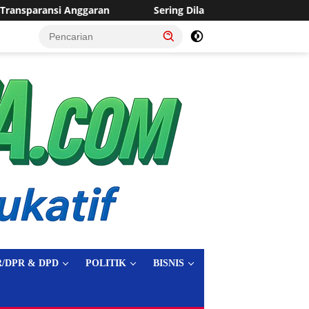
Sering Dilanda Genangan, Desa Sukaraja Usulkan Pembangunan S
tutup
/DPR & DPD
POLITIK
BISNIS