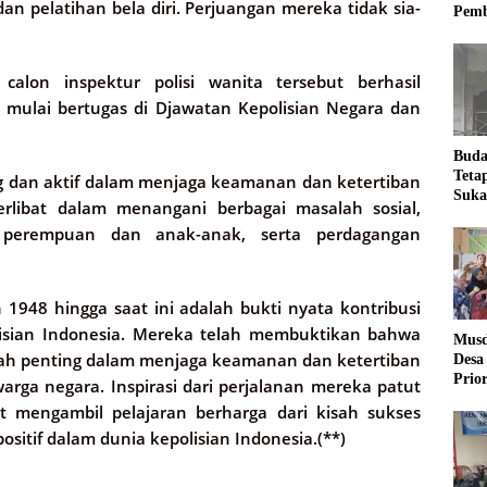
, dan pelatihan bela diri. Perjuangan mereka tidak sia-
Pemb
lon inspektur polisi wanita tersebut berhasil
mulai bertugas di Djawatan Kepolisian Negara dan
Buda
Teta
ng dan aktif dalam menjaga keamanan dan ketertiban
Suka
erlibat dalam menangani berbagai masalah sosial,
Ling
n perempuan dan anak-anak, serta perdagangan
1948 hingga saat ini adalah bukti nyata kontribusi
isian Indonesia. Mereka telah membuktikan bahwa
Musd
lah penting dalam menjaga keamanan dan ketertiban
Desa
Prio
rga negara. Inspirasi dari perjalanan mereka patut
Desa
at mengambil pelajaran berharga dari kisah sukses
tif dalam dunia kepolisian Indonesia.(**)