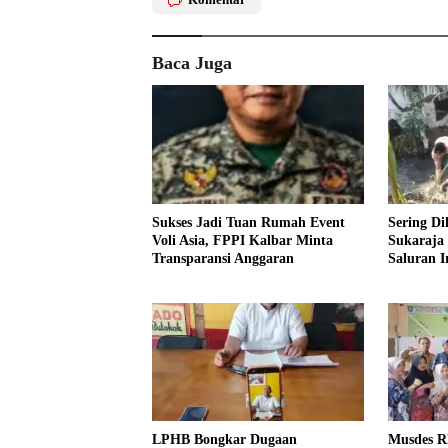
Baca Juga
Sukses Jadi Tuan Rumah Event
Sering Di
Voli Asia, FPPI Kalbar Minta
Sukaraja
Transparansi Anggaran
Saluran Ir
LPHB Bongkar Dugaan
Musdes R