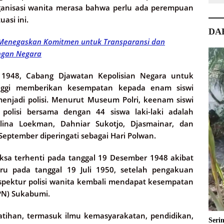
rganisasi wanita merasa bahwa perlu ada perempuan
asi ini.
DA
 Menegaskan Komitmen untuk Transparansi dan
ngan Negara
1948, Cabang Djawatan Kepolisian Negara untuk
inggi memberikan kesempatan kepada enam siswi
enjadi polisi. Menurut Museum Polri, keenam siswi
 polisi bersama dengan 44 siswa laki-laki adalah
lina Loekman, Dahniar Sukotjo, Djasmainar, dan
1 September diperingati sebagai Hari Polwan.
aksa terhenti pada tanggal 19 Desember 1948 akibat
Baru pada tanggal 19 Juli 1950, setelah pengakuan
spektur polisi wanita kembali mendapat kesempatan
SPN) Sukabumi.
tihan, termasuk ilmu kemasyarakatan, pendidikan,
Seri