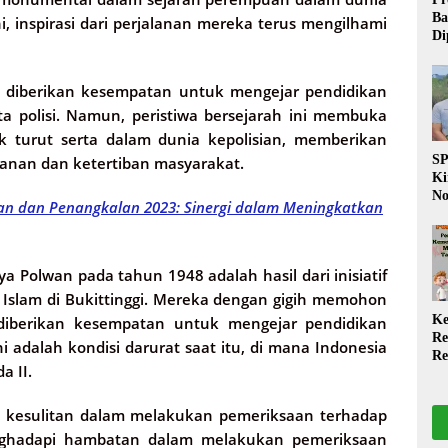
Ba
ni, inspirasi dari perjalanan mereka terus mengilhami
Di
Wa
da
 diberikan kesempatan untuk mengejar pendidikan
Pe
P
a polisi. Namun, peristiwa bersejarah ini membuka
k turut serta dalam dunia kepolisian, memberikan
S
anan dan ketertiban masyarakat.
Ki
No
an dan Penangkalan 2023: Sinergi dalam Meningkatkan
Be
Di
La
W
ya Polwan pada tahun 1948 adalah hasil dari inisiatif
a Islam di Bukittinggi. Mereka dengan gigih memohon
Ke
iberikan kesempatan untuk mengejar pendidikan
Re
ni adalah kondisi darurat saat itu, di mana Indonesia
Re
a II.
PP
Ja
h kesulitan dalam melakukan pemeriksaan terhadap
enghadapi hambatan dalam melakukan pemeriksaan