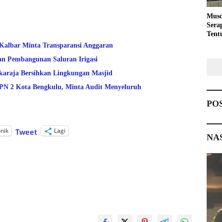
Musd
Sera
Tent
Pemb
 Kalbar Minta Transparansi Anggaran
an Pembangunan Saluran Irigasi
araja Bersihkan Lingkungan Masjid
 2 Kota Bengkulu, Minta Audit Menyeluruh
PO
onik
Lagi
Tweet
NA