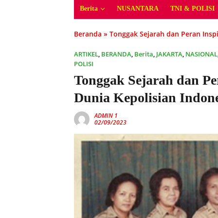
Berita
NUSANTARA
TNI & POLISI
Beranda
»
Tonggak Sejarah dan Peran Inspi
ARTIKEL
,
BERANDA
,
Berita
,
JAKARTA
,
NASIONAL
POLISI
Tonggak Sejarah dan Pe
Dunia Kepolisian Indon
ADMIN 1
02/09/2023