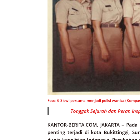
Foto: 6 Siswi pertama menjadi polisi wanita.(Kompa
Tonggak Sejarah dan Peran Insp
KANTOR-BERITA.COM, JAKARTA –
Pada t
penting terjadi di kota Bukittinggi,
dunia kepolisian Indonesia. Perubaha