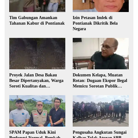
Tim Gabungan Amankan
Izin Petasan Imlek di
Tahanan Kabur di Pontianak
Pontianak Dikritik Bela
Negara
Proyek Jalan Desa Bakau
Dokumen Kelapa, Muatan
Besar Dipertanyakan, Warga
Rotan: Dugaan Ekspor Ilegal
Soroti Kualitas dan
Memicu Sorotan Publik
Transparansi Pelaksanaan
Kalbar
Pembangunan
SPAM Papan Uduk Kini
Pengusaha Angkutan Sungai
Berfungsi Normal, Pemkab
Kalbar Tolak Aturan SPB