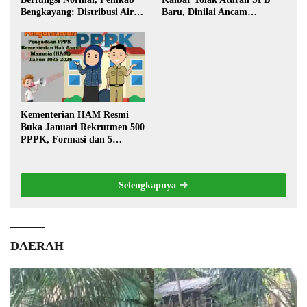
Bengkayang: Distribusi Air
Baru, Dinilai Ancam
Bersih Lancar ke Rumah
Transportasi Pedalaman
Warga
Kementerian HAM Resmi
Buka Januari Rekrutmen 500
PPPK, Formasi dan 5
Jabatan
Selengkapnya
DAERAH