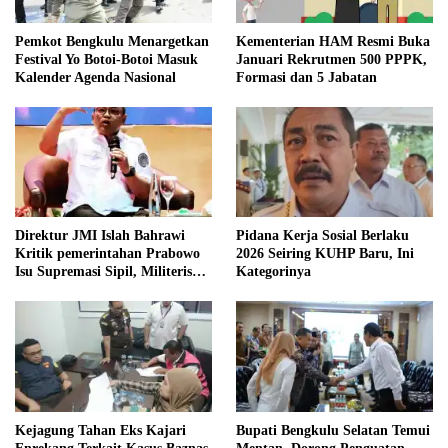
Pemkot Bengkulu Menargetkan
Kementerian HAM Resmi Buka
Festival Yo Botoi-Botoi Masuk
Januari Rekrutmen 500 PPPK,
Kalender Agenda Nasional
Formasi dan 5 Jabatan
Direktur JMI Islah Bahrawi
Pidana Kerja Sosial Berlaku
Kritik pemerintahan Prabowo
2026 Seiring KUHP Baru, Ini
Isu Supremasi Sipil, Militerisasi,
Kategorinya
dan Wacana Pilkada oleh
DPRD
Kejagung Tahan Eks Kajari
Bupati Bengkulu Selatan Temui