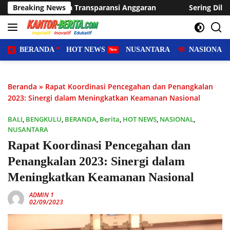
Langsung
sparansi Anggaran
Breaking News
Sering Dilanda Genangan, Desa Sukara
ke
konten
BERANDA
HOT NEWS
NUSANTARA
NASIONAL
Beranda
»
Rapat Koordinasi Pencegahan dan Penangkalan
2023: Sinergi dalam Meningkatkan Keamanan Nasional
BALI
,
BENGKULU
,
BERANDA
,
Berita
,
HOT NEWS
,
NASIONAL
,
NUSANTARA
Rapat Koordinasi Pencegahan dan
Penangkalan 2023: Sinergi dalam
Meningkatkan Keamanan Nasional
ADMIN 1
02/09/2023