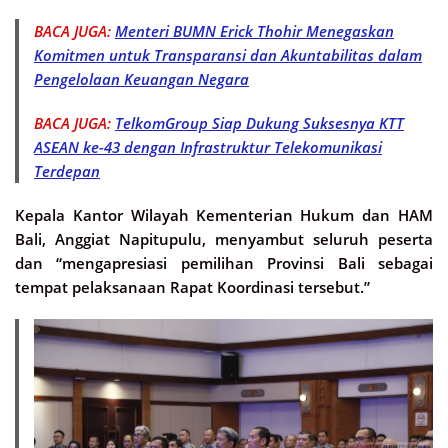
BACA JUGA:
Menteri BUMN Erick Thohir Menegaskan
Komitmen untuk Transparansi dan Akuntabilitas dalam
Pengelolaan Keuangan Negara
BACA JUGA:
TelkomGroup Siap Dukung Suksesnya KTT
ASEAN ke-43 dengan Infrastruktur Telekomunikasi
Terdepan
Kepala Kantor Wilayah Kementerian Hukum dan HAM
Bali, Anggiat Napitupulu, menyambut seluruh peserta
dan “mengapresiasi pemilihan Provinsi Bali sebagai
tempat pelaksanaan Rapat Koordinasi tersebut.”